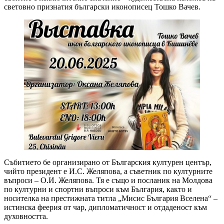
световно признатия български иконописец Тошко Вачев.
Събитието бе организирано от Българския културен център,
чийто президент е И.С. Желяпова, а съветник по културните
въпроси – О.И. Желяпова. Тя е също и посланик на Молдова
по културни и спортни въпроси към България, както и
носителка на престижната титла „Мисис България Вселена“ –
истинска феерия от чар, дипломатичност и отдаденост към
духовността.