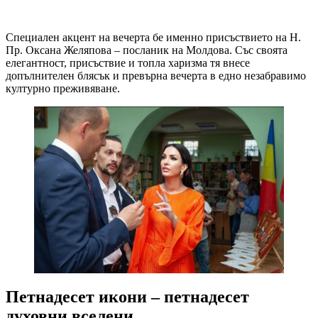
Специален акцент на вечерта бе именно присъствието на Н.
Пр. Оксана Желяпова – посланик на Молдова. Със своята
елегантност, присъствие и топла харизма тя внесе
допълнителен блясък и превърна вечерта в едно незабравимо
културно преживяване.
Петнадесет икони – петнадесет
духовни вселени