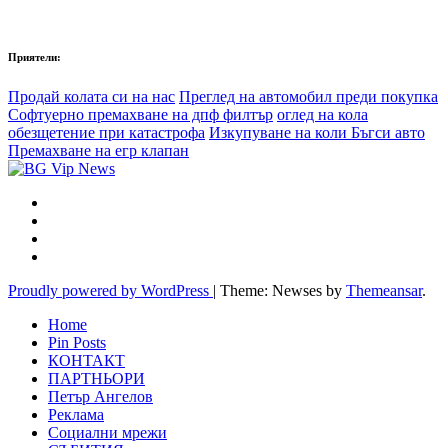
Приятели:
Продай колата си на нас
Преглед на автомобил преди покупка
Софтуерно премахване на дпф филтър
оглед на кола
обезщетение при катастрофа
Изкупуване на коли Бъгси авто
Премахване на егр клапан
Proudly powered by WordPress
|
Theme: Newses by
Themeansar
.
Home
Pin Posts
КОНТАКТ
ПАРТНЬОРИ
Петър Ангелов
Реклама
Социални мрежи