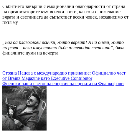
Събитието завърши с емоционални благодарности от страна
на организаторите към всички гости, както и с пожелание
вярата и светлината да съпътстват всеки човек, независимо от
пътя му.
„Бог да благослови всички, които вярват! А на онези, които
търсят – нека изкуството бъде пътеводна светлина“
, бяха
финалните думи на вечерта.
Навигация
Стояна Нацева с международно признание: Официално част
от Brainz Magazine като Executive Contributor
Френски чар и световна енергия на сцената на Франкофоли