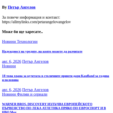
By
Петър Ангелов
За повече информация и контакт:
https://allmylinks.com/petarangelovangelov
Може би ще харесате..
Новини
Технологии
Надеждност на уредите, на която можете да разчитате
авг. 6, 2026
Петър Ангелов
Новини
18 тона храна за кучетата в столичните приюти дари Kaufland за година
и половина
авг. 6, 2026
Петър Ангелов
Новини
Филми и сериали
WARNER BROS. DISCOVERY ИЗЛЪЧВА ЕВРОПЕЙСКОТО
ПЪРВЕНСТВО ПО ЛЕКА АТЛЕТИКА ПРЯКО ПО ЕВРОСПОРТ И В
НВО Мах