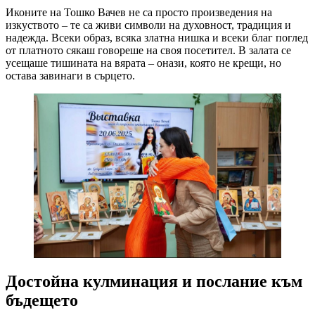
Иконите на Тошко Вачев не са просто произведения на
изкуството – те са живи символи на духовност, традиция и
надежда. Всеки образ, всяка златна нишка и всеки благ поглед
от платното сякаш говореше на своя посетител. В залата се
усещаше тишината на вярата – онази, която не крещи, но
остава завинаги в сърцето.
Достойна кулминация и послание към
бъдещето