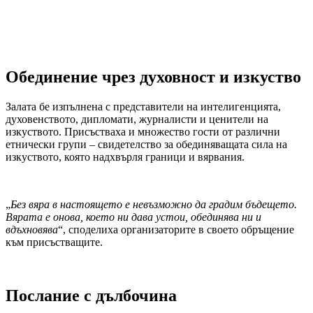
Обединение чрез духовност и изкуство
Залата бе изпълнена с представители на интелигенцията,
духовенството, дипломати, журналисти и ценители на
изкуството. Присъстваха и множество гости от различни
етнически групи – свидетелство за обединяващата сила на
изкуството, която надхвърля граници и вярвания.
„
Без вяра в настоящето е невъзможно да градим бъдещето.
Вярата е онова, което ни дава устои, обединява ни и
вдъхновява
“, споделиха организаторите в своето обръщение
към присъстващите.
Послание с дълбочина