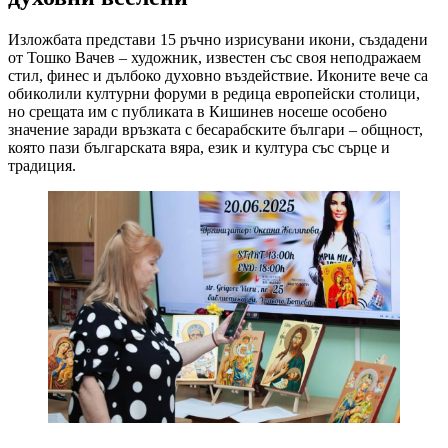
Изложбата представи 15 ръчно изрисувани икони, създадени
от Тошко Вачев – художник, известен със своя неподражаем
стил, финес и дълбоко духовно въздействие. Иконите вече са
обиколили културни форуми в редица европейски столици,
но срещата им с публиката в Кишинев носеше особено
значение заради връзката с бесарабските българи – общност,
която пази българската вяра, език и култура със сърце и
традиция.