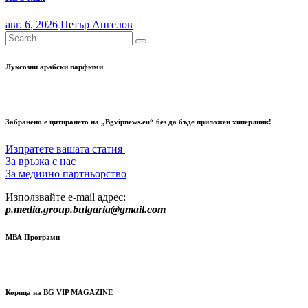
авг. 6, 2026
Петър Ангелов
Луксозни арабски парфюми
Забранено е цитирането на „Bgvipnews.eu“ без да бъде приложен хиперлинк!
Изпратете вашата статия
За връзка с нас
За медиино партньорство
Използвайте e-mail адрес:
p.media.group.bulgaria@gmail.com
МВА Програми
Корица на BG VIP MAGAZINE