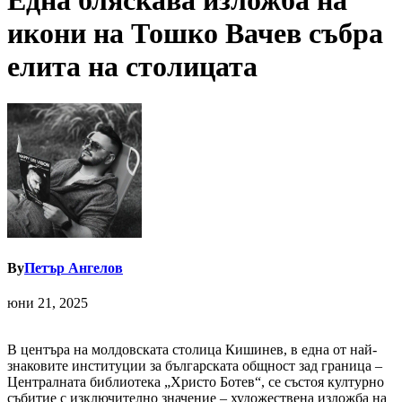
Една бляскава изложба на
икони на Тошко Вачев събра
елита на столицата
By
Петър Ангелов
юни 21, 2025
В центъра на молдовската столица Кишинев, в една от най-
знаковите институции за българската общност зад граница –
Централната библиотека „Христо Ботев“, се състоя културно
събитие с изключително значение – художествена изложба на