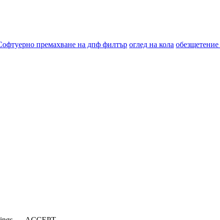
Софтуерно премахване на дпф филтър
оглед на кола
обезщетение
tings
ACCEPT