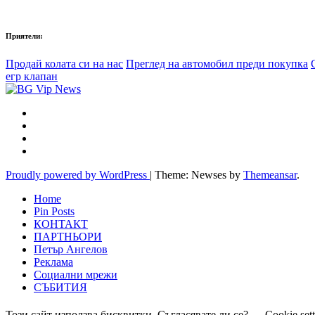
Приятели:
Продай колата си на нас
Преглед на автомобил преди покупка
егр клапан
Proudly powered by WordPress
|
Theme: Newses by
Themeansar
.
Home
Pin Posts
КОНТАКТ
ПАРТНЬОРИ
Петър Ангелов
Реклама
Социални мрежи
СЪБИТИЯ
Този сайт използва бисквитки. Съгласявате ли се?
Cookie set