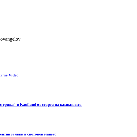
lovangelov
rime Video
с грижа“ в Kaufland от старта на кампанията
тентни заявки в световен мащаб