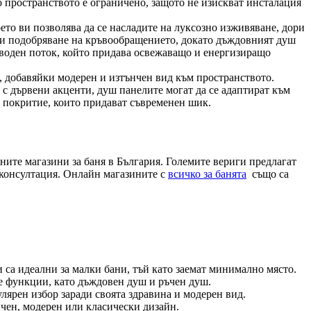
то пространството е ограничено, защото не изискват инсталация
то ви позволява да се насладите на луксозно изживяване, дори
е и подобряване на кръвообращението, докато дъждовният душ
воден поток, който придава освежаващо и енергизиращо
а, добавяйки модерен и изтънчен вид към пространството.
с дървени акценти, душ панелите могат да се адаптират към
о покритие, които придават съвременен шик.
аните магазини за баня в България. Големите вериги предлагат
 консултация. Онлайн магазините с
всичко за банята
също са
са идеални за малки бани, тъй като заемат минимално място.
те функции, като дъждовен душ и ръчен душ.
лярен избор заради своята здравина и модерен вид.
ичен, модерен или класически дизайн.