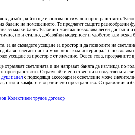
глов дизайн, който ще използва оптимално пространството. Ъгло
ния баланс на помещението. Те предлагат същите разнообразни 
ална за малки бани. Ъгловият монтаж позволява лесен достъп и 
ктично, но и стилно, добавяйки модерност и удобство към всяка 
а, за да създадете усещане за простор и да позволите на светли
а добавят елегантност и модерност към интериора. Те позволяват 
яко усещане за простор е от значение. Освен това, прозрачните в
ще отразяват светлината и ще направят банята да изглежда по-го
ат пространството. Отразявайки естествената и изкуствената свет
л
душ панел
с подходящи аксесоари и осветление може значителн
т, стил и комфорт в ограничено пространство. С правилния избо
нов Колективен трудов договор