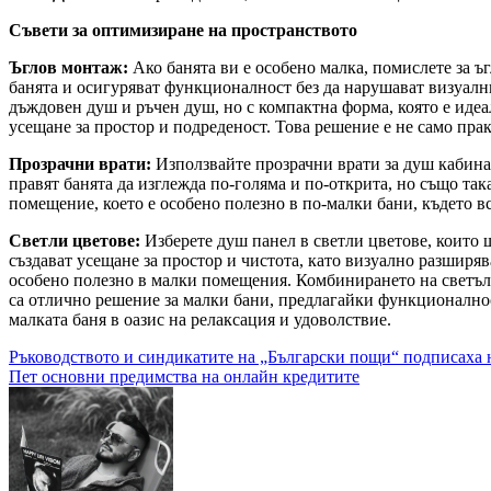
Съвети за оптимизиране на пространството
Ъглов монтаж:
Ако банята ви е особено малка, помислете за ъ
банята и осигуряват функционалност без да нарушават визуал
дъждовен душ и ръчен душ, но с компактна форма, която е иде
усещане за простор и подреденост. Това решение е не само пра
Прозрачни врати:
Използвайте прозрачни врати за душ кабинат
правят банята да изглежда по-голяма и по-открита, но също так
помещение, което е особено полезно в по-малки бани, където вс
Светли цветове:
Изберете душ панел в светли цветове, които 
създават усещане за простор и чистота, като визуално разширяв
особено полезно в малки помещения. Комбинирането на светъ
са отлично решение за малки бани, предлагайки функционалнос
малката баня в оазис на релаксация и удоволствие.
Навигация
Ръководството и синдикатите на „Български пощи“ подписаха 
Пет основни предимства на онлайн кредитите