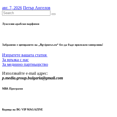
авг. 7, 2026
Петър Ангелов
Луксозни арабски парфюми
Забранено е цитирането на „Bgvipnews.eu“ без да бъде приложен хиперлинк!
Изпратете вашата статия
За връзка с нас
За медиино партньорство
Използвайте e-mail адрес:
p.media.group.bulgaria@gmail.com
МВА Програми
Корица на BG VIP MAGAZINE