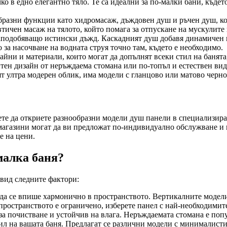
чко в едно елегантно тяло. Те са идеални за по-малки бани, къде
разни функции като хидромасаж, дъждовен душ и ръчен душ, кое
тичен масаж на тялото, който помага за отпускане на мускулит
наподобяващо истински дъжд. Каскадният душ добавя динамичен 
 за насочване на водната струя точно там, където е необходимо.
зайни и материали, които могат да допълнят всеки стил на банят
н дизайн от неръждаема стомана или по-топъл и естествен вид 
сят ултра модерен облик, има модели с гланцово или матово черн
ожете да откриете разнообразни модели душ панели в специализир
 магазини могат да ви предложат по-индивидуално обслужване и
е на цени.
малка баня?
двид следните фактори:
да се впише хармонично в пространството. Вертикалните модели 
 пространството е ограничено, изберете панел с най-необходими
за почистване и устойчив на влага. Неръждаемата стомана е попу
тил на вашата баня. Предлагат се различни модели с минималист