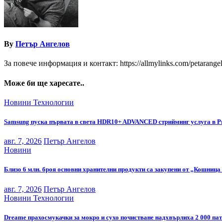
By
Петър Ангелов
За повече информация и контакт: https://allmylinks.com/petarange
Може би ще харесате..
Новини
Технологии
Samsung пуска първата в света HDR10+ ADVANCED стрийминг услуга в P
авг. 7, 2026
Петър Ангелов
Новини
Близо 6 млн. броя основни хранителни продукти са закупени от „Кошница 
авг. 7, 2026
Петър Ангелов
Новини
Технологии
Dreame прахосмукачки за мокро и сухо почистване надхвърлиха 2 000 па