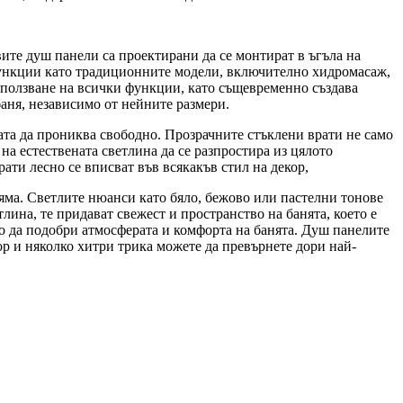
вите душ панели са проектирани да се монтират в ъгъла на
функции като традиционните модели, включително хидромасаж,
използване на всички функции, като същевременно създава
баня, независимо от нейните размери.
ната да прониква свободно. Прозрачните стъклени врати не само
на естествената светлина да се разпростира из цялото
рати лесно се вписват във всякакъв стил на декор,
ляма. Светлите нюанси като бяло, бежово или пастелни тонове
лина, тe придават свежест и пространство на банята, което е
о да подобри атмосферата и комфорта на банята. Душ панелите
р и няколко хитри трика можете да превърнете дори най-