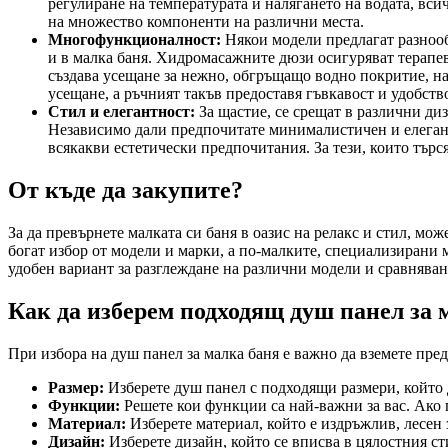
регулиране на температурата и налягането на водата, вси
на множество компоненти на различни места.
Многофункционалност:
Някои модели предлагат разнооб
и в малка баня. Хидромасажните дюзи осигуряват терапев
създава усещане за нежно, обгръщащо водно покритие, 
усещане, а ръчният такъв предоставя гъвкавост и удобство
Стил и елегантност:
За щастие, се срещат в различни ди
Независимо дали предпочитате минималистичен и елеганте
всякакви естетически предпочитания. За тези, които тър
От къде да закупите?
За да превърнете малката си баня в оазис на релакс и стил, м
богат избор от модели и марки, а по-малките, специализирани
удобен вариант за разглеждане на различни модели и сравняван
Как да изберем подходящ душ панел за 
При избора на душ панел за малка баня е важно да вземете пре
Размер:
Изберете душ панел с подходящи размери, който 
Функции:
Решете кои функции са най-важни за вас. Ако
Материал:
Изберете материал, който е издръжлив, лесен 
Дизайн:
Изберете дизайн, който се вписва в цялостния с