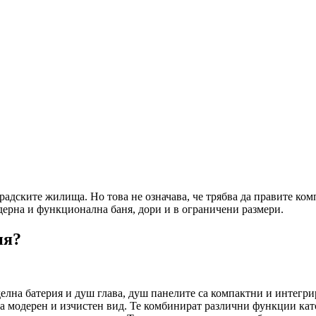
радските жилища. Но това не означава, че трябва да правите ко
дерна и функционална баня, дори и в ограничени размери.
ня?
делна батерия и душ глава, душ панелите са компактни и интегр
а модерен и изчистен вид. Те комбинират различни функции кат