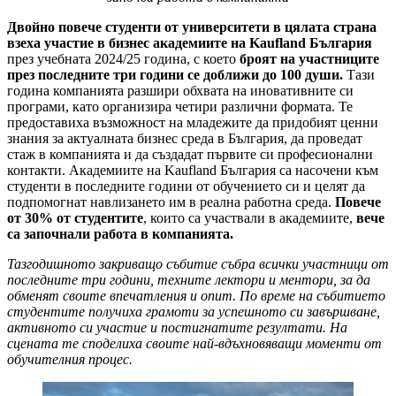
Двойно повече студенти от университети в цялата страна
взеха участие в бизнес академиите на Kaufland България
през учебната 2024/25 година, с което
броят на участниците
през последните три години се доближи до 100 души.
Тази
година компанията разшири обхвата на иновативните си
програми, като организира четири различни формата. Те
предоставиха възможност на младежите да придобият ценни
знания за актуалната бизнес среда в България, да проведат
стаж в компанията и да създадат първите си професионални
контакти. Академиите на Kaufland България са насочени към
студенти в последните години от обучението си и целят да
подпомогнат навлизането им в реална работна среда.
Повече
от 30% от студентите
, които са участвали в академиите,
вече
са започнали работа в компанията.
Тазгодишното закриващо събитие събра всички участници от
последните три години, техните лектори и ментори, за да
обменят своите впечатления и опит. По време на събитието
студентите получиха грамоти за успешното си завършване,
активното си участие и постигнатите резултати. На
сцената те споделиха своите най-вдъхновяващи моменти от
обучителния процес.