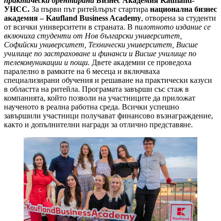
практически орентирана
Бизнес Академия Kaufland-
УНСС.
За първи път ритейлърът стартира
национална бизнес
академия
– Kaufland Business Academy
, отворена за студенти
от всички университети в страната. В
пилотното издание се
включиха студенти от Нов български университет,
Софийски университет, Технически университет, Висше
училище по застраховане и финанси и Висше училище по
телекомуникации и пощи.
Двете академии се проведоха
паралелно в рамките на 6 месеца и включваха
специализирани обучения и решаване на практически казуси
в областта на ритейла. Програмата завърши със стаж в
компанията, който позволи на участниците да приложат
наученото в реална работна среда. Всички успешно
завършили участници получават финансово възнаграждение,
както и допълнителни награди за отлично представяне.