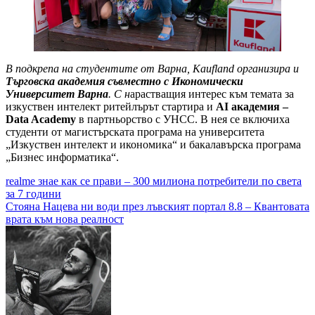
В подкрепа на студентите от Варна,
Kaufland
организира и
Търговска академия съвместно с Икономически
Университет Варна
. С н
арастващия интерес към темата за
изкуствен интелект ритейлърът стартира и
AI академия –
Data Academy
в партньорство с УНСС. В нея се включиха
студенти от магистърската програма на университета
„Изкуствен интелект и икономика“ и бакалавърска програма
„Бизнес информатика“.
Навигация
realme знае как се прави – 300 милиона потребители по света
за 7 години
Стояна Нацева ни води през лъвският портал 8.8 – Квантовата
врата към нова реалност