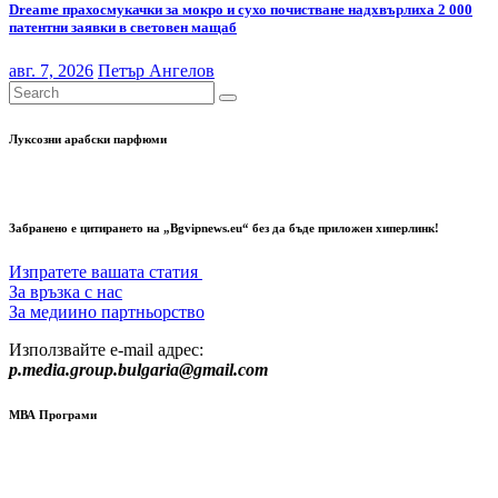
Dreame прахосмукачки за мокро и сухо почистване надхвърлиха 2 000
патентни заявки в световен мащаб
авг. 7, 2026
Петър Ангелов
Луксозни арабски парфюми
Забранено е цитирането на „Bgvipnews.eu“ без да бъде приложен хиперлинк!
Изпратете вашата статия
За връзка с нас
За медиино партньорство
Използвайте e-mail адрес:
p.media.group.bulgaria@gmail.com
МВА Програми