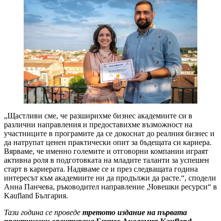
„Щастливи сме, че разширихме бизнес академиите си в
различни направления и предоставихме възможност на
участниците в програмите да се докоснат до реалния бизнес и
да натрупат ценен практически опит за бъдещата си кариера.
Вярваме, че именно големите и отговорни компании играят
активна роля в подготовката на младите таланти за успешен
старт в кариерата. Надяваме се и през следващата година
интересът към академиите ни да продължи да расте.“, сподели
Анна Панчева, ръководител направление „Човешки ресурси“ в
Kaufland България.
Тази година се проведе
третото издание на първата