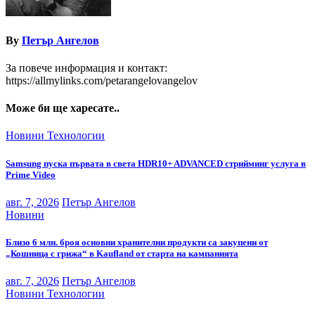
By
Петър Ангелов
За повече информация и контакт:
https://allmylinks.com/petarangelovangelov
Може би ще харесате..
Новини
Технологии
Samsung пуска първата в света HDR10+ ADVANCED стрийминг услуга в
Prime Video
авг. 7, 2026
Петър Ангелов
Новини
Близо 6 млн. броя основни хранителни продукти са закупени от
„Кошница с грижа“ в Kaufland от старта на кампанията
авг. 7, 2026
Петър Ангелов
Новини
Технологии