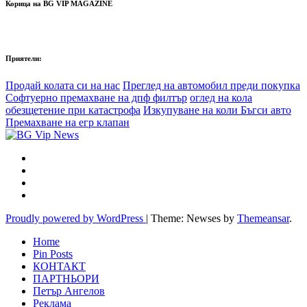
Корица на BG VIP MAGAZINE
Приятели:
Продай колата си на нас
Преглед на автомобил преди покупка
Софтуерно премахване на дпф филтър
оглед на кола
обезщетение при катастрофа
Изкупуване на коли Бъгси авто
Премахване на егр клапан
Proudly powered by WordPress
|
Theme: Newses by
Themeansar
.
Home
Pin Posts
КОНТАКТ
ПАРТНЬОРИ
Петър Ангелов
Реклама