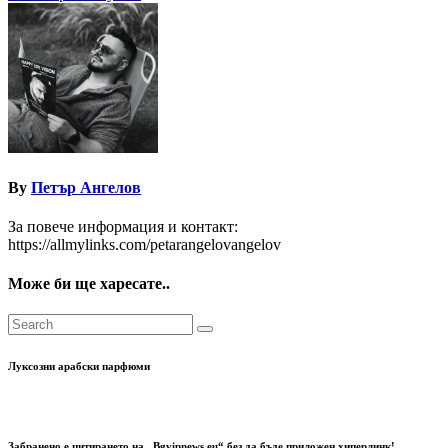
By
Петър Ангелов
За повече информация и контакт:
https://allmylinks.com/petarangelovangelov
Може би ще харесате..
Луксозни арабски парфюми
Забранено е цитирането на „Bgvipnews.eu“ без да бъде приложен хиперлинк!