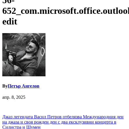
56-
652_com.microsoft.office.outloo
edit
By
Петър Ангелов
апр. 8, 2025
Навигация
Джаз легендата Васил Петров отбелязва Международния ден
на джаза и своя рожден ден с два ексклузивни концерта в
Силистра и Шумен