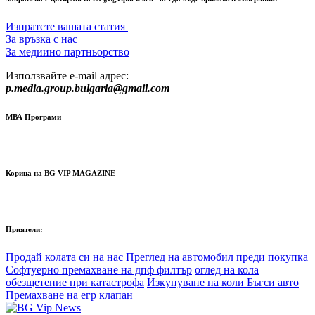
Изпратете вашата статия
За връзка с нас
За медиино партньорство
Използвайте e-mail адрес:
p.media.group.bulgaria@gmail.com
МВА Програми
Корица на BG VIP MAGAZINE
Приятели:
Продай колата си на нас
Преглед на автомобил преди покупка
Софтуерно премахване на дпф филтър
оглед на кола
обезщетение при катастрофа
Изкупуване на коли Бъгси авто
Премахване на егр клапан