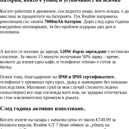
Когато работиш в движение, последното нещо, което искаш, е да
мислиш за процентите на батерията. Тук Realme направиха
революция със своята
7000mAh батерия
. Дори след една година
ежедневно натоварване, тя без проблем издържа цял ден и
половина.
А когато се наложи да заредя,
120W бързо зареждане
е истинско
спасение. За около 15 минути получавам 50% заряд – време,
колкото да изпия едно кафе, и телефонът отново е готов за
битка.
Освен това, благодарение на
IP68 и IP69 сертификатите
,
телефонът е преминал през прах, дъжд и намокряне без никакви
последствия. Матовият гръб (в моя случай стилното ледено
синьо/черно) все още изглежда като нов, не задържа отпечатъци
и стои изключително премиум в ръката.
След година активно използване..
Когато излезе на пазара с начална цена от около €749.99 за
базовата версия, Realme GT 7 беше обявен за „убиец на