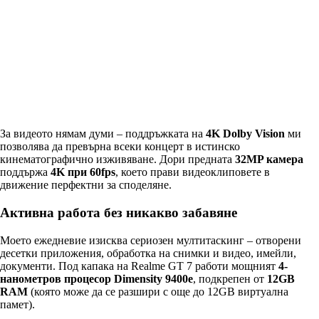
За видеото нямам думи – поддръжката на
4K Dolby Vision
ми
позволява да превърна всеки концерт в истинско
кинематографично изживяване. Дори предната
32MP камера
поддържа
4K при 60fps
, което прави видеоклиповете в
движение перфектни за споделяне.
Активна работа без никакво забавяне
Моето ежедневие изисква сериозен мултитаскинг – отворени
десетки приложения, обработка на снимки и видео, имейли,
документи. Под капака на Realme GT 7 работи мощният
4-
нанометров процесор Dimensity 9400e
, подкрепен от
12GB
RAM
(която може да се разшири с още до 12GB виртуална
памет).