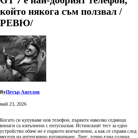
GT 7 е най-добрият телефон,
който някога съм ползвал /
РЕВЮ/
By
Петър Ангелов
май 23, 2026
Когато си купуваме нов телефон, първите няколко седмици
винаги са изпълнени с ентусиазъм. Истинският тест за едно
устройство обаче не е първото впечатление, а как се справя след
месеци на интензивно натоварване. Днес, точно една година