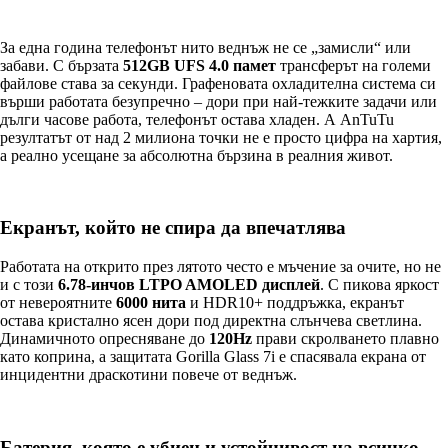
За една година телефонът нито веднъж не се „замисли“ или
забави. С бързата
512GB UFS 4.0 памет
трансферът на големи
файлове става за секунди. Графеновата охладителна система си
върши работата безупречно – дори при най-тежките задачи или
дълги часове работа, телефонът остава хладен. А AnTuTu
резултатът от над 2 милиона точки не е просто цифра на хартия,
а реално усещане за абсолютна бързина в реалния живот.
Екранът, който не спира да впечатлява
Работата на открито през лятото често е мъчение за очите, но не
и с този
6.78-инчов LTPO AMOLED дисплей
. С пикова яркост
от невероятните
6000 нита
и HDR10+ поддръжка, екранът
остава кристално ясен дори под директна слънчева светлина.
Динамичното опресняване до
120Hz
прави скролването плавно
като коприна, а защитата Gorilla Glass 7i е спасявала екрана от
инцидентни драскотини повече от веднъж.
Батерия, която е убиец и устойчивост на всичко