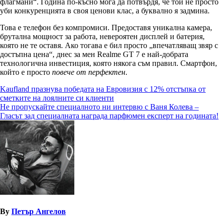
флагмани“. Година по-късно мога да потвърдя, че той не просто
уби конкуренцията в своя ценови клас, а буквално я задмина.
Това е телефон без компромиси. Предоставя уникална камера,
брутална мощност за работа, невероятен дисплей и батерия,
която не те оставя. Ако тогава е бил просто „впечатляващ звяр с
достъпна цена“, днес за мен Realme GT 7 е най-добрата
технологична инвестиция, която някога съм правил. Смартфон,
който е просто
повече от перфектен
.
Навигация
Kaufland празнува победата на Евровизия с 12% отстъпка от
сметките на лоялните си клиенти
Не пропускайте специалното ни интервю с Ваня Колева –
Гласът зад специалната награда парфюмен експерт на годината!
By
Петър Ангелов