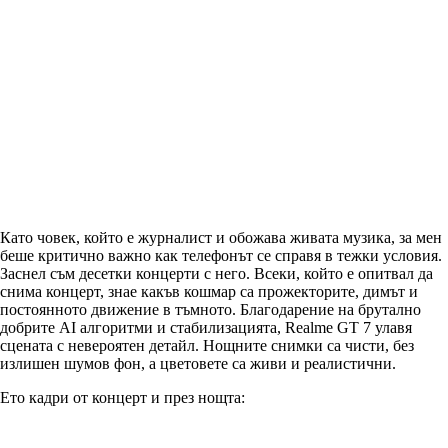
Като човек, който е журналист и обожава живата музика, за мен
беше критично важно как телефонът се справя в тежки условия.
Заснел съм десетки концерти с него. Всеки, който е опитвал да
снима концерт, знае какъв кошмар са прожекторите, димът и
постоянното движение в тъмното. Благодарение на брутално
добрите AI алгоритми и стабилизацията, Realme GT 7 улавя
сцената с невероятен детайл. Нощните снимки са чисти, без
излишен шумов фон, а цветовете са живи и реалистични.
Ето кадри от концерт и през нощта: