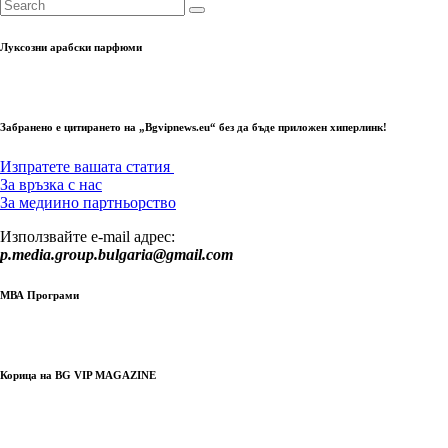
Луксозни арабски парфюми
Забранено е цитирането на „Bgvipnews.eu“ без да бъде приложен хиперлинк!
Изпратете вашата статия
За връзка с нас
За медиино партньорство
Използвайте e-mail адрес:
p.media.group.bulgaria@gmail.com
МВА Програми
Корица на BG VIP MAGAZINE