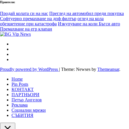
Приятели:
Продай колата си на нас
Преглед на автомобил преди покупка
Софтуерно премахване на дпф филтър
оглед на кола
обезщетение при катастрофа
Изкупуване на коли Бъгси авто
Премахване на егр клапан
Proudly powered by WordPress
|
Theme: Newses by
Themeansar
.
Home
Pin Posts
КОНТАКТ
ПАРТНЬОРИ
Петър Ангелов
Реклама
Социални мрежи
СЪБИТИЯ