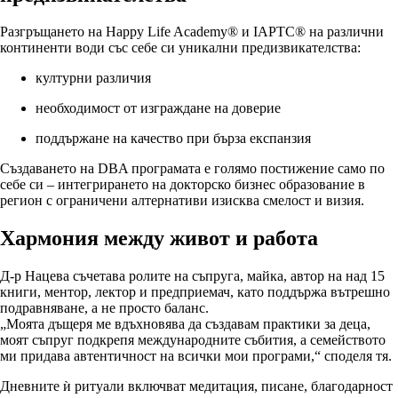
Разгръщането на Happy Life Academy® и IAPTC® на различни
континенти води със себе си уникални предизвикателства:
културни различия
необходимост от изграждане на доверие
поддържане на качество при бърза експанзия
Създаването на DBA програмата е голямо постижение само по
себе си – интегрирането на докторско бизнес образование в
регион с ограничени алтернативи изисква смелост и визия.
Хармония между живот и работа
Д-р Нацева съчетава ролите на съпруга, майка, автор на над 15
книги, ментор, лектор и предприемач, като поддържа вътрешно
подравняване, а не просто баланс.
„Моята дъщеря ме вдъхновява да създавам практики за деца,
моят съпруг подкрепя международните събития, а семейството
ми придава автентичност на всички мои програми,“ споделя тя.
Дневните ѝ ритуали включват медитация, писане, благодарност