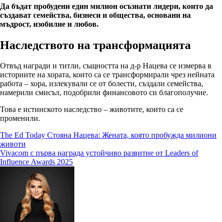
Да бъдат пробудени един милион осъзнати лидери, които да
създават семейства, бизнеси и общества, основани на
мъдрост, изобилие и любов.
Наследството на трансформацията
Отвъд награди и титли, същността на д-р Нацева се измерва в
историите на хората, които са се трансформирали чрез нейната
работа – хора, излекували се от болести, създали семейства,
намерили смисъл, подобрили финансовото си благополучие.
Това е истинското наследство – животите, които са се
променили.
Навигация
The Ed Today Стояна Нацева: Жената, която пробужда милиони
животи
Vivacom с първа награда устойчиво развитие от Leaders of
Influence Awards 2025