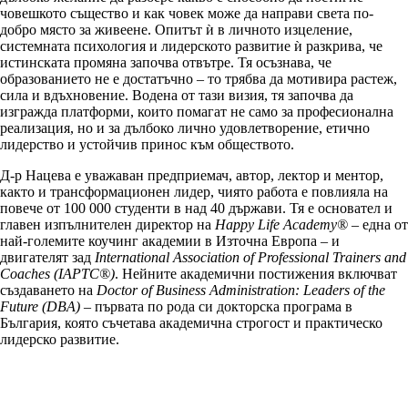
човешкото същество и как човек може да направи света по-
добро място за живеене. Опитът ѝ в личното изцеление,
системната психология и лидерското развитие ѝ разкрива, че
истинската промяна започва отвътре. Тя осъзнава, че
образованието не е достатъчно – то трябва да мотивира растеж,
сила и вдъхновение. Водена от тази визия, тя започва да
изгражда платформи, които помагат не само за професионална
реализация, но и за дълбоко лично удовлетворение, етично
лидерство и устойчив принос към обществото.
Д-р Нацева е уважаван предприемач, автор, лектор и ментор,
както и трансформационен лидер, чиято работа е повлияла на
повече от 100 000 студенти в над 40 държави. Тя е основател и
главен изпълнителен директор на
Happy Life Academy®
– една от
най-големите коучинг академии в Източна Европа – и
двигателят зад
International Association of Professional Trainers and
Coaches (IAPTC®)
. Нейните академични постижения включват
създаването на
Doctor of Business Administration: Leaders of the
Future (DBA)
– първата по рода си докторска програма в
България, която съчетава академична строгост и практическо
лидерско развитие.