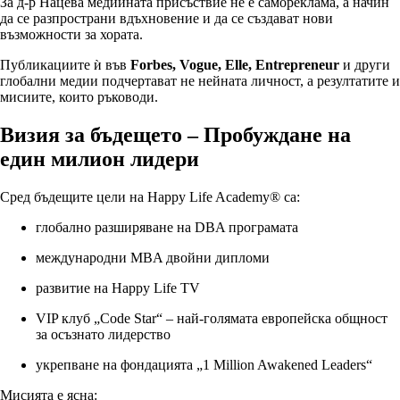
За д-р Нацева медийната присъствие не е самореклама, а начин
да се разпространи вдъхновение и да се създават нови
възможности за хората.
Публикациите ѝ във
Forbes, Vogue, Elle, Entrepreneur
и други
глобални медии подчертават не нейната личност, а резултатите и
мисиите, които ръководи.
Визия за бъдещето – Пробуждане на
един милион лидери
Сред бъдещите цели на Happy Life Academy® са:
глобално разширяване на DBA програмата
международни MBA двойни дипломи
развитие на Happy Life TV
VIP клуб „Code Star“ – най-голямата европейска общност
за осъзнато лидерство
укрепване на фондацията „1 Million Awakened Leaders“
Мисията е ясна: