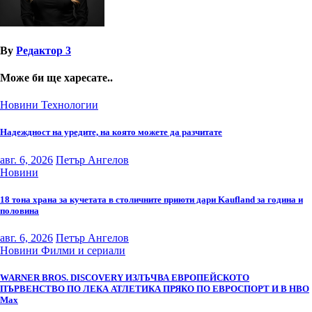
By
Редактор 3
Може би ще харесате..
Новини
Технологии
Надеждност на уредите, на която можете да разчитате
авг. 6, 2026
Петър Ангелов
Новини
18 тона храна за кучетата в столичните приюти дари Kaufland за година и
половина
авг. 6, 2026
Петър Ангелов
Новини
Филми и сериали
WARNER BROS. DISCOVERY ИЗЛЪЧВА ЕВРОПЕЙСКОТО
ПЪРВЕНСТВО ПО ЛЕКА АТЛЕТИКА ПРЯКО ПО ЕВРОСПОРТ И В НВО
Мах