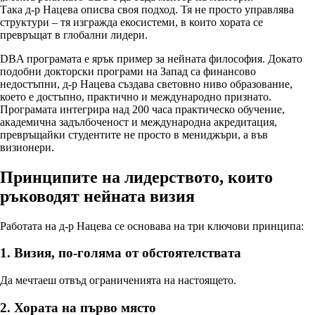
Така д-р Нацева описва своя подход. Тя не просто управлява
структури – тя изгражда екосистеми, в които хората се
превръщат в глобални лидери.
DBA програмата е ярък пример за нейната философия. Докато
подобни докторски програми на Запад са финансово
недостъпни, д-р Нацева създава световно ниво образование,
което е достъпно, практично и международно признато.
Програмата интегрира над 200 часа практическо обучение,
академична задълбоченост и международна акредитация,
превръщайки студентите не просто в мениджъри, а във
визионери.
Принципите на лидерството, които
ръководят нейната визия
Работата на д-р Нацева се основава на три ключови принципа:
1. Визия, по-голяма от обстоятелствата
Да мечтаеш отвъд ограниченията на настоящето.
2. Хората на първо място