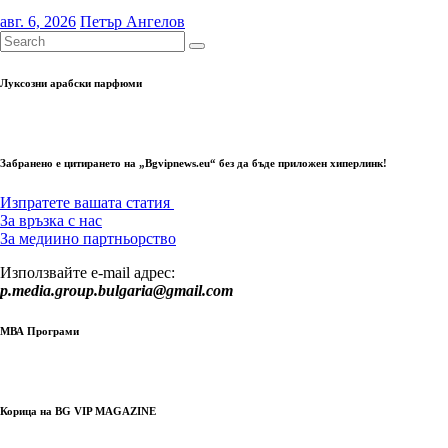
авг. 6, 2026
Петър Ангелов
Луксозни арабски парфюми
Забранено е цитирането на „Bgvipnews.eu“ без да бъде приложен хиперлинк!
Изпратете вашата статия
За връзка с нас
За медиино партньорство
Използвайте e-mail адрес:
p.media.group.bulgaria@gmail.com
МВА Програми
Корица на BG VIP MAGAZINE