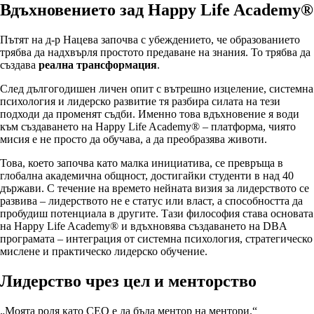
Вдъхновението зад Happy Life Academy®
Пътят на д-р Нацева започва с убеждението, че образованието
трябва да надхвърля простото предаване на знания. То трябва да
създава
реална трансформация
.
След дългогодишен личен опит с вътрешно изцеление, системна
психология и лидерско развитие тя разбира силата на тези
подходи да променят съдби. Именно това вдъхновение я води
към създаването на Happy Life Academy® – платформа, чиято
мисия е не просто да обучава, а да преобразява животи.
Това, което започва като малка инициатива, се превръща в
глобална академична общност, достигайки студенти в над 40
държави. С течение на времето нейната визия за лидерството се
развива – лидерството не е статус или власт, а способността да
пробудиш потенциала в другите. Тази философия става основата
на Happy Life Academy® и вдъхновява създаването на DBA
програмата – интеграция от системна психология, стратегическо
мислене и практическо лидерско обучение.
Лидерство чрез цел и менторство
„Моята роля като CEO е да бъда ментор на ментори.“