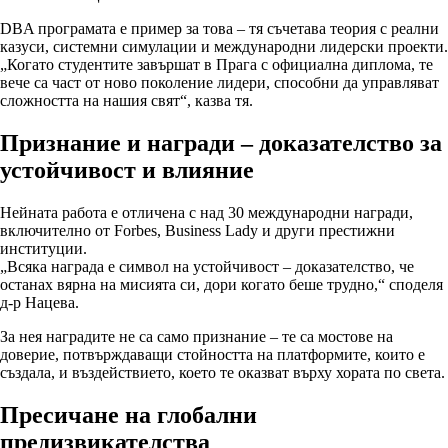
DBA програмата е пример за това – тя съчетава теория с реални
казуси, системни симулации и международни лидерски проекти.
„Когато студентите завършат в Прага с официална диплома, те
вече са част от ново поколение лидери, способни да управляват
сложността на нашия свят“, казва тя.
Признание и награди – доказателство за
устойчивост и влияние
Нейната работа е отличена с над 30 международни награди,
включително от Forbes, Business Lady и други престижни
институции.
„Всяка награда е символ на устойчивост – доказателство, че
останах вярна на мисията си, дори когато беше трудно,“ споделя
д-р Нацева.
За нея наградите не са само признание – те са мостове на
доверие, потвърждаващи стойността на платформите, които е
създала, и въздействието, което те оказват върху хората по света.
Пресичане на глобални
предизвикателства