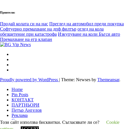
Приятели:
Продай колата си на нас
Преглед на автомобил преди покупка
Софтуерно премахване на дпф филтър
оглед на кола
обезщетение при катастрофа
Изкупуване на коли Бъгси авто
Премахване на егр клапан
Proudly powered by WordPress
|
Theme: Newses by
Themeansar
.
Home
Pin Posts
КОНТАКТ
ПАРТНЬОРИ
Петър Ангелов
Реклама
Социални мрежи
Този сайт използва бисквитки. Съгласявате ли се?
Cookie
СЪБИТИЯ
settings
ACCEPT