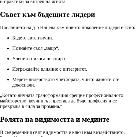
и практики за вътрешна яснота.
Съвет към бъдещите лидери
Посланието на д-р Нацева към новото поколение лидери е ясно:
Бъдете автентични.
Познайте своя „защо“.
Ученето никога не спира.
Изграждайте влияние с интегритет.
Мерете лидерството чрез хората, чиито животи сте
докоснали.
„Когато личната трансформация срещне професионалното
майсторство, коучингът престава да бъде професия и се
превръща в сила за промяна.“
Ролята на видимостта и медиите
В съвременния свят видимостта е ключ към въздействието.