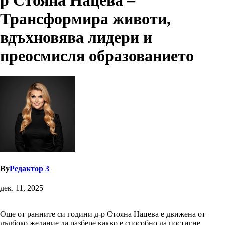
р Стояна Нацева –
Трансформира животи,
вдъхновява лидери и
преосмисля образованието
By
Редактор 3
дек. 11, 2025
Още от ранните си години д-р Стояна Нацева е движена от
дълбоко желание да разбере какво е способно да постигне