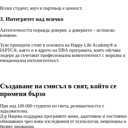
Всеки студент, коуч и партньор е ценност.
3. Интегритет над всичко
Автентичността поражда доверие, а доверието – истинско
влияние.
Тези принципи стоят в основата на Happy Life Academy® и
IAPTC®, както и в ядрото на DBA програмата, която обучава
лидери да съчетават професионална компетентност с морална и
емоционална интелигентност.
Създаване на смисъл в свят, който се
променя бързо
При над 100 000 студенти по света, релевантността е
задължителна.
Д-р Нацева поддържа програмите живи, адаптивни и постоянно
обновявани чрез нови изследвания от психология, невронаука и
бизнес иновации.