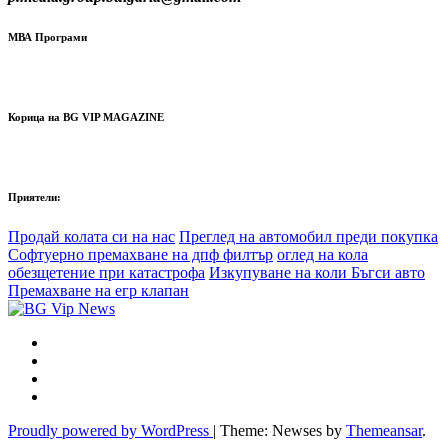
МВА Програми
Корица на BG VIP MAGAZINE
Приятели:
Продай колата си на нас
Преглед на автомобил преди покупка
Софтуерно премахване на дпф филтър
оглед на кола
обезщетение при катастрофа
Изкупуване на коли Бъгси авто
Премахване на егр клапан
Proudly powered by WordPress
|
Theme: Newses by
Themeansar
.