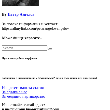
By
Петър Ангелов
За повече информация и контакт:
https://allmylinks.com/petarangelovangelov
Може би ще харесате..
Луксозни арабски парфюми
Забранено е цитирането на „Bgvipnews.eu“ без да бъде приложен хиперлинк!
Изпратете вашата статия
За връзка с нас
За медиино партньорство
Използвайте e-mail адрес:
p.media.group.bulgaria@gmail.com