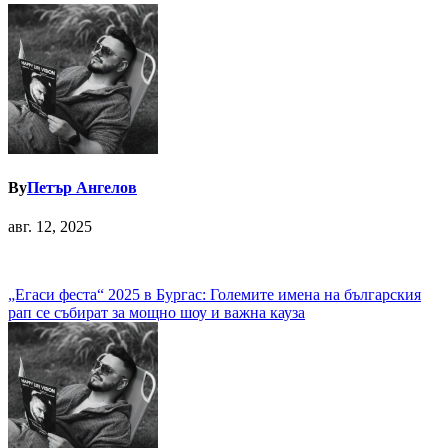
By
Петър Ангелов
авг. 12, 2025
Навигация
„Егаси феста“ 2025 в Бургас: Големите имена на българския
рап се събират за мощно шоу и важна кауза