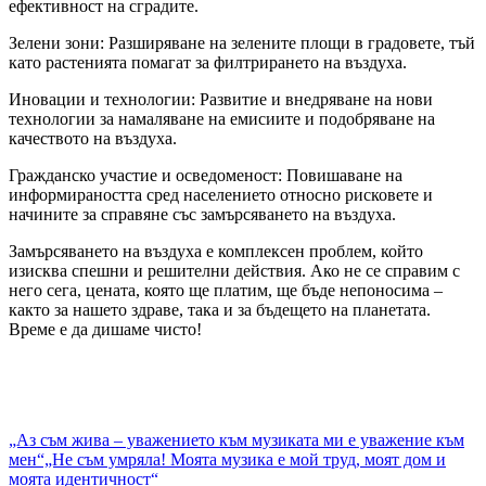
ефективност на сградите.
Зелени зони: Разширяване на зелените площи в градовете, тъй
като растенията помагат за филтрирането на въздуха.
Иновации и технологии: Развитие и внедряване на нови
технологии за намаляване на емисиите и подобряване на
качеството на въздуха.
Гражданско участие и осведоменост: Повишаване на
информираността сред населението относно рисковете и
начините за справяне със замърсяването на въздуха.
Замърсяването на въздуха е комплексен проблем, който
изисква спешни и решителни действия. Ако не се справим с
него сега, цената, която ще платим, ще бъде непоносима –
както за нашето здраве, така и за бъдещето на планетата.
Време е да дишаме чисто!
Навигация
„Аз съм жива – уважението към музиката ми е уважение към
мен“„Не съм умряла! Моята музика е мой труд, моят дом и
моята идентичност“