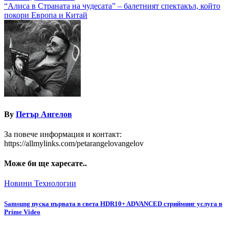
“Алиса в Страната на чудесата” – балетният спектакъл, който
покори Европа и Китай
By
Петър Ангелов
За повече информация и контакт:
https://allmylinks.com/petarangelovangelov
Може би ще харесате..
Новини
Технологии
Samsung пуска първата в света HDR10+ ADVANCED стрийминг услуга в
Prime Video