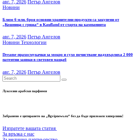
авг. 7, 2026
Петър Ангелов
Новини
Близо 6 млн. броя основни хранителни продукти са закупени от
„Кошница с грижа“ в Kaufland от старта на кампанията
авг. 7, 2026
Петър Ангелов
Новини
Технологии
Dreame прахосмукачки за мокро и сухо почистване надхвърлиха 2 000
патентни заявки в световен мащаб
авг. 7, 2026
Петър Ангелов
Луксозни арабски парфюми
Забранено е цитирането на „Bgvipnews.eu“ без да бъде приложен хиперлинк!
Изпратете вашата статия
За връзка с нас
За медиино партньорство