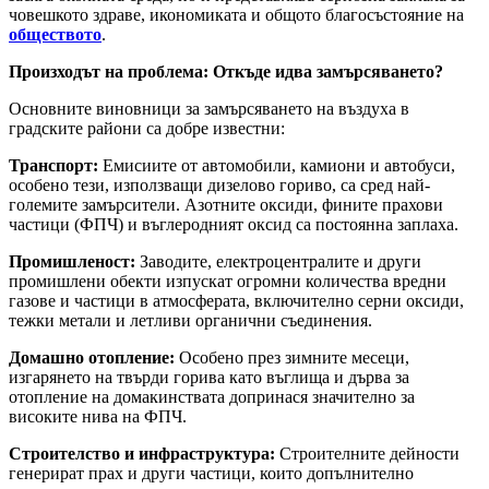
човешкото здраве, икономиката и общото благосъстояние на
обществото
.
Произходът на проблема: Откъде идва замърсяването?
Основните виновници за замърсяването на въздуха в
градските райони са добре известни:
Транспорт:
Емисиите от автомобили, камиони и автобуси,
особено тези, използващи дизелово гориво, са сред най-
големите замърсители. Азотните оксиди, фините прахови
частици (ФПЧ) и въглеродният оксид са постоянна заплаха.
Промишленост:
Заводите, електроцентралите и други
промишлени обекти изпускат огромни количества вредни
газове и частици в атмосферата, включително серни оксиди,
тежки метали и летливи органични съединения.
Домашно отопление:
Особено през зимните месеци,
изгарянето на твърди горива като въглища и дърва за
отопление на домакинствата допринася значително за
високите нива на ФПЧ.
Строителство и инфраструктура:
Строителните дейности
генерират прах и други частици, които допълнително