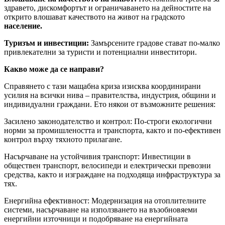
здравето, дискомфортът и ограничаването на дейностите на
открито влошават качеството на живот на градското
население.
Туризъм и инвестиции:
Замърсените градове стават по-малко
привлекателни за туристи и потенциални инвеститори.
Какво може да се направи?
Справянето с тази мащабна криза изисква координирани
усилия на всички нива – правителства, индустрия, общини и
индивидуални граждани. Ето някои от възможните решения:
Засилено законодателство и контрол: По-строги екологични
норми за промишлеността и транспорта, както и по-ефективен
контрол върху тяхното прилагане.
Насърчаване на устойчивия транспорт: Инвестиции в
обществен транспорт, велосипеди и електрически превозни
средства, както и изграждане на подходяща инфраструктура за
тях.
Енергийна ефективност: Модернизация на отоплителните
системи, насърчаване на използването на възобновяеми
енергийни източници и подобряване на енергийната