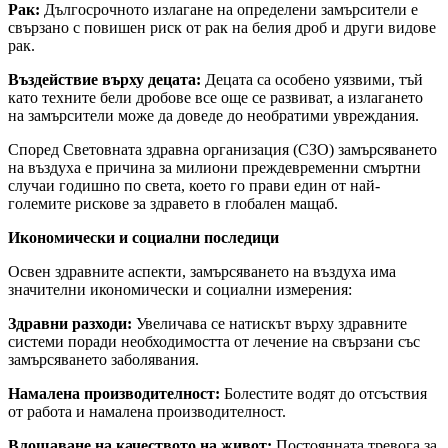
Рак:
Дългосрочното излагане на определени замърсители е
свързано с повишен риск от рак на белия дроб и други видове
рак.
Въздействие върху децата:
Децата са особено уязвими, тъй
като техните бели дробове все още се развиват, а излагането
на замърсители може да доведе до необратими увреждания.
Според Световната здравна организация (СЗО) замърсяването
на въздуха е причина за милиони преждевременни смъртни
случаи годишно по света, което го прави един от най-
големите рискове за здравето в глобален мащаб.
Икономически и социални последици
Освен здравните аспекти, замърсяването на въздуха има
значителни икономически и социални измерения:
Здравни разходи:
Увеличава се натискът върху здравните
системи поради необходимостта от лечение на свързани със
замърсяването заболявания.
Намалена производителност:
Болестите водят до отсъствия
от работа и намалена производителност.
Влошаване на качеството на живот:
Постоянната тревога за