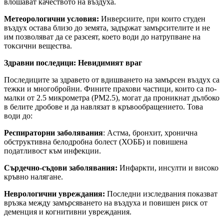
влошават качеството на въздуха.
Метеорологични условия:
Инверсиите, при които студен
въздух остава близо до земята, задържат замърсителите и не
им позволяват да се разсеят, което води до натрупване на
токсични вещества.
Здравни последици: Невидимият враг
Последиците за здравето от вдишването на замърсен въздух са
тежки и многобройни. Фините прахови частици, които са по-
малки от 2.5 микрометра (PM2.5), могат да проникнат дълбоко
в белите дробове и да навлязат в кръвообращението. Това
води до:
Респираторни заболявания
: Астма, бронхит, хронична
обструктивна белодробна болест (ХОББ) и повишена
податливост към инфекции.
Сърдечно-съдови заболявания:
Инфаркти, инсулти и високо
кръвно налягане.
Неврологични увреждания:
Последни изследвания показват
връзка между замърсяването на въздуха и повишен риск от
деменция и когнитивни увреждания.