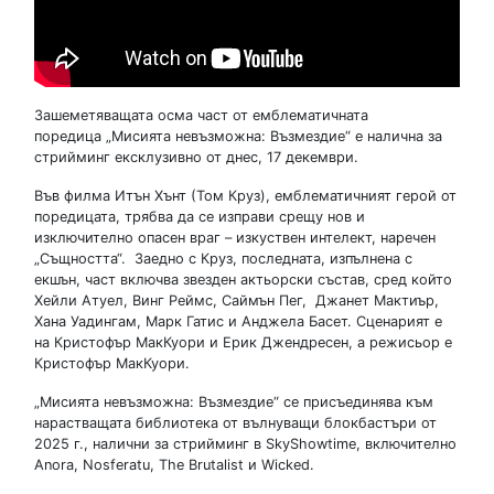
Зашеметяващата осма част от емблематичната
поредица „Мисията невъзможна: Възмездие“ е налична за
стрийминг ексклузивно от днес, 17 декември.
Във филма Итън Хънт (Том Круз), емблематичният герой от
поредицата, трябва да се изправи срещу нов и
изключително опасен враг – изкуствен интелект, наречен
„Същността“. Заедно с Круз, последната, изпълнена с
екшън, част включва звезден актьорски състав, сред който
Хейли Атуел, Винг Реймс, Саймън Пег, Джанет Мактиър,
Хана Уадингам, Марк Гатис и Анджела Басет. Сценарият е
на Кристофър МакКуори и Ерик Джендресен, а режисьор е
Кристофър МакКуори.
„Мисията невъзможна: Възмездие“ се присъединява към
нарастващата библиотека от вълнуващи блокбастъри от
2025 г., налични за стрийминг в SkyShowtime, включително
Anora, Nosferatu, The Brutalist и Wicked.