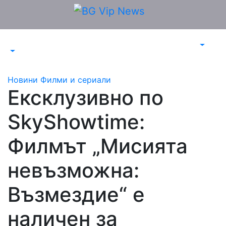
Skip
to
content
Новини
Филми и сериали
Ексклузивно по
SkyShowtime:
Филмът „Мисията
невъзможна:
Възмездие“ е
наличен за