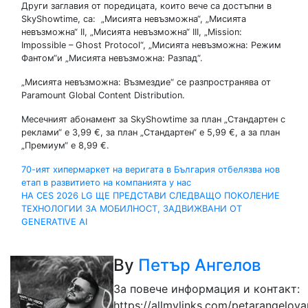
Други заглавия от поредицата, които вече са достъпни в
SkyShowtime, са: „Мисията невъзможна“, „Мисията
невъзможна“ II, „Мисията невъзможна“ III, „Mission:
Impossible – Ghost Protocol“, „Мисията невъзможна: Режим
Фантом“и „Мисията невъзможна: Разпад“.
„Мисията невъзможна: Възмездие“ се разпространява от
Paramount Global Content Distribution.
Месечният абонамент за SkyShowtime за план „Стандартен с
реклами“ е 3,99 €, за план „Стандартен“ е 5,99 €, а за план
„Премиум“ е 8,99 €.
Навигация
70-ият хипермаркет на веригата в България отбелязва нов
етап в развитието на компанията у нас
НА CES 2026 LG ЩЕ ПРЕДСТАВИ СЛЕДВАЩО ПОКОЛЕНИЕ
ТЕХНОЛОГИИ ЗА МОБИЛНОСТ, ЗАДВИЖВАНИ ОТ
GENERATIVE AI
By
Петър Ангелов
За повече информация и контакт:
https://allmylinks.com/petarangelov