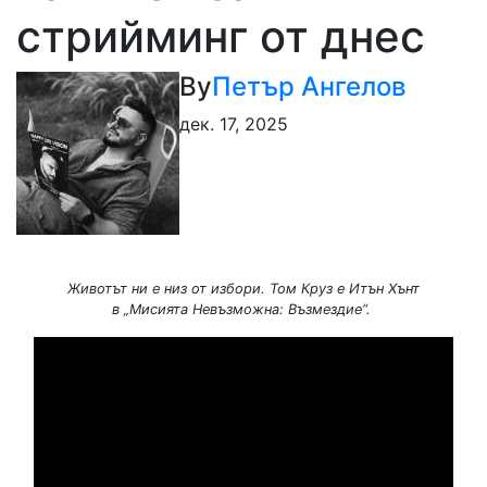
стрийминг от днес
By
Петър Ангелов
дек. 17, 2025
Животът ни е низ от избори. Том Круз е Итън Хънт
в „Мисията Невъзможна: Възмездие“.