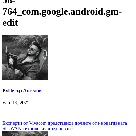
58-
764_com.google.android.gm-
edit
By
Петър Ангелов
мар. 19, 2025
Навигация
Експерти от Vivacom представиха ползите от иновативната
SD-WAN технология пред бизнеса