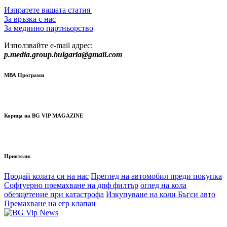
Изпратете вашата статия
За връзка с нас
За медиино партньорство
Използвайте e-mail адрес:
p.media.group.bulgaria@gmail.com
МВА Програми
Корица на BG VIP MAGAZINE
Приятели:
Продай колата си на нас
Преглед на автомобил преди покупка
Софтуерно премахване на дпф филтър
оглед на кола
обезщетение при катастрофа
Изкупуване на коли Бъгси авто
Премахване на егр клапан