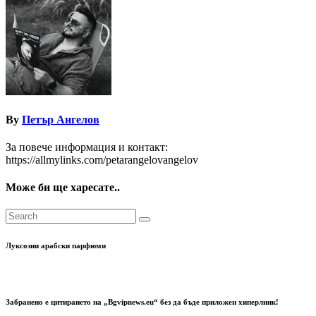
By
Петър Ангелов
За повече информация и контакт:
https://allmylinks.com/petarangelovangelov
Може би ще харесате..
Луксозни арабски парфюми
Забранено е цитирането на „Bgvipnews.eu“ без да бъде приложен хиперлинк!