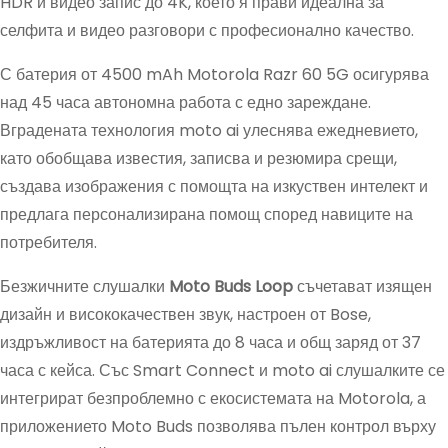
HDR и видео запис до 4K, което я прави идеална за
селфита и видео разговори с професионално качество.
С батерия от 4500 mAh Motorola Razr 60 5G осигурява
над 45 часа автономна работа с едно зареждане.
Вградената технология moto ai улеснява ежедневието,
като обобщава известия, записва и резюмира срещи,
създава изображения с помощта на изкуствен интелект и
предлага персонализирана помощ според навиците на
потребителя.
Безжичните слушалки
Moto Buds Loop
съчетават изящен
дизайн и висококачествен звук, настроен от Bose,
издръжливост на батерията до 8 часа и общ заряд от 37
часа с кейса. Със Smart Connect и moto ai слушалките се
интегрират безпроблемно с екосистемата на Motorola, а
приложението Moto Buds позволява пълен контрол върху