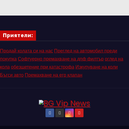
Приятели:
Продай колата си на нас
Преглед на автомобил преди
покупка
Софтуерно премахване на дпф филтър
оглед на
кола
обезщетение при катастрофа
Изкупуване на коли
Бъгси авто
Премахване на егр клапан