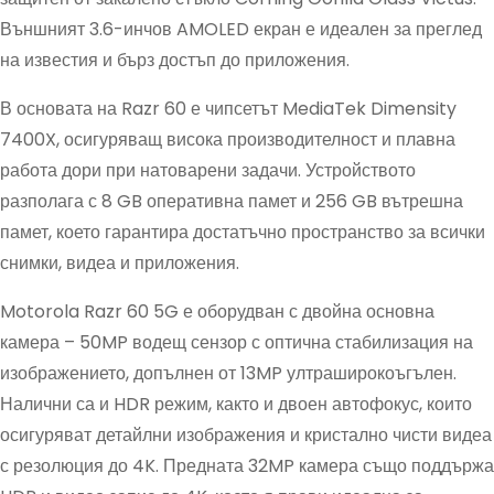
Външният 3.6-инчов AMOLED екран е идеален за преглед
на известия и бърз достъп до приложения.
В основата на Razr 60 е чипсетът MediaTek Dimensity
7400X, осигуряващ висока производителност и плавна
работа дори при натоварени задачи. Устройството
разполага с 8 GB оперативна памет и 256 GB вътрешна
памет, което гарантира достатъчно пространство за всички
снимки, видеа и приложения.
Motorola Razr 60 5G е оборудван с двойна основна
камера – 50MP водещ сензор с оптична стабилизация на
изображението, допълнен от 13MP ултраширокоъгълен.
Налични са и HDR режим, както и двоен автофокус, които
осигуряват детайлни изображения и кристално чисти видеа
с резолюция до 4K. Предната 32MP камера също поддържа