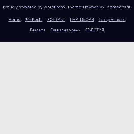
Proudly powered by WordPress
|
Theme: Newses by
Themeansar
.
Home
Pin Posts
КОНТАКТ
ПАРТНЬОРИ
Петър Ангелов
Реклама
Социални мрежи
СЪБИТИЯ