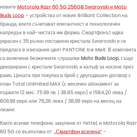
новите
Motorola Razr 60 5G 256GB Swarovski и Moto
Buds Loop
– устройства от новия Brilliant Collection на
бранда, които съчетават елегантност и технологичен
напредък в най-чистата им форма. Смартфонът идва
украсен с 35 ръчно поставени кристала Swarovski и се
предлага в изискания цвят PANTONE Ice Melt. В комплекта
са включени безжичните слушалки
Moto Buds Loop
, също
декорирани с кристали Swarovski, и калъф за носене през
рамо. Цената при покупка в брой с двугодишен договор с
план Total Unlimited MAX (с месечен абонамент за
първите 12 мес. 75.99 лв. | 38.85 евро) е 1584,20 лева /
809,99 евро или 76,26 лева / 38,99 евро на месец на
лизинг.
Както всички телефони, закупени от Yettel, и Motorola Razr
60 5G се възползва от
„Смартфон вселена“
–