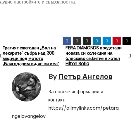
аудио настройките и свързаността.
Третият ежегоден „Бал на
FIERA DIAMONDS представи
Н
лекарите“ събра над 300
новата си колекция на
медици под мотото
бляскаво събитие в хотел
а
„Благодарим ви, че ви има“
Hilton Sofia
в
By
Петър Ангелов
и
За повече информация и
г
контакт:
https://allmylinks.com/petara
а
ngelovangelov
ц