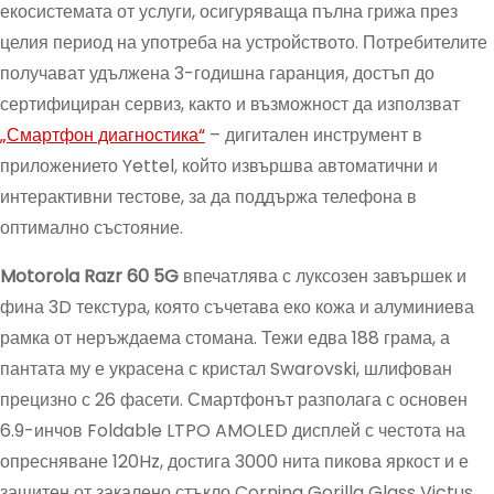
екосистемата от услуги, осигуряваща пълна грижа през
целия период на употреба на устройството. Потребителите
получават удължена 3-годишна гаранция, достъп до
сертифициран сервиз, както и възможност да използват
„Смартфон диагностика“
– дигитален инструмент в
приложението Yettel, който извършва автоматични и
интерактивни тестове, за да поддържа телефона в
оптимално състояние.
Motorola Razr 60 5G
впечатлява с луксозен завършек и
фина 3D текстура, която съчетава еко кожа и алуминиева
рамка от неръждаема стомана. Тежи едва 188 грама, а
пантата му е украсена с кристал Swarovski, шлифован
прецизно с 26 фасети. Смартфонът разполага с основен
6.9-инчов Foldable LTPO AMOLED дисплей с честота на
опресняване 120Hz, достига 3000 нита пикова яркост и е
защитен от закалено стъкло Corning Gorilla Glass Victus.