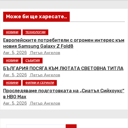
и
я
Може би ще харесате..
НОВИНИ
ТЕХНОЛОГИИ
Европейските потребители с огромен интерес към
новия Samsung Galaxy Z Fold8
Авг. 5, 2026
Петър Ангелов
НОВИНИ
СЪБИТИЯ
БЪЛГАРИЯ ПОСЯГА КЪМ ЛЮТАТА СВЕТОВНА ТИТЛА
Авг. 5, 2026
Петър Ангелов
НОВИНИ
ФИЛМИ И СЕРИАЛИ
Проследяваме подготовката на „Сиатъл Сийхоукс“
в HBO Max
Авг. 5, 2026
Петър Ангелов