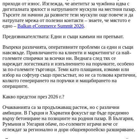
приходи от износ. Изглежда, че апетитът за чужбина идва с
дигиталната зрялост и натрупаните мускули на местния пазар.
Търсите ли начини да развиете тези мускули още повече и да
натрупате мрежа от полезни контакти – знаете, че мястото е
едно –
Balkan eCommerce Summit 2026
.
Предизвикателствата: Едни и същи камъни ни препъват.
Въпреки различията, оперативните проблеми са едни и същи
навсякъде. Привличането на клиенти и маркетингът са най-
големите спирачки за всички ни. Веднага след тях се
нареждат логистиката и изпълнението на поръчките, особено
за по-големите търговци. Теми като плащания, измами или
избор на софтуер също присъстват, но не са толкова критични,
колкото генерирането на поръчки и мащабирането на
операциите.
Какво предстои през 2026 г.?
Очакванията са за продължаващ растеж, но с различни
амбиции. В Гърция и Хърватия фокусът ще бъде предимно
върху бетониране на позициите на родния пазар. В България,
Румъния и Унгария обаче, по-големите играчи вече се
оглеждат за регионално и дори общоевропейско разширяване.