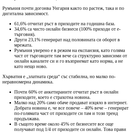
Румъния почти догонва Унгария както по растеж, така и по
дигитална зависимост.
61,6% отчитат ръст в приходите на годишна база.
34,6% са чисто онлайн бизнеси (100% приходи от е-
търговия).
Други 23,1% генерират над половината си оборот в
мрежата.
Румъния уверено е в режим на експанзия, като голяма
част от търговците там вече са структурно зависими от
онлайн каналите си и го възприемат като норма, а не
като нещо ново.
Хърватия е „златната среда“ със стабилна, но малко по-
неравномерна динамика.
Почти 60% от анкетираните отчитат ръст в онлайн
приходите, което е страхотна новина.
Малко над 20% само обаче продават изцяло в интернет.
Добрата новина е, че все повече – 40% вече – генерират
по-голямата част от приходите си там и този тренд
продължава.
В същото време около 45% от бизнесите все още
получават под 1/4 от приходите си онлайн. Това прави