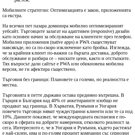
Мобилните стратегии: Оптимизацията е закон, приложенията
са екстра.
На всички пет пазара доминира мобилно оптимизираният
уебсайт. Търговците залагат на адаптивен (responsive) дизайн
като основен начин за обслужване на клиентите през телефон.
Мобилни приложения (native apps) и PWA съществуват
навсякъде, но са по-скоро изключение като бройка. Изглежда,
че за крайния клиент по-важни са бързата доставка, доброто
обслужване и разбира се – ниските цени, както и отстъпките.
Тях въпросът дали сайтът е PWA или обикновена мобилна
версия, не ги афектира съществено.
Търговия без граници: Плановете са големи, но реалността е
местна.
Търговията в петте държави остава предимно вътрешна. В
Гърция и България над 40% от анкетираните изобщо не
продават зад граница. В Хърватия, Румъния и Унгария
повечето търговци нямат чуждестранни клиенти или те са под
10%. Данните показват, че международната експанзия е по-
скоро в сферата на добрите намерения, отколкото реалност за
сега. Интересното е, че в Унгария и Румъния, където растежът
е най-силен, има и по-голям процент компании със сериозни