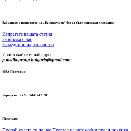
Забранено е цитирането на „Bgvipnews.eu“ без да бъде приложен хиперлинк!
Изпратете вашата статия
За връзка с нас
За медиино партньорство
Използвайте e-mail адрес:
p.media.group.bulgaria@gmail.com
МВА Програми
Корица на BG VIP MAGAZINE
Приятели:
Продай колата си на нас
Преглед на автомобил преди покупка