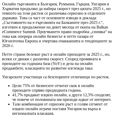
Онлайн търговията в България, Румъния, Гърция, Унгария и
Хърватия продължи да набира скорост през цялата 2025 г., но
темпото на този растеж се различава сериозно в отделните
държави. Това са част от основните изводи в доклада
„Състоянието на е-търговията на Балканите през 2025 г.“,
изготвен в продължение на девет месеца от екипа на Balkan
eCommerce Summit. Проучването прави подробна „снимка“ на
това как оперира онлайн бизнесът в петте пазара от
Югоизточна Европа и очертава очакванията и тенденциите за
2026 г.
Петте страни бележат ръст в онлайн приходите за 2025 г., но,
всеки се движи с различна скорост. Според промяната в
приходите на годишна база (YoY) и дела на онлайн
продажбите, класацията по развитие изглежда така:
Унгарските участници са безспорните отличници по растеж.
Цели 75% от бизнесите отчитат скок в онлайн
приходите спрямо предходната година.
41,7% продават изцяло онлайн, а други 12,5% споделят,
че повече от половината им приходи идват от интернет.
Тази комбинация от сериозен ръст и голям сегмент от
изцяло онлайн играчи поставя Унгария на върха в
регионалната класация.