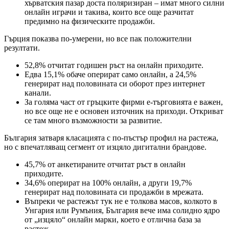
хърватския пазар доста поляризиран – имат много силни
онлайн играчи и такива, които все още разчитат
предимно на физическите продажби.
Гърция показва по-умерени, но все пак положителни
резултати.
52,8% отчитат годишен ръст на онлайн приходите.
Едва 15,1% обаче оперират само онлайн, а 24,5%
генерират над половината си оборот през интернет
канали.
За голяма част от гръцките фирми е-търговията е важен,
но все още не е основен източник на приходи. Откриват
се там много възможности за развитие.
България затваря класацията с по-пъстър профил на растежа,
но с впечатляващ сегмент от изцяло дигитални брандове.
45,7% от анкетираните отчитат ръст в онлайн
приходите.
34,6% оперират на 100% онлайн, а други 19,7%
генерират над половината си продажби в мрежата.
Въпреки че растежът тук не е толкова масов, колкото в
Унгария или Румъния, България вече има солидно ядро
от „изцяло“ онлайн марки, което е отлична база за
растеж.