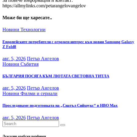
За повече информация и контакт:
https://allmylinks.com/petarangelovangelov
Може би ще харесате..
Новини
Технологии
Европейските потребители с огромен интерес към новия Samsung Galaxy
Z Fold8
авг. 5, 2026
Петър Ангелов
Новини
Събития
БЪЛГАРИЯ ПОСЯГА КЪМ ЛЮТАТА СВЕТОВНА ТИТЛА
авг. 5, 2026
Петър Ангелов
Новини
Филми и сериали
Проследяваме подготовката на „Сиатъл Сийхоукс“ в HBO Max
авг. 5, 2026
Петър Ангелов
Луксозни арабски парфюми