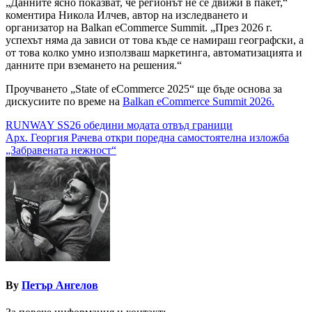
„Данните ясно показват, че регионът не се движи в пакет,“
коментира Никола Илчев, автор на изследването и
организатор на Balkan eCommerce Summit. „През 2026 г.
успехът няма да зависи от това къде се намираш географски, а
от това колко умно използваш маркетинга, автоматизацията и
данните при вземането на решения.“
Проучването „State of eCommerce 2025“ ще бъде основа за
дискусиите по време на
Balkan eCommerce Summit 2026.
Навигация
RUNWAY SS26 обедини модата отвъд граници
Арх. Георгия Рачева откри поредна самостоятелна изложба
„Забравената нежност“
By
Петър Ангелов