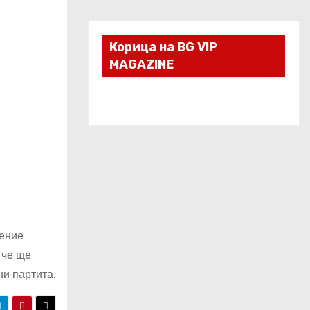
Корица на BG VIP
MAGAZINE
пение
 че ще
ни партита.