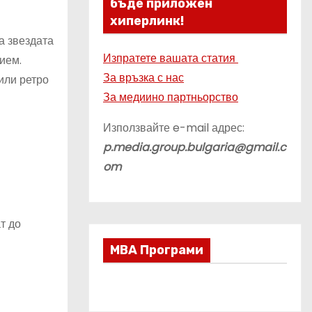
бъде приложен
хиперлинк!
а звездата
Изпратете вашата статия
ием.
За връзка с нас
или ретро
За медиино партньорство
Използвайте e-mail адрес:
p.media.group.bulgaria@gmail.c
om
т до
МВА Програми