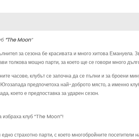
уб
“The Moon
”
лнител за сезона бе красивата и много хитова Емануела. З
ви толкова мощно парти, за което ще се говори много дълг
ите часове, клубът се започна да се пълни и за броени мин
а Югозапада предпочетоха най-доброто място, а именно клу
ада, което е предпоставка за ударен сезон.
а избраха клуб “The Moon”!
 едно страхотно парти, с което многобройните посетители н