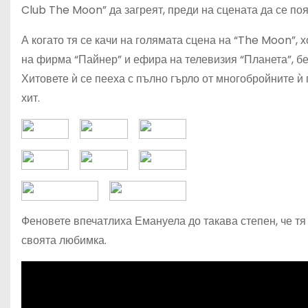
Club The Moon” да загреят, преди на сцената да се по
А когато тя се качи на голямата сцена на “The Moon”,
на фирма “Пайнер” и ефира на телевизия “Планета”, б
Хитовете ѝ се пееха с пълно гърло от многобройните ѝ
хит.
Феновете впечатлиха Емануела до такава степен, че тя 
своята любимка.