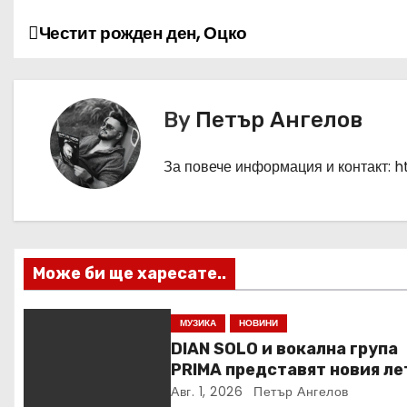
Честит рожден ден, Оцко
Н
а
в
By
Петър Ангелов
и
За повече информация и контакт: 
г
а
ц
Може би ще харесате..
и
МУЗИКА
НОВИНИ
я
DIAN SOLO и вокална група
PRIMA представят новия ле
хит „Loca Loca“
Авг. 1, 2026
Петър Ангелов