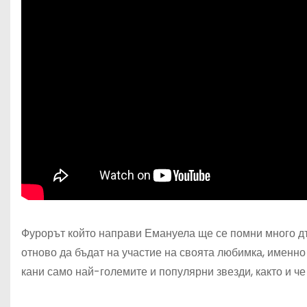
Фурорът който направи Емануела ще се помни много дъ
отново да бъдат на участие на своята любимка, именно 
кани само най-големите и популярни звезди, както и че