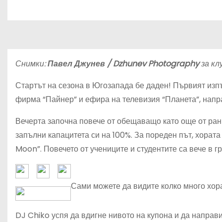
Снимки:
Павел Джунев / Dzhunev Photography
за кл
Стартът на сезона в Югозапада бе даден! Първият изпъ
фирма “Пайнер” и ефира на телевизия “Планета”, напра
Вечерта започна повече от обещаващо като още от ранн
запълни капацитета си на 100%. За пореден път, хорат
Moon”. Повечето от учениците и студентите са вече в гр
Сами можете да видите колко много хор
DJ Chiko успя да вдигне нивото на купона и да направи