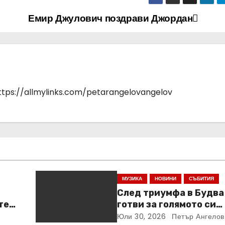
Емир Джулович поздрави Джордан
https://allmylinks.com/petarangelovangelov
МУЗИКА
НОВИНИ
СЪБИТИЯ
След триумфа в Будва
тен
готви за голямото си
завръщане в София на
Юли 30, 2026
Петър Ангелов