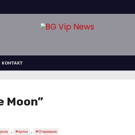
КОНТАКТ
e Moon”
,
,
уела
#купон
#Откриване