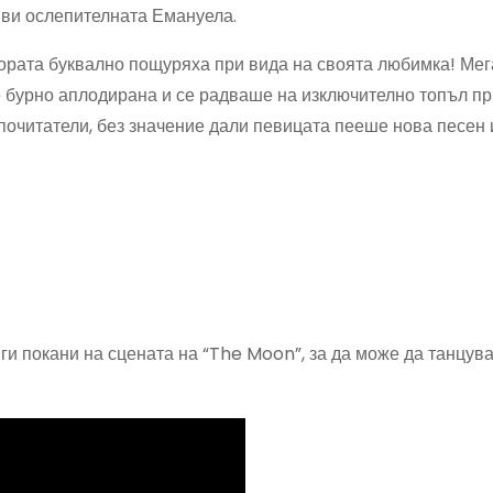
яви ослепителната Емануела.
 хората буквално пощуряха при вида на своята любимка! Мег
е бурно аплодирана и се радваше на изключително топъл пр
 почитатели, без значение дали певицата пееше нова песен 
ги покани на сцената на “The Moon”, за да може да танцува