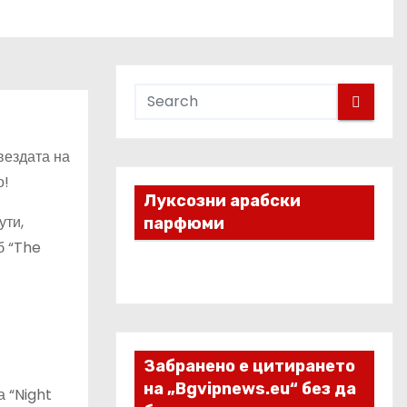
вездата на
о!
Луксозни арабски
ути,
парфюми
б “The
Забранено е цитирането
на „Bgvipnews.eu“ без да
а “Night