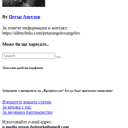
By
Петър Ангелов
За повече информация и контакт:
https://allmylinks.com/petarangelovangelov
Може би ще харесате..
Луксозни арабски парфюми
Забранено е цитирането на „Bgvipnews.eu“ без да бъде приложен хиперлинк!
Изпратете вашата статия
За връзка с нас
За медиино партньорство
Използвайте e-mail адрес:
p.media.group.bulgaria@gmail.com