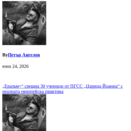
By
Петър Ангелов
юни 24, 2026
Навигация
„Еразъм+“ срещна 30 ученици от ПГСС „Царица Йоанна“ с
реалната европейска практика