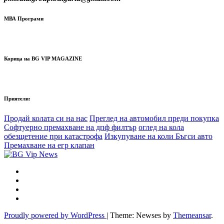
МВА Програми
Корица на BG VIP MAGAZINE
Приятели:
Продай колата си на нас
Преглед на автомобил преди покупка
Софтуерно премахване на дпф филтър
оглед на кола
обезщетение при катастрофа
Изкупуване на коли Бъгси авто
Премахване на егр клапан
Proudly powered by WordPress
|
Theme: Newses by
Themeansar
.