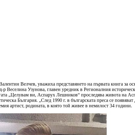
 Валентин Велчев, уважиха представянето на първата книга за
д-р Веселина Узунова, главен уредник в Регионалния историческ
гата „Целувам ви, Аспарух Лешников“ проследява живота на Асп
ическа България. „След 1990 г. в българската преса се появява
мия артист, родината, в която той живее в немилост 34 години.