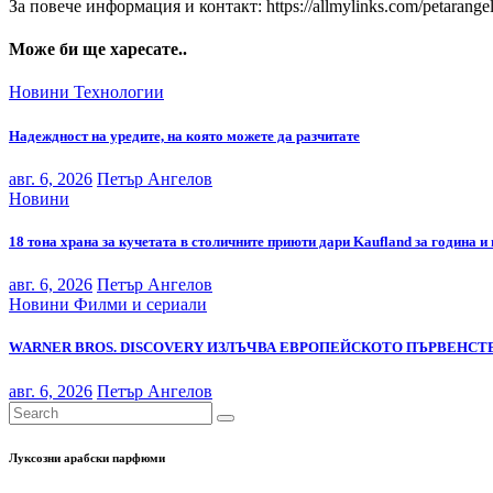
За повече информация и контакт: https://allmylinks.com/petarange
Може би ще харесате..
Новини
Технологии
Надеждност на уредите, на която можете да разчитате
авг. 6, 2026
Петър Ангелов
Новини
18 тона храна за кучетата в столичните приюти дари Kaufland за година и
авг. 6, 2026
Петър Ангелов
Новини
Филми и сериали
WARNER BROS. DISCOVERY ИЗЛЪЧВА ЕВРОПЕЙСКОТО ПЪРВЕНСТВ
авг. 6, 2026
Петър Ангелов
Луксозни арабски парфюми