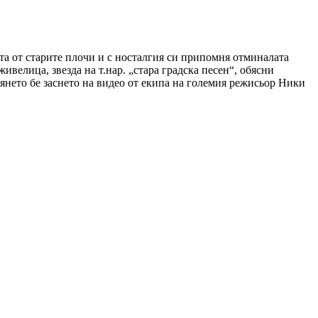
та от старите плочи и с носталгия си припомня отминалата
ивелица, звезда на т.нар. „стара градска песен“, обясни
авянето бе заснето на видео от екипа на големия режисьор Ники