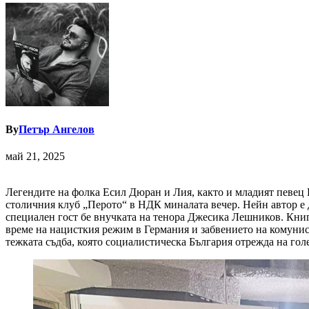
By
Петър Ангелов
май 21, 2025
Легендите на фолка Есил Дюран и Лия, както и младият певец
столичния клуб „Перото“ в НДК миналата вечер. Нейн автор е 
специален гост бе внучката на тенора Джесика Лешников. Кни
време на нацисткия режим в Германия и забвението на комунист
тежката съдба, която социалистическа България отрежда на голе