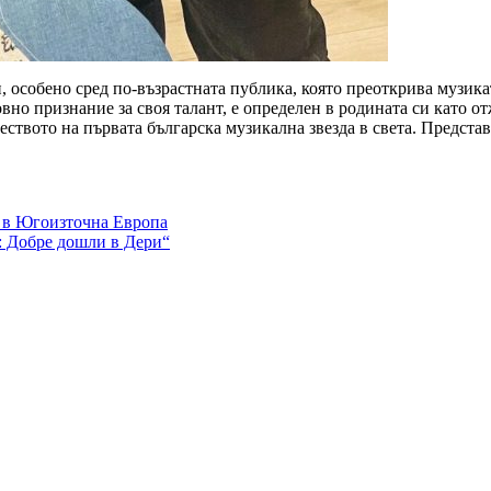
 особено сред по-възрастната публика, която преоткрива музика
но признание за своя талант, е определен в родината си като отж
чеството на първата българска музикална звезда в света. Предст
е в Югоизточна Европа
: Добре дошли в Дери“