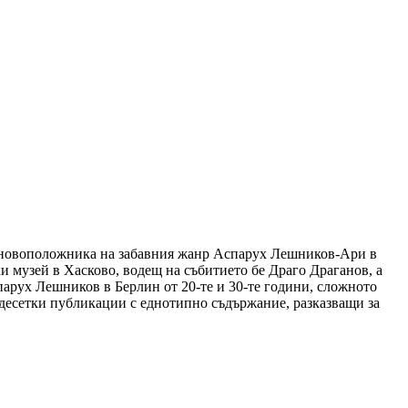
 основоположника на забавния жанр Аспарух Лешников-Ари в
и музей в Хасково, водещ на събитието бе Драго Драганов, а
арух Лешников в Берлин от 20-те и 30-те години, сложното
т десетки публикации с еднотипно съдържание, разказващи за