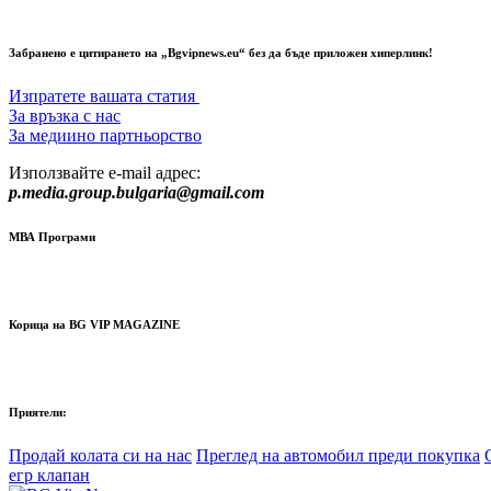
Забранено е цитирането на „Bgvipnews.eu“ без да бъде приложен хиперлинк!
Изпратете вашата статия
За връзка с нас
За медиино партньорство
Използвайте e-mail адрес:
p.media.group.bulgaria@gmail.com
МВА Програми
Корица на BG VIP MAGAZINE
Приятели:
Продай колата си на нас
Преглед на автомобил преди покупка
егр клапан