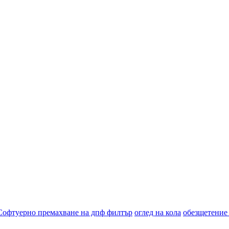
Софтуерно премахване на дпф филтър
оглед на кола
обезщетение