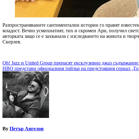
Разпространяваните сантиментални истории го правят известен,
младост. Вечно усмихнатият, тих и скромен Ари, получил светов
авторката защо се е захванала с изследването на живота и твор
Скерлев.
Навигация
Oh! Jazz и United Group пренасят ексклузивно джаз съдържани
HBO представи официалния тийзър на предстоящия сериал „То
By
Петър Ангелов