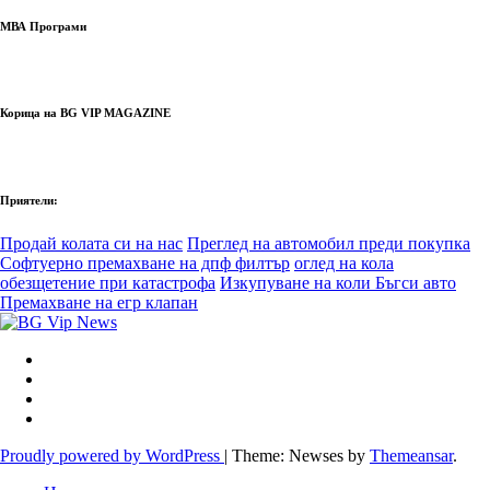
МВА Програми
Корица на BG VIP MAGAZINE
Приятели:
Продай колата си на нас
Преглед на автомобил преди покупка
Софтуерно премахване на дпф филтър
оглед на кола
обезщетение при катастрофа
Изкупуване на коли Бъгси авто
Премахване на егр клапан
Proudly powered by WordPress
|
Theme: Newses by
Themeansar
.