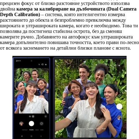
прецизен фокус от близко разстояние устройството използва
двойна
камера за калибриране на дълбочината (
Dual Camera
Depth Calibration
)
– система, която интелигентно измерва
разстоянието до обекта и безпроблемно превключва между
широката и ултрашироката камера, когато е необходимо. Това ти
позволява да постигнеш стабилна острота, без да сменяш
камерите ръчно. Добавянето на автофокус към ултрашироката
камера допълнително повишава точността, което прави по-лесно
от всякога заснемането на детайлни близки планове с яснота.