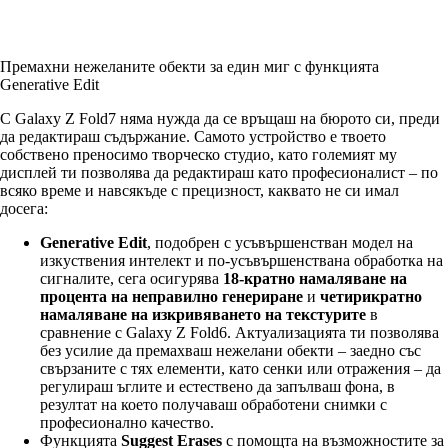
Премахни нежеланите обекти за един миг с функцията
Generative Edit
С Galaxy Z Fold7 няма нужда да се връщаш на бюрото си, преди
да редактираш съдържание. Самото устройство е твоето
собствено преносимо творческо студио, като големият му
дисплей ти позволява да редактираш като професионалист – по
всяко време и навсякъде с прецизност, каквато не си имал
досега:
Generative Edit
, подобрен с усъвършенстван модел на
изкуствения интелект и по-усъвършенствана обработка на
сигналите, сега осигурява
18-кратно намаляване на
процента на неправилно генериране
и
четирикратно
намаляване на изкривяването на текстурите
в
сравнение с Galaxy Z Fold6. Актуализацията ти позволява
без усилие да премахваш нежелани обекти – заедно със
свързаните с тях елементи, като сенки или отражения – да
регулираш ъглите и естествено да запълваш фона, в
резултат на което получаваш обработени снимки с
професионално качество.
Функцията
Suggest Erases
с помощта на възможностите за