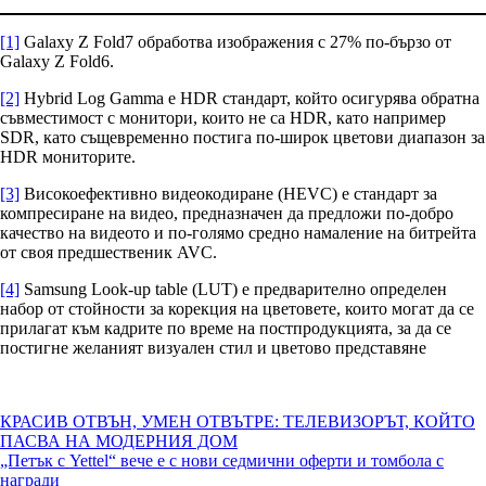
[1]
Galaxy Z Fold7 обработва изображения с 27% по-бързо от
Galaxy Z Fold6.
[2]
Hybrid Log Gamma e HDR стандарт, който осигурява обратна
съвместимост с монитори, които не са HDR, като например
SDR, като същевременно постига по-широк цветови диапазон за
HDR мониторите.
[3]
Високоефективно видеокодиране (HEVC) е стандарт за
компресиране на видео, предназначен да предложи по-добро
качество на видеото и по-голямо средно намаление на битрейта
от своя предшественик AVC.
[4]
Samsung Look-up table (LUT) е предварително определен
набор от стойности за корекция на цветовете, които могат да се
прилагат към кадрите по време на постпродукцията, за да се
постигне желаният визуален стил и цветово представяне
Навигация
КРАСИВ ОТВЪН, УМЕН ОТВЪТРЕ: ТЕЛЕВИЗОРЪТ, КОЙТО
ПАСВА НА МОДЕРНИЯ ДОМ
„Петък с Yettel“ вече е с нови седмични оферти и томбола с
награди