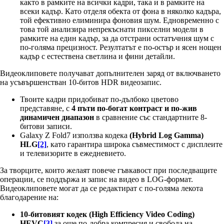
както в рамките на всички кадри, така и в рамките на
всеки кадър. Като отделя обекта от фона в няколко кадъра,
той ефективно елиминира фоновия шум. Едновременно с
това той анализира непрекъснати пикселни модели в
рамките на един кадър, за да отстрани остатъчния шум с
по-голяма прецизност. Резултатът е по-остър и ясен нощен
кадър с естествена светлина и фини детайли.
Видеоклиповете получават допълнителен заряд от включването
на усъвършенстван 10-битов HDR видеозапис.
Твоите кадри придобиват по-дълбоко цветово
представяне, с
4 пъти по-богат контраст и по-жив
динамичен диапазон
в сравнение със стандартните 8-
битови записи.
Galaxy Z Fold7 използва кодека
(Hybrid Log Gamma)
HLG
[2]
, като гарантира широка съвместимост с дисплеите
и телевизорите в ежедневието.
За творците, които желаят повече гъвкавост при последващите
операции, се поддържа и запис на видео в LOG-формат.
Видеоклиповете могат да се редактират с по-голяма лекота
благодарение на:
10-битовият кодек (
High Efficiency Video Coding
)
HEVC
[3]
за още по-добра компресия и свобода на