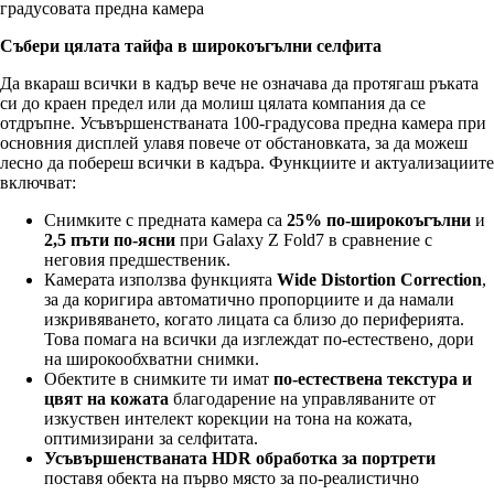
градусовата предна камера
Събери цялата тайфа в широкоъгълни селфита
Да вкараш всички в кадър вече не означава да протягаш ръката
си до краен предел или да молиш цялата компания да се
отдръпне. Усъвършенстваната 100-градусова предна камера при
основния дисплей улавя повече от обстановката, за да можеш
лесно да побереш всички в кадъра. Функциите и актуализациите
включват:
Снимките с предната камера са
25% по-широкоъгълни
и
2,5 пъти по-ясни
при Galaxy Z Fold7 в сравнение с
неговия предшественик.
Камерата използва функцията
Wide Distortion Correction
,
за да коригира автоматично пропорциите и да намали
изкривяването, когато лицата са близо до периферията.
Това помага на всички да изглеждат по-естествено, дори
на широкообхватни снимки.
Обектите в снимките ти имат
по-естествена текстура и
цвят на кожата
благодарение на управляваните от
изкуствен интелект корекции на тона на кожата,
оптимизирани за селфитата.
Усъвършенстваната HDR обработка за портрети
поставя обекта на първо място за по-реалистично