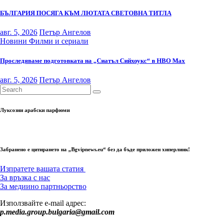
БЪЛГАРИЯ ПОСЯГА КЪМ ЛЮТАТА СВЕТОВНА ТИТЛА
авг. 5, 2026
Петър Ангелов
Новини
Филми и сериали
Проследяваме подготовката на „Сиатъл Сийхоукс“ в HBO Max
авг. 5, 2026
Петър Ангелов
Луксозни арабски парфюми
Забранено е цитирането на „Bgvipnews.eu“ без да бъде приложен хиперлинк!
Изпратете вашата статия
За връзка с нас
За медиино партньорство
Използвайте e-mail адрес:
p.media.group.bulgaria@gmail.com