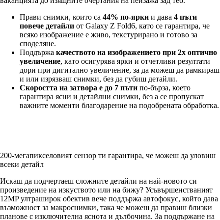
ваканцията до изящните очертания на пейзажа зад теб.
Прави снимки, които са
44% по-ярки
и дава
4 пъти
повече детайли
от Galaxy Z Fold6, като се гарантира, че
всяко изображение е живо, текстурирано и готово за
споделяне.
Поддържа
качеството на изображението при 2х оптично
увеличение
, като осигурява ярки и отчетливи резултати
дори при дигитално увеличение, за да можеш да рамкираш
и или изрязваш снимки, без да губиш детайли.
Скоростта на затвора е до 7 пъти
по-бърза, което
гарантира ясни и детайлни снимки, без а се пропускат
важните моменти благодарение на подобрената обработка.
200-мегапикселовият сензор ти гарантира, че можеш да уловиш
всеки детайл
Искаш да подчертаеш сложните детайли на най-новото си
произведение на изкуството или на бижу? Усъвършенстваният
12MP ултраширок обектив вече поддържа автофокус, който дава
възможност за макроснимки, така че можеш да правиш близки
планове с изключителна яснота и дълбочина. За поддържане на