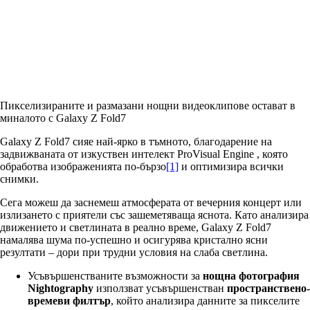
Пикселизираните и размазани нощни видеоклипове остават в
миналото с Galaxy Z Fold7
Galaxy Z Fold7 сияе най-ярко в тъмното, благодарение на
задвижваната от изкуствен интелект ProVisual Engine , която
обработва изображенията по-бързо
[1]
и оптимизира всички
снимки.
Сега можеш да заснемеш атмосферата от вечерния концерт или
излизането с приятели със зашеметяваща яснота. Като анализира
движението и светлината в реално време, Galaxy Z Fold7
намалява шума по-успешно и осигурява кристално ясни
резултати – дори при трудни условия на слаба светлина.
Усъвършенстваните възможности за
нощна фотография
Nightography
използват усъвършенстван
пространствено-
времеви филтър
, който анализира данните за пикселите