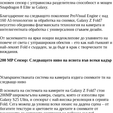
основен сензор с ултрависока разделителна способност и мощен
Snapdragon 8 Elite за Galaxy.
Благодарение на следващото поколение ProVisual Engine с над
160 AI-технологии за обработка на снимки, Galaxy Z Fold7
неусетно обединява флагманската технология на камерата и
интелигентната обработка с универсалния сгъваем дизайн.
От заснемането на ярки нощни видеоклипове до улавянето на
повече от света с ултраширокия обектив – ето как най-тънкият и
най-лекият Fold е създаден, за да бъде в крак с творческите ти
виждания.
200 MP Сензор: Следващото ниво на яснота във всеки кадър
Усъвършенстваната система на камерата издига снимките ти на
следващо ниво
В основата на системата на камерите на Galaxy Z Fold7 стои
200MP широкоъгълна камера, същата, която се използва при
Galaxy S25 Ultra, и сензорът с най-висока резолюция в серията
Fold. Сега можеш да уловиш всеки нюанс на дадена сцена – от
богатите текстури и цветовете на дрехите в снимките от