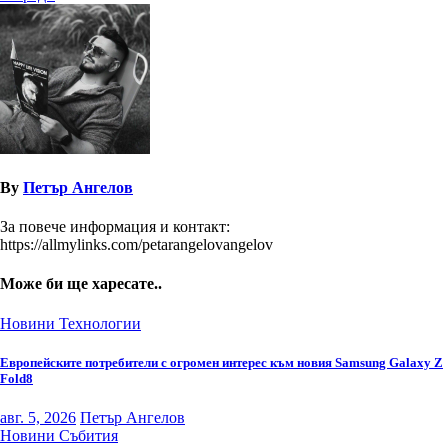
By
Петър Ангелов
За повече информация и контакт:
https://allmylinks.com/petarangelovangelov
Може би ще харесате..
Новини
Технологии
Европейските потребители с огромен интерес към новия Samsung Galaxy Z
Fold8
авг. 5, 2026
Петър Ангелов
Новини
Събития