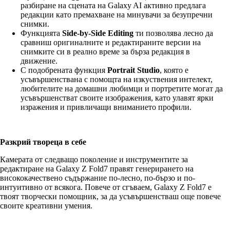
разбиране на сцената на Galaxy AI активно предлага
редакции като премахване на минувачи за безупречни
снимки.
Функцията
Side-by-Side Editing
ти позволява лесно да
сравниш оригиналните и редактираните версии на
снимките си в реално време за бърза редакция в
движение.
С подобрената функция
Portrait Studio
, която е
усъвършенствана с помощта на изкуствения интелект,
любителите на домашни любимци и портретите могат да
усъвършенстват своите изображения, като улавят ярки
изражения и привличащи вниманието профили.
Разкрий твореца в себе
Камерата от следващо поколение и инструментите за
редактиране на Galaxy Z Fold7 правят генерирането на
висококачествено съдържание по-лесно, по-бързо и по-
интуитивно от всякога. Повече от сгъваем, Galaxy Z Fold7 е
твоят творчески помощник, за да усъвършенстваш още повече
своите креативни умения.