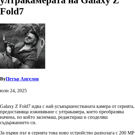
ултракамерата на Galaxy Z
Fold7
By
Петър Ангелов
юли 24, 2025
Galaxy Z Fold7 идва с най-усъвършенстваната камера от серията,
предоставяща изживяване с ултракамера, което преобразява
начина, по който заснемаш, редактираш и споделяш
съдържанието си.
За първи път в серията това ново устройство разполага с 200 MP