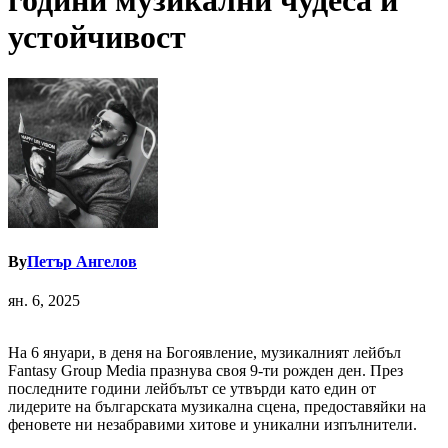
години музикални чудеса и
устойчивост
By
Петър Ангелов
ян. 6, 2025
На 6 януари, в деня на Богоявление, музикалният лейбъл
Fantasy Group Media празнува своя 9-ти рожден ден. През
последните години лейбълът се утвърди като един от
лидерите на българската музикална сцена, предоставяйки на
феновете ни незабравими хитове и уникални изпълнители.