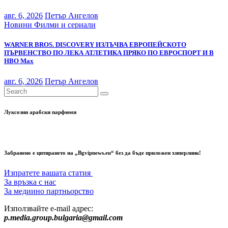
авг. 6, 2026
Петър Ангелов
Новини
Филми и сериали
WARNER BROS. DISCOVERY ИЗЛЪЧВА ЕВРОПЕЙСКОТО
ПЪРВЕНСТВО ПО ЛЕКА АТЛЕТИКА ПРЯКО ПО ЕВРОСПОРТ И В
НВО Мах
авг. 6, 2026
Петър Ангелов
Луксозни арабски парфюми
Забранено е цитирането на „Bgvipnews.eu“ без да бъде приложен хиперлинк!
Изпратете вашата статия
За връзка с нас
За медиино партньорство
Използвайте e-mail адрес:
p.media.group.bulgaria@gmail.com