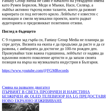
Fantasy Group Media не само е началото на утвърдени имена
като Румен Борилов, Меди и Мънки, Наси, Силвър, а
лъйбъл активно търсещ нови таланти, които да развият
кариерата си под неговото крило. Лейбълът е известен с
иновации и смели музикални проекти, които радват
аудиторията и предизвикват позитивни отзиви.
Поглед в бъдещето
С 9 години зад гърба си, Fantasy Group Media не планира да
спре дотук. Визията на екипа е да продължи да расте и да се
развива, с амбицията да достигне до 100-ти рожден ден.
Празнувайки тази важна годишнина, лейбълът се надява да
вдъхнови новото поколение артисти и да запази своята
позиция на върха на музикалната индустрия в България.
https://www.youtube.com/@FGMRecords
Навигация
Смяна на развален двигател
ПЪРВИЯТ В СВЕТА ПРОЗРАЧЕН И НАИСТИНА
БЕЗЖИЧЕН 4K OLED ТЕЛЕВИЗОР НА LG ПРЕДОСТАВЯ
НОВО ЕКРАННО ИЗЖИВЯВАНЕ