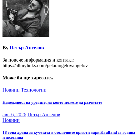
By
Петър Ангелов
За повече информация и контакт:
https://allmylinks.com/petarangelovangelov
Може би ще харесате..
Новини
Технологии
Надеждност на уредите, на която можете да разчитате
авг. 6, 2026
Петър Ангелов
Новини
18 тона храна за кучетата в столичните приюти дари Kaufland за година
и половина