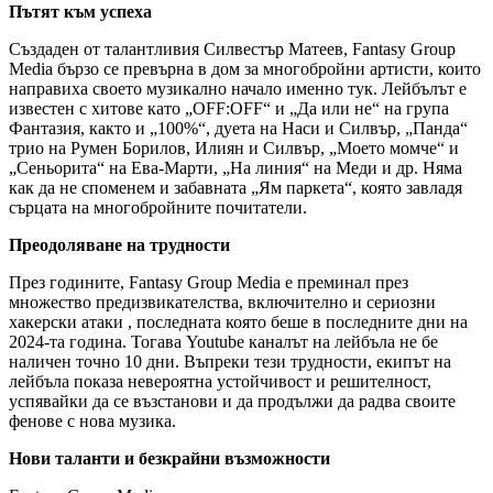
Пътят към успеха
Създаден от талантливия Силвестър Матеев, Fantasy Group
Media бързо се превърна в дом за многобройни артисти, които
направиха своето музикално начало именно тук. Лейбълът е
известен с хитове като „OFF:OFF“ и „Да или не“ на група
Фантазия, както и „100%“, дуета на Наси и Силвър, „Панда“
трио на Румен Борилов, Илиян и Силвър, „Моето момче“ и
„Сеньорита“ на Ева-Марти, „На линия“ на Меди и др. Няма
как да не споменем и забавната „Ям паркета“, която завладя
сърцата на многобройните почитатели.
Преодоляване на трудности
През годините, Fantasy Group Media е преминал през
множество предизвикателства, включително и сериозни
хакерски атаки , последната която беше в последните дни на
2024-та година. Тогава Youtube каналът на лейбъла не бе
наличен точно 10 дни. Въпреки тези трудности, екипът на
лейбъла показа невероятна устойчивост и решителност,
успявайки да се възстанови и да продължи да радва своите
фенове с нова музика.
Нови таланти и безкрайни възможности