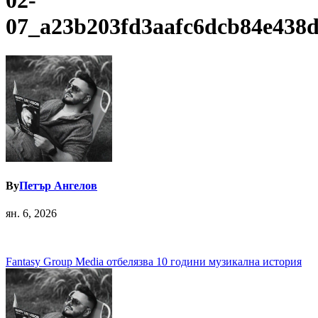
02-
07_a23b203fd3aafc6dcb84e438
By
Петър Ангелов
ян. 6, 2026
Навигация
Fantasy Group Media отбелязва 10 години музикална история