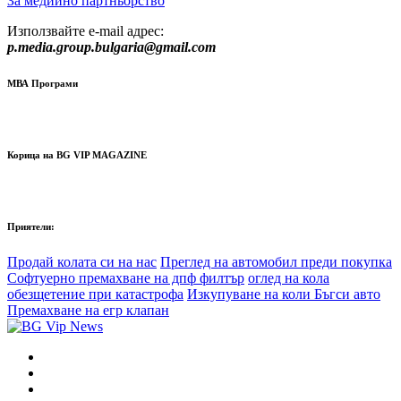
За медиино партньорство
Използвайте e-mail адрес:
p.media.group.bulgaria@gmail.com
МВА Програми
Корица на BG VIP MAGAZINE
Приятели:
Продай колата си на нас
Преглед на автомобил преди покупка
Софтуерно премахване на дпф филтър
оглед на кола
обезщетение при катастрофа
Изкупуване на коли Бъгси авто
Премахване на егр клапан