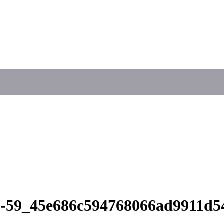
05-59_45e686c594768066ad9911d5