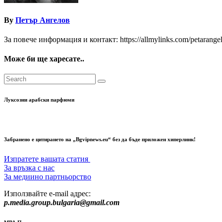
By
Петър Ангелов
За повече информация и контакт: https://allmylinks.com/petarange
Може би ще харесате..
Луксозни арабски парфюми
Забранено е цитирането на „Bgvipnews.eu“ без да бъде приложен хиперлинк!
Изпратете вашата статия
За връзка с нас
За медиино партньорство
Използвайте e-mail адрес:
p.media.group.bulgaria@gmail.com