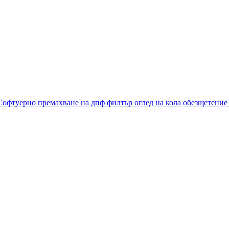
Софтуерно премахване на дпф филтър
оглед на кола
обезщетение