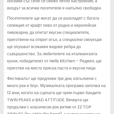
носейки със себе си свежо лятно настроение, а
входът за всички посетители е напълно свободен.
Посетителите ще могат да се разхладят с богата
селекция от крафт пиво от родни и европейски
пивоварни, да опитат вкусни специалитети,
приготвени на открит огън, а специални смоукъри
ще опушват всякакви видове ребра до
съвършенство. За любителите на италианската
кухня, победителят от Hells Kitchen – Реджеп, ще
приготвя на място прясна паста и вкусни пици.
Фестивалът ще предложи три дни, изпълнени с
много рок и блус. Музикалната програма започва на
12 юни, когато на сцената ще чуем първо бандите
TWIN PEAKS и BAD ATTITUDE. Вечерта ще
продължи с класически рок ритми от ZZ TOP