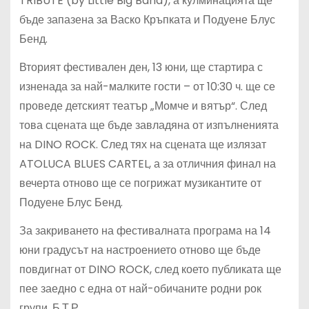
TRIBUTE (by Little Big Band), а кулминацията ще
бъде запазена за Васко Кръпката и Подуене Блус
Бенд.
Вторият фестивален ден, 13 юни, ще стартира с
изненада за най-малките гости – от 10:30 ч. ще се
проведе детският театър „Момче и вятър“. След
това сцената ще бъде завладяна от изпълненията
на DINO ROCK. След тях на сцената ще излязат
ATOLUCA BLUES CARTEL, а за отличния финал на
вечерта отново ще се погрижат музикантите от
Подуене Блус Бенд.
За закриването на фестивалната програма на 14
юни градусът на настроението отново ще бъде
повдигнат от DINO ROCK, след което публиката ще
пее заедно с една от най-обичаните родни рок
групи, Б.Т.Р.