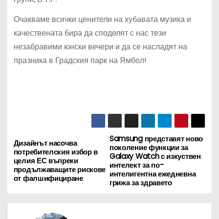
Очакваме всички ценители на хубавата музика и
качествената бира да споделят с нас тези
незабравими юнски вечери и да се насладят на
празника в Градския парк на Ямбол!
Samsung представят ново
Н
Дизайнът насочва
поколение функции за
потребителския избор в
Galaxy Watch с изкуствен
а
целия ЕС въпреки
интелект за по-
продължаващите рискове
интелигентна ежедневна
от фалшифициране
в
грижа за здравето
и