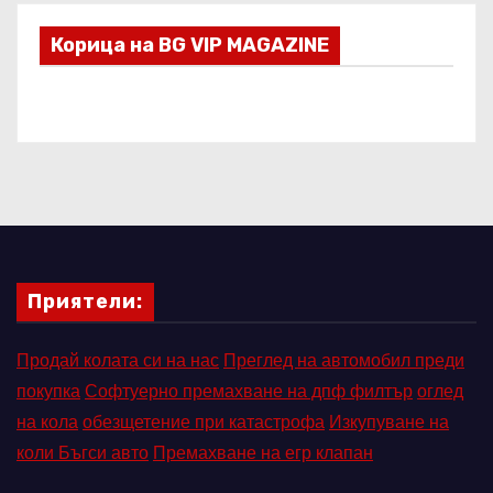
Корица на BG VIP MAGAZINE
Приятели:
Продай колата си на нас
Преглед на автомобил преди
покупка
Софтуерно премахване на дпф филтър
оглед
на кола
обезщетение при катастрофа
Изкупуване на
коли Бъгси авто
Премахване на егр клапан