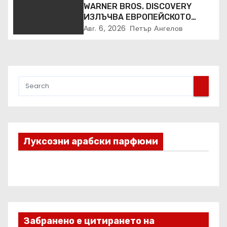
WARNER BROS. DISCOVERY
ИЗЛЪЧВА ЕВРОПЕЙСКОТО
ПЪРВЕНСТВО ПО ЛЕКА
Авг. 6, 2026
Петър Ангелов
АТЛЕТИКА ПРЯКО ПО
ЕВРОСПОРТ И В НВО Мах
Луксозни арабски парфюми
Забранено е цитирането на