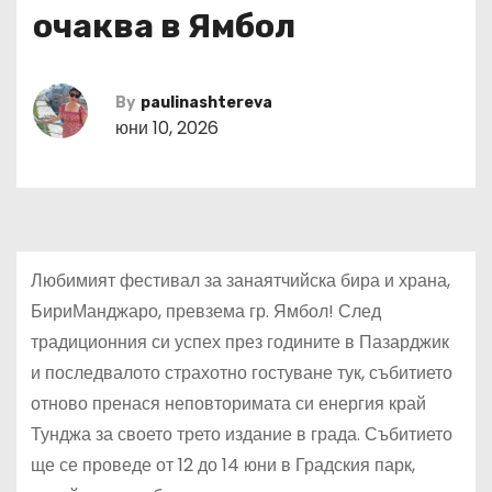
очаква в Ямбол
By
paulinashtereva
юни 10, 2026
Любимият фестивал за занаятчийска бира и храна,
БириМанджаро, превзема гр. Ямбол! След
традиционния си успех през годините в Пазарджик
и последвалото страхотно гостуване тук, събитието
отново пренася неповторимата си енергия край
Тунджа за своето трето издание в града. Събитието
ще се проведе от 12 до 14 юни в Градския парк,