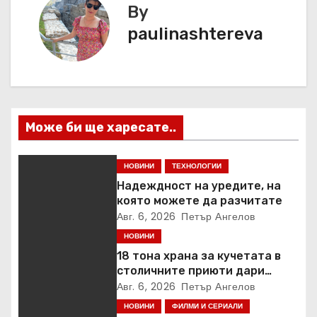
г
By
paulinashtereva
а
ц
и
я
Може би ще харесате..
НОВИНИ
ТЕХНОЛОГИИ
Надеждност на уредите, на
която можете да разчитате
Авг. 6, 2026
Петър Ангелов
НОВИНИ
18 тона храна за кучетата в
столичните приюти дари
Kaufland за година и половина
Авг. 6, 2026
Петър Ангелов
НОВИНИ
ФИЛМИ И СЕРИАЛИ