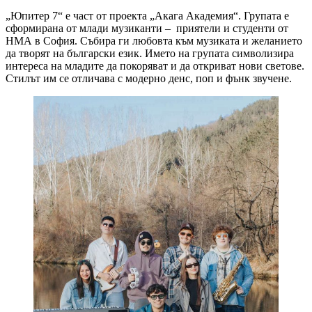
„Юпитер 7“ е част от проекта „Акага Академия“. Групата е
сформирана от млади музиканти – приятели и студенти от
НМА в София. Събира ги любовта към музиката и желанието
да творят на български език. Името на групата символизира
интереса на младите да покоряват и да откриват нови светове.
Стилът им се отличава с модерно денс, поп и фънк звучене.