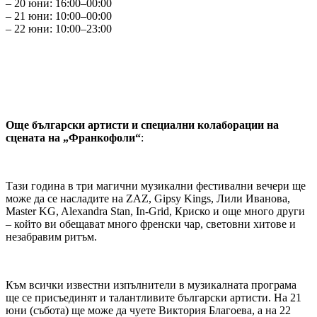
– 20 юни: 16:00–00:00
– 21 юни: 10:00–00:00
– 22 юни: 10:00–23:00
Още български артисти и специални колаборации на
сцената на „Франкофоли“
:
Тази година в три магични музикални фестивални вечери ще
може да се насладите на ZAZ, Gipsy Kings, Лили Иванова,
Master KG, Alexandra Stan, In‑Grid, Криско и още много други
– който ви обещават много френски чар, световни хитове и
незабравим ритъм.
Към всички известни изпълнители в музикалната програма
ще се присъединят и талантливите български артисти. На 21
юни (събота) ще може да чуете Виктория Благоева, а на 22