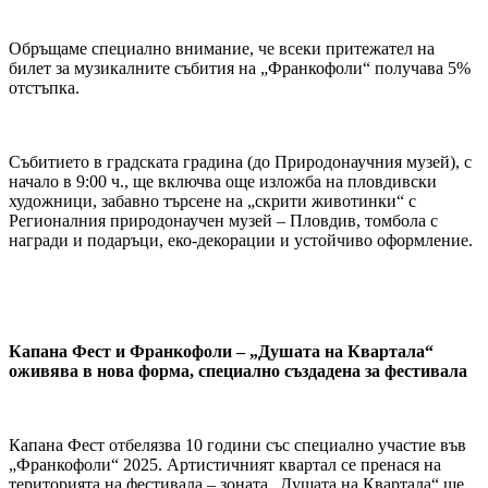
Обръщаме специално внимание, че всеки притежател на
билет за музикалните събития на „Франкофоли“ получава 5%
отстъпка.
Събитието в градската градина (до Природонаучния музей), с
начало в 9:00 ч., ще включва още изложба на пловдивски
художници, забавно търсене на „скрити животинки“ с
Регионалния природонаучен музей – Пловдив, томбола с
награди и подаръци, еко-декорации и устойчиво оформление.
К
апана Фест и Франкофоли – „Душата на Квартала“
оживява в нова форма, специално създадена за фестивала
Капана Фест отбелязва 10 години със специално участие във
„Франкофоли“ 2025. Артистичният квартал се пренася на
територията на фестивала – зоната „Душата на Квартала“ ще