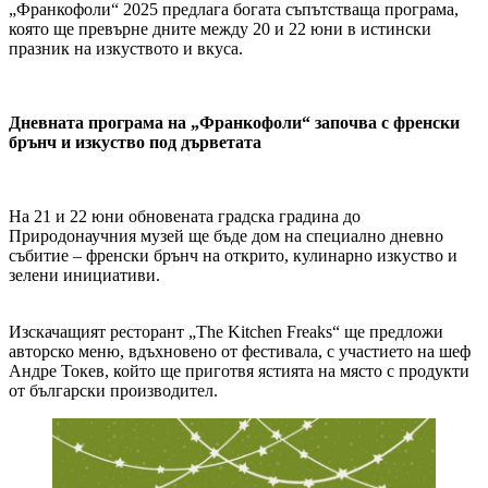
„Франкофоли“ 2025 предлага богата съпътстваща програма,
която ще превърне дните между 20 и 22 юни в истински
празник на изкуството и вкуса.
Дневната програма на „Франкофоли“ започва с френски
брънч и изкуство под дърветата
На 21 и 22 юни обновената градска градина до
Природонаучния музей ще бъде дом на специално дневно
събитие – френски брънч на открито, кулинарно изкуство и
зелени инициативи.
Изскачащият ресторант „The Kitchen Freaks“ ще предложи
авторско меню, вдъхновено от фестивала, с участието на шеф
Андре Токев, който ще приготвя ястията на място с продукти
от български производител.