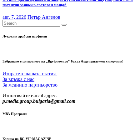
патентни заявки в световен мащаб
авг. 7, 2026
Петър Ангелов
Луксозни арабски парфюми
Забранено е цитирането на „Bgvipnews.eu“ без да бъде приложен хиперлинк!
Изпратете вашата статия
За връзка с нас
За медиино партньорство
Използвайте e-mail адрес:
p.media.group.bulgaria@gmail.com
МВА Програми
Корица на BG VIP MAGAZINE