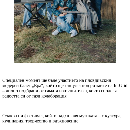
Специален момент ще бъде участието на пловдивския
модерен балет „Ера“, който ще танцува под ритмите на In-Grid
– лично подбрани от самата изпълнителка, която споделя
радостта си от тази колаборация.
Очаква ни фестивал, който надхвърля музиката – с култура,
кулинария, творчество и вдъхновение.