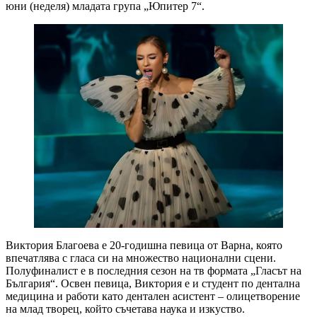
юни (неделя) младата група „Юпитер 7“.
Виктория Благоева е 20-годишна певица от Варна, която
впечатлява с гласа си на множество национални сцени.
Полуфиналист е в последния сезон на тв формата „Гласът на
България“. Освен певица, Виктория е и студент по дентална
медицина и работи като дентален асистент – олицетворение
на млад творец, който съчетава наука и изкуство.