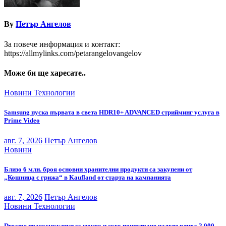
By
Петър Ангелов
За повече информация и контакт:
https://allmylinks.com/petarangelovangelov
Може би ще харесате..
Новини
Технологии
Samsung пуска първата в света HDR10+ ADVANCED стрийминг услуга в
Prime Video
авг. 7, 2026
Петър Ангелов
Новини
Близо 6 млн. броя основни хранителни продукти са закупени от
„Кошница с грижа“ в Kaufland от старта на кампанията
авг. 7, 2026
Петър Ангелов
Новини
Технологии
Dreame прахосмукачки за мокро и сухо почистване надхвърлиха 2 000