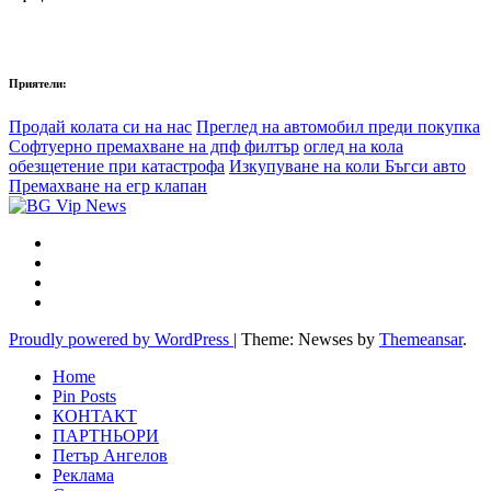
Приятели:
Продай колата си на нас
Преглед на автомобил преди покупка
Софтуерно премахване на дпф филтър
оглед на кола
обезщетение при катастрофа
Изкупуване на коли Бъгси авто
Премахване на егр клапан
Proudly powered by WordPress
|
Theme: Newses by
Themeansar
.
Home
Pin Posts
КОНТАКТ
ПАРТНЬОРИ
Петър Ангелов
Реклама