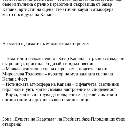
бъде изпълнена с ръчно изработени съкровища от Базар
Капана, артистична сцена, тематични каузи и атмосфера,
която носи духа на Капана.
На място ще имате възможност да откриете:
– Тематични изложители от Базар Капана – с ръчно създадени
съкровища, оригинален дизайн и вдъхновение
– Малка артистична сцена с програма, подготвена от
Мирослава Тодорова – куратор на музикалната сцена на
Капана Фест
– Истинската атмосфера на Капана – с флагчета, светлинни
гирлянди и уют, който създава настроение за споделеност
– Каузи, които си струва да подкрепите – срещи с активни
организации и вдъхновяващи съмишленици
Зона „Душата на Квартала“ на Гребната база Пловдив ще бъде
отворена: