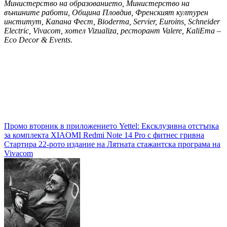
Министерство на образованието, Министерство на
външните работи, Община Пловдив, Френският културен
институт, Капана Фест, Bioderma, Servier, Euroins, Schneider
Electric, Vivacom, хотел Vizualiza, ресторант Valere, KaliEma –
Eco Decor & Events.
Навигация
Промо вторник в приложението Yettel: Ексклузивна отстъпка
за комплекта XIAOMI Redmi Note 14 Pro с фитнес гривна
Стартира 22-рото издание на Лятната стажантска програма на
Vivacom