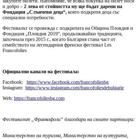
закупите билети. Напомняме, че всяка покупка на билет носи
и добро –
2 лева от стойността му ще бъдат дарени на
Фондация „Слънчеви деца“
,
която подкрепя деца със
специални потребности.
Фестивалът се провежда с подкрепата на Община Пловдив и
Фондация „Пловдив 2019“, продължавайки традицията,
започнала през 2015 г., когато България стана част от
семейството на легендарния френски фестивал Les
Francofolies
О
фициални канали
на фестивала:
Facebook:
https://www.facebook.com/francofoliesbg
Instagram:
https://www.instagram.com/francofoliesdebulgarie
Web:
https://francofoliesbg.com
Фестивалът „Франкофоли“ благодари на своите партньори:
Министерство на туризма, Министерство на културата,