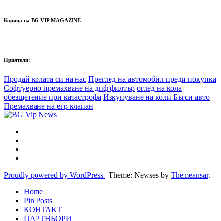
Корица на BG VIP MAGAZINE
Приятели:
Продай колата си на нас
Преглед на автомобил преди покупка
Софтуерно премахване на дпф филтър
оглед на кола
обезщетение при катастрофа
Изкупуване на коли Бъгси авто
Премахване на егр клапан
Proudly powered by WordPress
|
Theme: Newses by
Themeansar
.
Home
Pin Posts
КОНТАКТ
ПАРТНЬОРИ