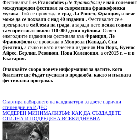
Фестивалът
Les Francofolies
(Ле Франкофоли)
е
най-големият
международен фестивал за съвременна франкофонска
музика
. Той се провежда в
град Ла Рошел, Франция
,
и
вече
може да се похвали с над 40 издания
.
Фестивалът се е
превърнал в
емблема на града
,
а заради него
всяка година
там пристигат около 110 000 души публика
. Освен
ежегодните издания на фестивала във
Франция
,
Ле
Франкофоли
се провежда в
Монреал (Канада), Спа
(Белгия)
,
а също и като изнесени изданияв
Ню Йорк, Буенос
Айрес, Берлин, Реюнион, Нова Каледония
,
а от
2015 г. – и в
България
.
Очаквайте скоро повече информация за датите, кога
билетите ще бъдат пуснати в продажба, както и пълната
фестивална програма
.
Навигация
Стартира набирането на кандидатури за двете парични
стипендии на ИДЕС
МОДЕРЕН МИНИМАЛИЗЪМ: КАК ДА СЪЗДАДЕТЕ
СТИЛНА И ПОДРЕДЕНА ВСЕКИДНЕВНА