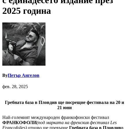
с единадесето издание през
2025 година
By
Петър Ангелов
фев. 28, 2025
Гребната база в Пловдив ще посрещне фестивала на 20 и
21 юни
Най-големият международен франкофонски фестивал
ФРАНКОФОЛИ
(под марката на френския фестивал Les
Francofolies)
отново ще превърне
Гребната база в Пловдив
в