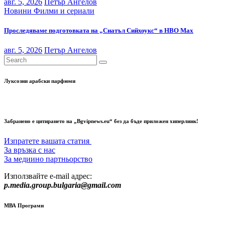
авг. 5, 2026
Петър Ангелов
Новини
Филми и сериали
Проследяваме подготовката на „Сиатъл Сийхоукс“ в HBO Max
авг. 5, 2026
Петър Ангелов
Луксозни арабски парфюми
Забранено е цитирането на „Bgvipnews.eu“ без да бъде приложен хиперлинк!
Изпратете вашата статия
За връзка с нас
За медиино партньорство
Използвайте e-mail адрес:
p.media.group.bulgaria@gmail.com
МВА Програми