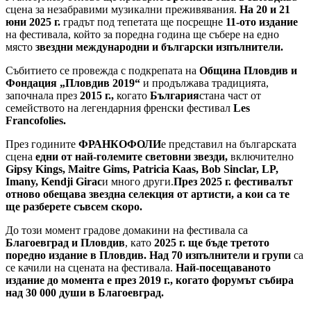
сцена за незабравими музикални преживявания.
На 20 и 21
юни 2025 г.
градът под тепетата ще посрещне
11-ото издание
на фестивала, който за поредна година ще събере на едно
място
звездни международни и български изпълнители
.
Събитието се провежда с подкрепата на
Община Пловдив и
Фондация „Пловдив 2019“
и продължава традицията,
започнала през
2015 г.
,
когато
България
стана част от
семейството на легендарния френски фестивал
Les
Francofolies
.
През годините
ФРАНКОФОЛИ
е представил на българската
сцена
едни от най-големите световни звезди
,
включително
Gipsy Kings, Maitre Gims, Patricia Kaas, Bob Sinclar, LP,
Imany, Kendji Girac
и много други.
През 2025 г. фестивалът
отново обещава звездна селекция от артисти,
а кои са те
ще разберете съвсем скоро.
До този момент градове домакини на фестивала са
Благоевград и Пловдив
, като
2025 г. ще бъде третото
поредно издание в Пловдив
.
Над 70 изпълнители и групи
са
се качили на сцената на фестивала.
Най-посещаваното
издание до момента
е
през 2019 г., когато ф
орумът
съб
и
ра
над 30 000 души в Благоевград
.