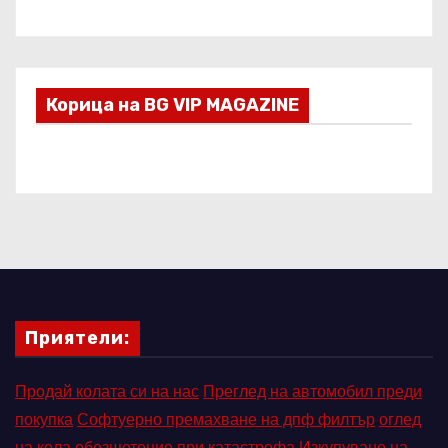
Корица на BG VIP MAGAZINE
Приятели:
Продай колата си на нас
Преглед на автомобил преди
покупка
Софтуерно премахване на дпф филтър
оглед
на кола
обезщетение при катастрофа
Изкупуване на