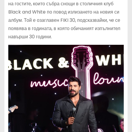
на гостите, които събра снощи в столичния клуб
Black and White по повод излизането на новия си
албум. Той е озаглавен FIKI 30, подсказвайки, че се
появява в годината, в която обичаният изпълнител
навърши 30 години.