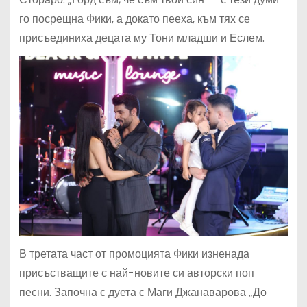
го посрещна Фики, а докато пееха, към тях се
присъединиха децата му Тони младши и Еслем.
В третата част от промоцията Фики изненада
присъстващите с най-новите си авторски поп
песни. Започна с дуета с Маги Джанаварова „До