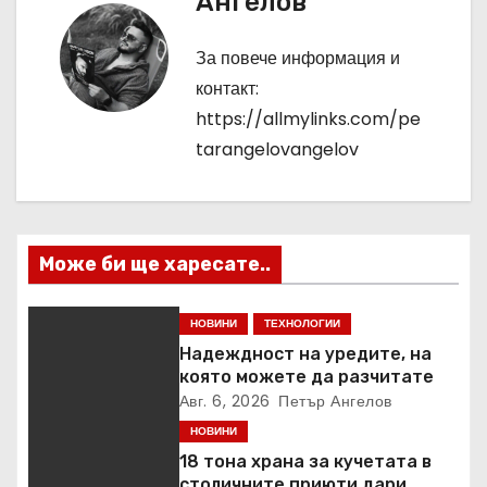
Ангелов
г
За повече информация и
а
контакт:
ц
https://allmylinks.com/pe
tarangelovangelov
и
я
Може би ще харесате..
НОВИНИ
ТЕХНОЛОГИИ
Надеждност на уредите, на
която можете да разчитате
Авг. 6, 2026
Петър Ангелов
НОВИНИ
18 тона храна за кучетата в
столичните приюти дари