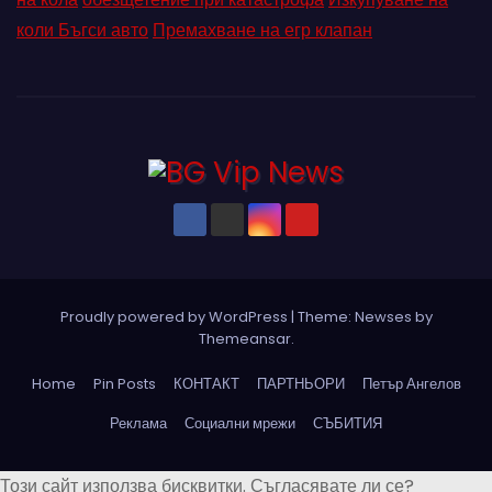
коли Бъгси авто
Премахване на егр клапан
Proudly powered by WordPress
|
Theme: Newses by
Themeansar
.
Home
Pin Posts
КОНТАКТ
ПАРТНЬОРИ
Петър Ангелов
Реклама
Социални мрежи
СЪБИТИЯ
Този сайт използва бисквитки. Съгласявате ли се?