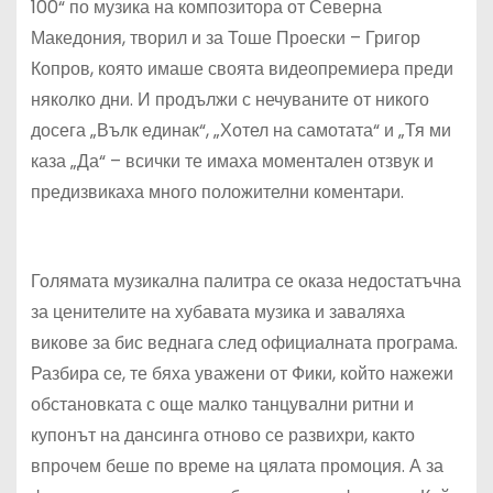
100“ по музика на композитора от Северна
Македония, творил и за Тоше Проески – Григор
Копров, която имаше своята видеопремиера преди
няколко дни. И продължи с нечуваните от никого
досега „Вълк единак“, „Хотел на самотата“ и „Тя ми
каза „Да“ – всички те имаха моментален отзвук и
предизвикаха много положителни коментари.
Голямата музикална палитра се оказа недостатъчна
за ценителите на хубавата музика и заваляха
викове за бис веднага след официалната програма.
Разбира се, те бяха уважени от Фики, който нажежи
обстановката с още малко танцувални ритни и
купонът на дансинга отново се развихри, както
впрочем беше по време на цялата промоция. А за