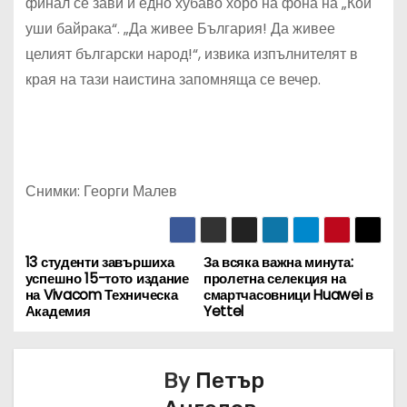
финал се зави и едно хубаво хоро на фона на „Кой
уши байрака“. „Да живее България! Да живее
целият български народ!“, извика изпълнителят в
края на тази наистина запомняща се вечер.
Снимки: Георги Малев
13 студенти завършиха
За всяка важна минута:
Н
успешно 15-тото издание
пролетна селекция на
на Vivacom Техническа
смартчасовници Huawei в
а
Академия
Yettel
в
By
Петър
и