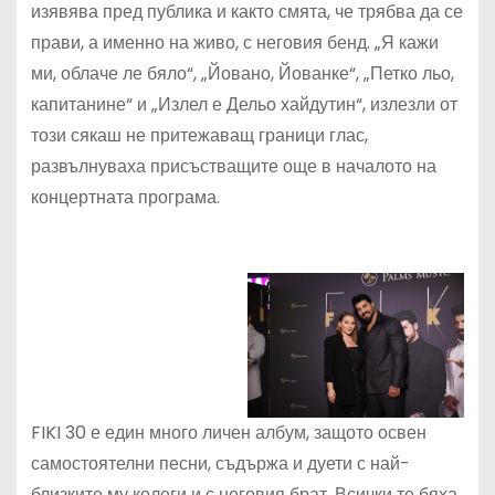
изявява пред публика и както смята, че трябва да се
прави, а именно на живо, с неговия бенд. „Я кажи
ми, облаче ле бяло“, „Йовано, Йованке“, „Петко льо,
капитанине“ и „Излел е Дельо хайдутин“, излезли от
този сякаш не притежаващ граници глас,
развълнуваха присъстващите още в началото на
концертната програма.
FIKI 30 е един много личен албум, защото освен
самостоятелни песни, съдържа и дуети с най-
близките му колеги и с неговия брат. Всички те бяха