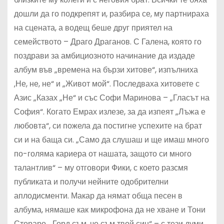
дошли да го подкрепят и, разбира се, му партнираха
на сцената, а водещ беше друг приятел на
семейството – Драго Драганов. С Галена, която го
поздрави за амбициозното начинание да издаде
албум във „времена на бързи хитове“, изпълниха
‚Не, не, не“ и „Живот мой“. Последваха хитовете с
Азис „Казах „Не“ и със Софи Маринова – „Гласът на
София“. Когато Емрах излезе, за да изпеят „Лъжа е
любовта“, си пожела да постигне успехите на брат
си и на баща си. „Само да слушаш и ще имаш много
по-голяма кариера от нашата, защото си много
талантлив“ – му отговори Фики, с което разсмя
публиката и получи нейните одобрителни
аплодисменти. Макар да нямат обща песен в
албума, нямаше как микрофона да не хване и Тони
Стораро. „Горд съм, че съм твой син“ – с тези думи