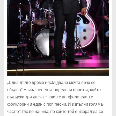
„Една дълго време несбъдвана мечта вече се
сбъдна“ – така певецът определи проекта, който
съдържа три диска – един с попфолк, един с
фолклорни и един с поп песни. И изпълни голяма
част от тях по начина, по който той е избрал да се