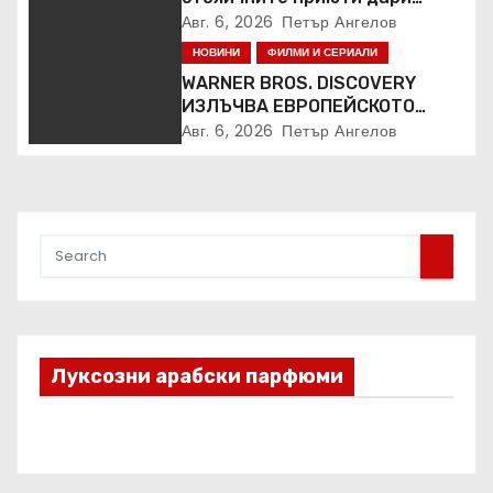
Kaufland за година и половина
Авг. 6, 2026
Петър Ангелов
НОВИНИ
ФИЛМИ И СЕРИАЛИ
WARNER BROS. DISCOVERY
ИЗЛЪЧВА ЕВРОПЕЙСКОТО
ПЪРВЕНСТВО ПО ЛЕКА
Авг. 6, 2026
Петър Ангелов
АТЛЕТИКА ПРЯКО ПО
ЕВРОСПОРТ И В НВО Мах
Луксозни арабски парфюми