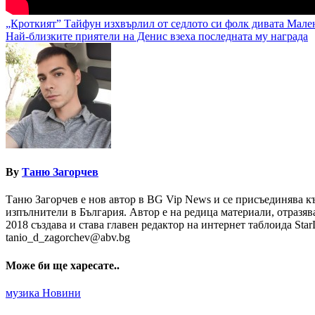
Навигация
„Кроткият” Тайфун изхвърлил от седлото си фолк дивата Мале
Най-близките приятели на Денис взеха последната му награда
By
Таню Загорчев
Таню Загорчев е нов автор в BG Vip News и се присъединява к
изпълнители в България. Автор е на редица материали, отразява
2018 създава и става главен редактор на интернет таблоида St
tanio_d_zagorchev@abv.bg
Може би ще харесате..
музика
Новини