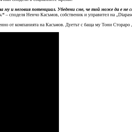
 му и неговия потенциал. Убедени сме, че той може да е не са
у.“
– споделя Ненчо Касъмов, собственик и управител на „Diapaso
енно от компанията на Касъмов. Дуетът с баща му Тони Стораро 