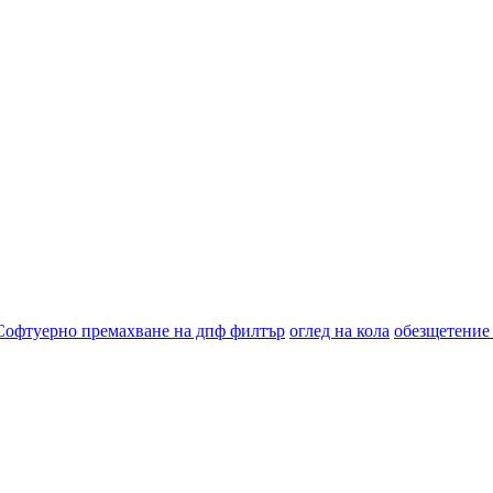
Софтуерно премахване на дпф филтър
оглед на кола
обезщетение