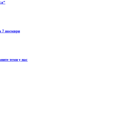
ca“
а 7 ноември
ните теми у нас