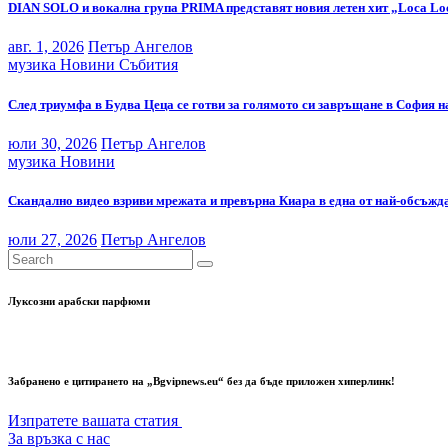
DIAN SOLO и вокална група PRIMA представят новия летен хит „Loca Lo
авг. 1, 2026
Петър Ангелов
музика
Новини
Събития
След триумфа в Будва Цеца се готви за голямото си завръщане в София н
юли 30, 2026
Петър Ангелов
музика
Новини
Скандално видео взриви мрежата и превърна Киара в една от най-обсъжда
юли 27, 2026
Петър Ангелов
Луксозни арабски парфюми
Забранено е цитирането на „Bgvipnews.eu“ без да бъде приложен хиперлинк!
Изпратете вашата статия
За връзка с нас