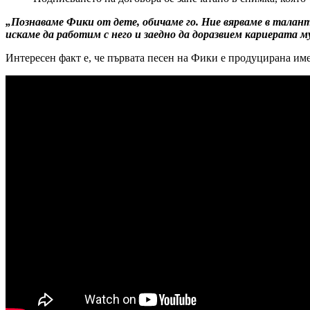
„Познаваме Фики от дете, обичаме го. Ние вярваме в таланта
искаме да работим с него и заедно да доразвием кариерата м
Интересен факт е, че първата песен на Фики е продуцирана им