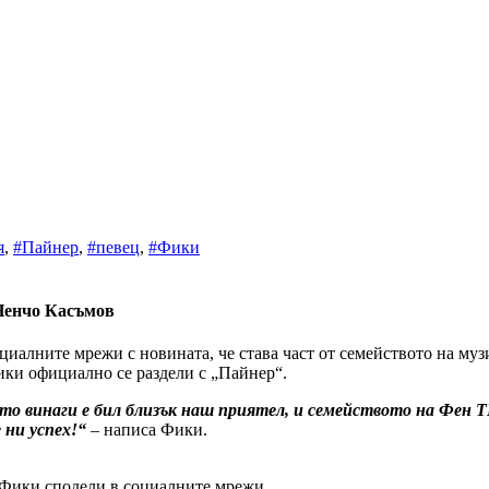
я
,
#Пайнер
,
#певец
,
#Фики
 Ненчо Касъмов
циалните мрежи с новината, че става част от семейството на му
ики официално се раздели с „Пайнер“.
йто винаги е бил близък наш приятел, и семейството на Фен ТВ
 ни успех!“
– написа Фики.
о Фики сподели в социалните мрежи.