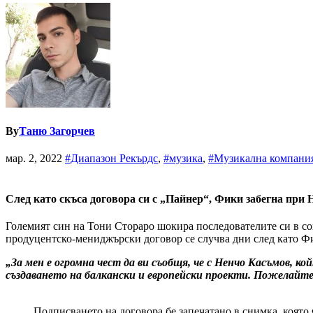
By
Таню Загорчев
мар. 2, 2022
#Диапазон Рекърдс
,
#музика
,
#Музикална компани
След като скъса договора си с „Пайнер“, Фики забегна при
Големият син на Тони Стораро шокира последователите си в со
продуцентско-мениджърски договор се случва дни след като Ф
„За мен е огромна чест да ви съобщя, че с Ненчо Касъмов, ко
създаването на балкански и европейски проекти. Пожелайте
Подписването на договора бе запечатано в снимка, коят