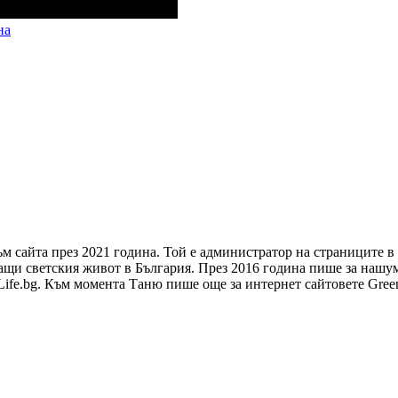
на
ъм сайта през 2021 година. Той е администратор на страниците 
щи светския живот в България. През 2016 година пише за нашумел
arLife.bg. Към момента Таню пише още за интернет сайтовете Gree