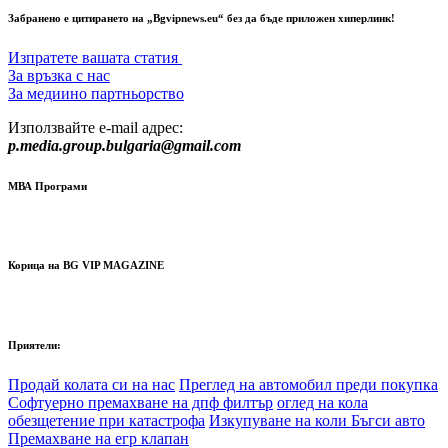
Забранено е цитирането на „Bgvipnews.eu“ без да бъде приложен хиперлинк!
Изпратете вашата статия
За връзка с нас
За медиино партньорство
Използвайте e-mail адрес:
p.media.group.bulgaria@gmail.com
МВА Програми
Корица на BG VIP MAGAZINE
Приятели:
Продай колата си на нас
Преглед на автомобил преди покупка
Софтуерно премахване на дпф филтър
оглед на кола
обезщетение при катастрофа
Изкупуване на коли Бъгси авто
Премахване на егр клапан