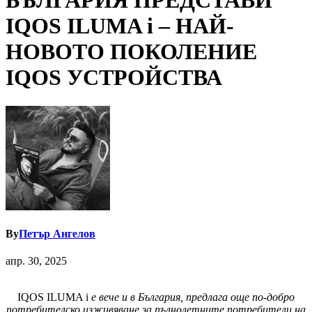
БЪЛГАРИЯ ПРЕДСТАВИ
IQOS ILUMA i – НАЙ-
НОВОТО ПОКОЛЕНИЕ
IQOS УСТРОЙСТВА
By
Петър Ангелов
апр. 30, 2025
IQOS ILUMA i
е вече и в България, предлага още по-добро
потребителско изживяване за пълнолетните потребители на