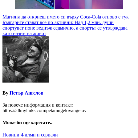
Навигация
Магията да откриеш името си върху Coca-Cola отново е тук
Българите стават все по-активни: Над 1,2 млн. души
спортуват поне веднъж седмично, а спортът се утвърждава
като начин на живот
By
Петър Ангелов
За повече информация и контакт:
https://allmylinks.com/petarangelovangelov
Може би ще харесате..
Новини
Филми и сериали