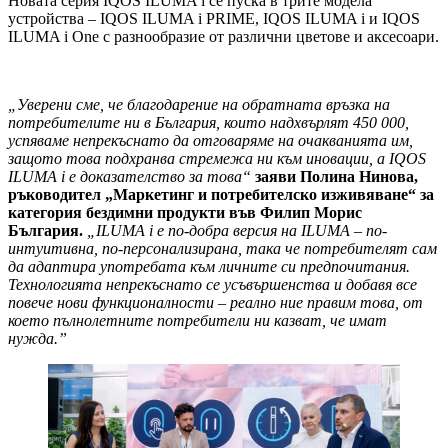
Новата серия IQOS ILUMA i се пуска в трите модела
устройства – IQOS ILUMA i PRIME, IQOS ILUMA i и IQOS
ILUMA i One с разнообразие от различни цветове и аксесоари.
„Уверени сме, че благодарение на обратната връзка на
потребителите ни в България, които надхвърлят 450 000,
успяваме непрекъснато да отговаряме на очакванията им,
защото това подхранва стремежа ни към иновации, а IQOS
ILUMA i е доказателство за това“
заяви Полина Нинова,
ръководител „Маркетинг и потребителско изживяване“ за
категория бездимни продукти във Филип Морис
България.
„ILUMA i е по-добра версия на ILUMA – по-
интуитивна, по-персонализирана, така че потребителят сам
да адаптира употребата към личните си предпочитания.
Технологията непрекъснато се усъвършенства и добавя все
повече нови функционалности – реално ние правим това, от
което пълнолетните потребители ни казват, че имат
нужда.
”