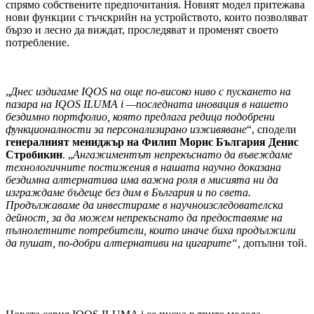
спрямо собствените предпочитания. Новият модел притежава
нови функции с тъчскрийн на устройството, които позволяват
бързо и лесно да виждат, проследяват и променят своето
потребление.
„
Днес издигаме
IQOS
на още по-високо ниво с пускането на
пазара на IQOS
ILUMA
i
—последната иновация в нашето
бездимно портфолио, която предлага редица подобрени
функционалности за персонализирано изживяване
“, сподели
генералният мениджър на Филип Морис България Денис
Стробикин
. „
Ангажиментът непрекъснато да въвеждаме
технологичните постижения в нашата научно доказана
бездимна алтернатива има важна роля в мисията ни да
изграждаме бъдеще без дим в България
и по света.
Продължаваме да инвестираме в научноизследователска
дейност, за да можем непрекъснато да
предоставяме на
пълнолетните потребители, които иначе биха продължили
да пушат, по-добри алтернативи на цигарите“,
допълни той.