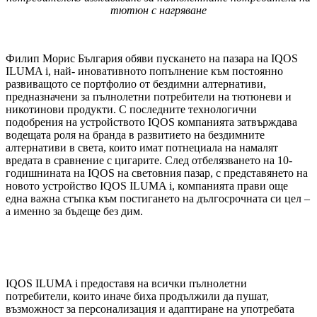
тютюн с нагряване
Филип Морис България обяви пускането на пазара на IQOS
ILUMA i, най- иновативното попълнение към постоянно
развиващото се портфолио от бездимни алтернативи,
предназначени за пълнолетни потребители на тютюневи и
никотинови продукти. С последните технологични
подобрения на устройството IQOS компанията затвърждава
водещата роля на бранда в развитието на бездимните
алтернативи в света, които имат потнециала на намалят
вредата в сравнение с цигарите. След отбелязването на 10-
годишнината на IQOS на световния пазар, с представянето на
новото устройство IQOS ILUMA i, компанията прави още
една важна стъпка към постигането на дългосрочната си цел –
а именно за бъдеще без дим.
IQOS ILUMA i предоставя на всички пълнолетни
потребители, които иначе биха продължили да пушат,
възможност за персонализация и адаптиране на употребата