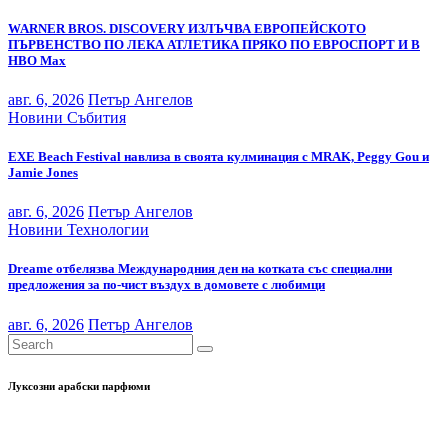
WARNER BROS. DISCOVERY ИЗЛЪЧВА ЕВРОПЕЙСКОТО
ПЪРВЕНСТВО ПО ЛЕКА АТЛЕТИКА ПРЯКО ПО ЕВРОСПОРТ И В
НВО Мах
авг. 6, 2026
Петър Ангелов
Новини
Събития
EXE Beach Festival навлиза в своята кулминация с MRAK, Peggy Gou и
Jamie Jones
авг. 6, 2026
Петър Ангелов
Новини
Технологии
Dreame отбелязва Международния ден на котката със специални
предложения за по-чист въздух в домовете с любимци
авг. 6, 2026
Петър Ангелов
Луксозни арабски парфюми