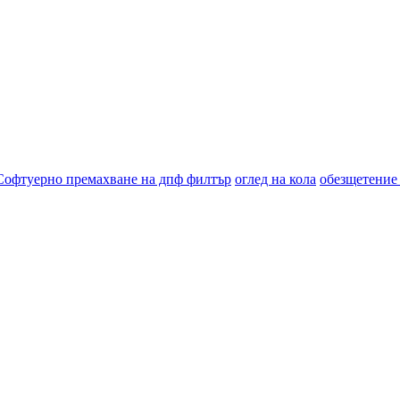
Софтуерно премахване на дпф филтър
оглед на кола
обезщетение