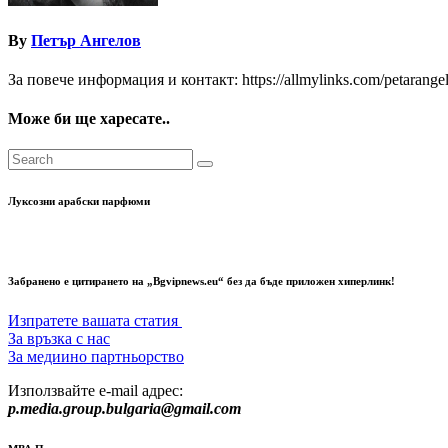
By
Петър Ангелов
За повече информация и контакт: https://allmylinks.com/petarange
Може би ще харесате..
Луксозни арабски парфюми
Забранено е цитирането на „Bgvipnews.eu“ без да бъде приложен хиперлинк!
Изпратете вашата статия
За връзка с нас
За медиино партньорство
Използвайте e-mail адрес:
p.media.group.bulgaria@gmail.com