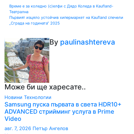
Навигация
Време е за коледно (с)елфи с Дядо Коледа в Kaufland-
Театрална
Първият изцяло устойчив хипермаркет на Kaufland спечели
„Сграда на годината“ 2025
By
paulinashtereva
Може би ще харесате..
Новини
Технологии
Samsung пуска първата в света HDR10+
ADVANCED стрийминг услуга в Prime
Video
авг. 7, 2026
Петър Ангелов