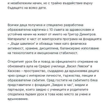
и незабележим начин, но с трайно въздействие върху
бъдещето на всяко дете.
Всички деца получиха и специално разработена
образователна картичка с 10 съвета за здравословен и
устойчив начин на живот от името на Григор Димитров.
Материалът е част от менторската програма на фондацията
– „Бъди шампион“ и обхваща теми като физическа
активност, хранене, дисциплина, балансирано използване
на технологиите и емоционална стабилност.
Откритият урок бе и повод за официалното откриване на
обновената аула на Средно училище „Васил Левски“ в
Хасково – пространство, създадено да вдъхновява децата
чрез срещи с интересни личности, тържества, лекции и
образователни събития. Сред гостите на събитието бяха
представители с фондация „Заедно в час“, медии и
партньори, които заедно с учениците и родителите
споделиха първия урок в това ново място за учене и
вдъхновение.