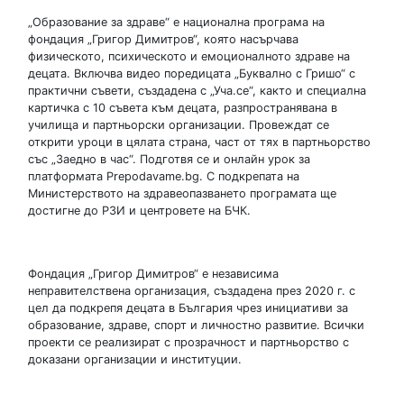
„Образование за здраве“ е национална програма на
фондация „Григор Димитров“, която насърчава
физическото, психическото и емоционалното здраве на
децата. Включва видео поредицата „Буквално с Гришо“ с
практични съвети, създадена с „Уча.се“, както и специална
картичка с 10 съвета към децата, разпространявана в
училища и партньорски организации. Провеждат се
открити уроци в цялата страна, част от тях в партньорство
със „Заедно в час“. Подготвя се и онлайн урок за
платформата Prepodavame.bg. С подкрепата на
Министерството на здравеопазването програмата ще
достигне до РЗИ и центровете на БЧК.
Фондация „Григор Димитров“ е независима
неправителствена организация, създадена през 2020 г. с
цел да подкрепя децата в България чрез инициативи за
образование, здраве, спорт и личностно развитие. Всички
проекти се реализират с прозрачност и партньорство с
доказани организации и институции.