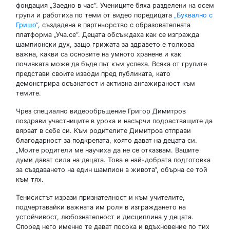
фондация „Заедно в час“. Учениците бяха разделени на осем
групи и работиха по теми от видео поредицата
„Буквално с
Гришо“
, създадена в партньорство с образователната
платформа „Уча.се“. Децата обсъждаха как се изгражда
шампионски дух, защо грижата за здравето е толкова
важна, какви са основите на умното хранене и как
почивката може да бъде път към успеха. Всяка от групите
представи своите изводи пред публиката, като
демонстрира осъзнатост и активна ангажираност към
темите.
Чрез специално видеообръщение Григор Димитров
поздрави участниците в урока и насърчи подрастващите да
вярват в себе си. Към родителите Димитров отправи
благодарност за подкрепата, която дават на децата си.
„Моите родители ме научиха да не се отказвам. Вашите
думи дават сила на децата. Това е най-добрата подготовка
за създаването на един шампион в живота“, обърна се той
към тях.
Тенисистът изрази признателност и към учителите,
подчертавайки важната им роля в изграждането на
устойчивост, любознателност и дисциплина у децата.
Според него именно те дават посока и вдъхновение по тих