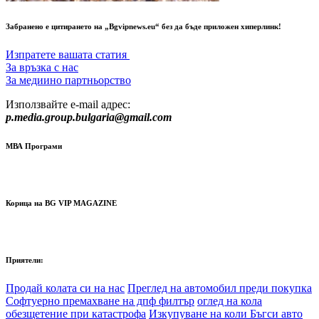
Забранено е цитирането на „Bgvipnews.eu“ без да бъде приложен хиперлинк!
Изпратете вашата статия
За връзка с нас
За медиино партньорство
Използвайте e-mail адрес:
p.media.group.bulgaria@gmail.com
МВА Програми
Корица на BG VIP MAGAZINE
Приятели:
Продай колата си на нас
Преглед на автомобил преди покупка
Софтуерно премахване на дпф филтър
оглед на кола
обезщетение при катастрофа
Изкупуване на коли Бъгси авто