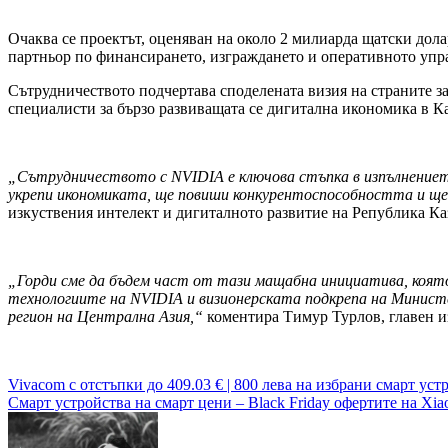
Очаква се проектът, оценяван на около 2 милиарда щатски дола
партньор по финансирането, изграждането и оперативното упр
Сътрудничеството подчертава споделената визия на страните за
специалисти за бързо развиващата се дигитална икономика в К
„Сътрудничеството с
NVIDIA
е ключова стъпка в изпълнение
укрепи икономиката, ще повиши конкурентоспособността и ще 
изкуствения интелект и дигиталното развитие на Република Ка
„Горди сме да бъдем част от тази мащабна инициатива, коят
технологиите на
NVIDIA
и визионерската подкрепа на Министе
регион на Централна Азия,“
коментира Тимур Турлов, главен и
Навигация
Vivacom с отстъпки до 409.03 € | 800 лева на избрани смарт уст
Смарт устройства на смарт цени – Black Friday офертите на Xiao