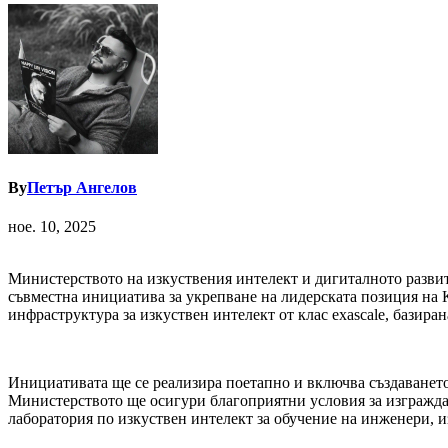
By
Петър Ангелов
ное. 10, 2025
Министерството на изкуствения интелект и дигиталното развити
съвместна инициатива за укрепване на лидерската позиция на 
инфраструктура за изкуствен интелект от клас exascale, базир
Инициативата ще се реализира поетапно и включва създаването 
Министерството ще осигури благоприятни условия за изгражда
лаборатория по изкуствен интелект за обучение на инженери, и