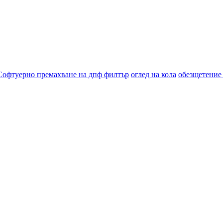
Софтуерно премахване на дпф филтър
оглед на кола
обезщетение