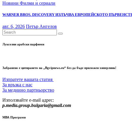
Новини
Филми и сериали
WARNER BROS. DISCOVERY ИЗЛЪЧВА ЕВРОПЕЙСКОТО ПЪРВЕНСТВ
авг. 6, 2026
Петър Ангелов
Луксозни арабски парфюми
Забранено е цитирането на „Bgvipnews.eu“ без да бъде приложен хиперлинк!
Изпратете вашата статия
За връзка с нас
За медиино партньорство
Използвайте e-mail адрес:
p.media.group.bulgaria@gmail.com
МВА Програми