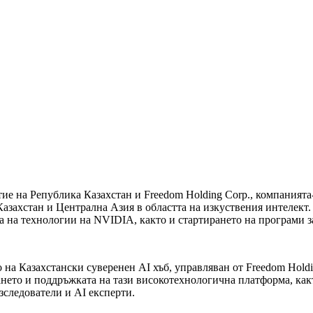
е на Република Казахстан и Freedom Holding Corp., компанията-
Казахстан и Централна Азия в областта на изкуствения интелек
ана на технологии на NVIDIA, както и стартирането на програми з
на Казахстански суверенен AI хъб, управляван от Freedom Holdi
нето и поддръжката на тази високотехнологична платформа, как
зследователи и AI експерти.