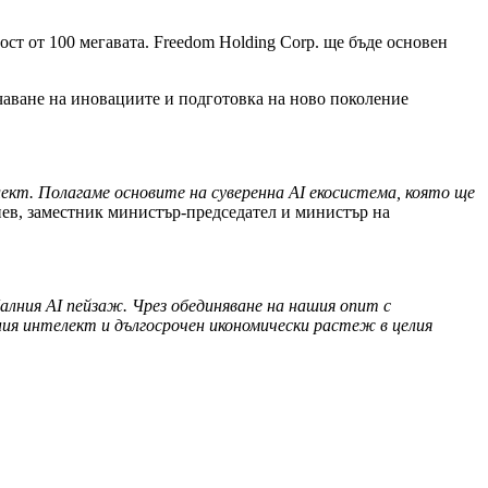
ст от 100 мегавата. Freedom Holding Corp. ще бъде основен
рчаване на иновациите и подготовка на ново поколение
лект. Полагаме основите на суверенна
AI
екосистема, която ще
ев, заместник министър-председател и министър на
балния
AI
пейзаж. Чрез обединяване на нашия опит с
ия интелект и дългосрочен икономически растеж в целия