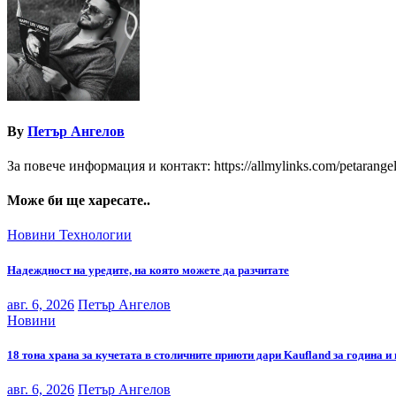
By
Петър Ангелов
За повече информация и контакт: https://allmylinks.com/petarange
Може би ще харесате..
Новини
Технологии
Надеждност на уредите, на която можете да разчитате
авг. 6, 2026
Петър Ангелов
Новини
18 тона храна за кучетата в столичните приюти дари Kaufland за година и
авг. 6, 2026
Петър Ангелов