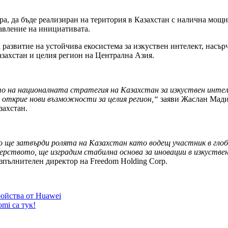
ра, да бъде реализиран на територия в Казахстан с налична мощно
авление на инициативата.
 развитие на устойчива екосистема за изкуствен интелект, насъ
азахстан и целия регион на Централна Азия.
то на националната стратегия на Казахстан за изкуствен инте
открие нови възможности за целия регион,“
заяви Жаслан Мади
захстан.
о ще затвърди ролята на Казахстан като водещ участник в гло
рството, ще изградим стабилна основа за иновации в изкуствен
зпълнителен директор на Freedom Holding Corp.
ройства от Huawei
mi са тук!