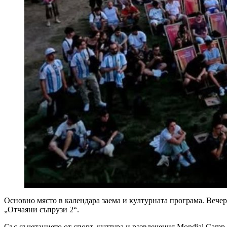
Основно място в календара заема и културната програма. Вечер
„Отчаяни съпрузи 2“.
Със съчетанието от спорт, култура и развлечения Mondial Cam