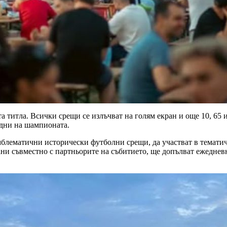
а титла. Всички срещи се излъчват на голям екран и още 10, 65
 дни на шампионата.
мблематични исторически футболни срещи, да участват в тематич
ни съвместно с партньорите на събитието, ще допълват ежедневн