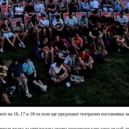
ите на 16, 17 и 18-ти юли ще предложат театрални постановки за 
p продължава да утвърждава своята концепция като едно от най-