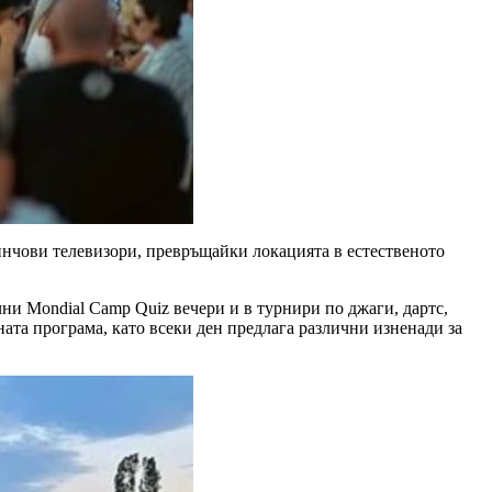
 инчови телевизори, превръщайки локацията в естественото
ни Mondial Camp Quiz вечери и в турнири по джаги, дартс,
ата програма, като всеки ден предлага различни изненади за