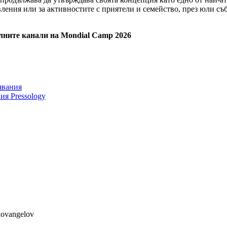
авления или за активностите с приятели и семейство, през юли 
лните канали на
Mondial Camp 2026
явания
ия Pressology
lovangelov