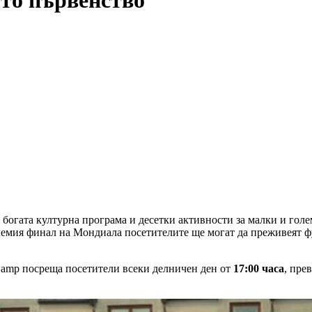
то първенство
 богата културна програма и десетки активности за малки и гол
лемия финал на Мондиала посетителите ще могат да преживеят ф
Camp посреща посетители всеки делничен ден от
17:00 часа
, пре