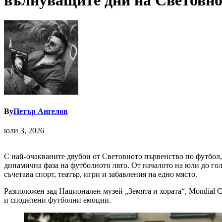
вълнуващите дни на Световно
By
Петър Ангелов
юли 3, 2026
С най-очакваните двубои от Световното първенство по футбол,
динамична фаза на футболното лято. От началото на юли до го
съчетава спорт, театър, игри и забавления на едно място.
Разположен зад Национален музей „Земята и хората“, Mondial 
и споделени футболни емоции.