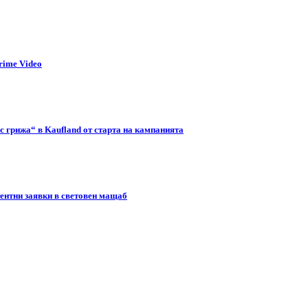
rime Video
с грижа“ в Kaufland от старта на кампанията
тентни заявки в световен мащаб