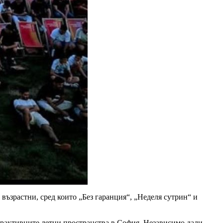
възрастни, сред които „Без гаранция“, „Неделя сутрин“ и
атрактивните летни пространства в София. Независимо дали