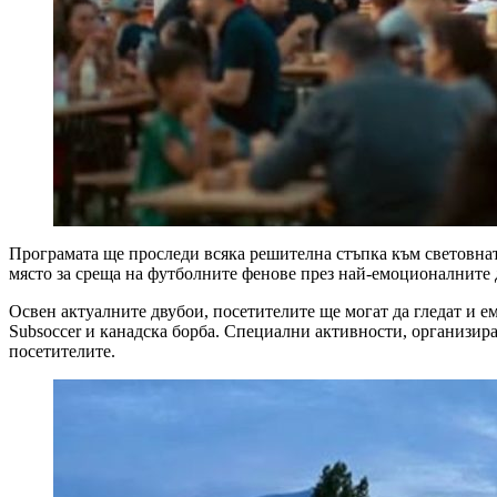
Програмата ще проследи всяка решителна стъпка към световнат
място за среща на футболните фенове през най-емоционалните
Освен актуалните двубои, посетителите ще могат да гледат и е
Subsoccer и канадска борба. Специални активности, организира
посетителите.