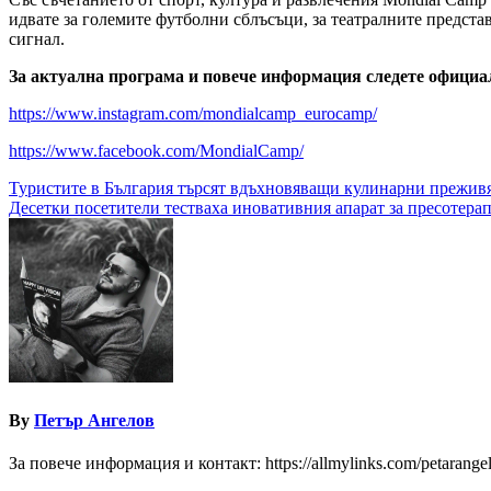
идвате за големите футболни сблъсъци, за театралните предст
сигнал.
За актуална програма и повече информация следете официа
https://www.instagram.com/mondialcamp_eurocamp/
https://www.facebook.com/MondialCamp/
Навигация
Туристите в България търсят вдъхновяващи кулинарни прежив
Десетки посетители тестваха иновативния апарат за пресотерап
By
Петър Ангелов
За повече информация и контакт: https://allmylinks.com/petarange