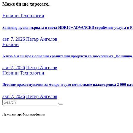
Може би ще харесате..
Новини
Технологии
Samsung пуска първата в света HDR10+ ADVANCED стрийминг услуга в P
авг. 7, 2026
Петър Ангелов
Новини
Близо 6 млн. броя основни хранителни продукти са закупени от „Кошница 
авг. 7, 2026
Петър Ангелов
Новини
Технологии
Dreame прахосмукачки за мокро и сухо почистване надхвърлиха 2 000 па
авг. 7, 2026
Петър Ангелов
Луксозни арабски парфюми