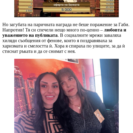
Но загубата на паричната награда не беше поражение за Габи.
Напротив! Тя си спечели нещо много по-ценно –
любовта и
уважението на публиката
. В социалните мрежи заваляха
хиляди съобщения от фенове, които я поздравяваха за
харизмата и смелостта ѝ. Хора я спираха по улиците, за да ѝ
стиснат ръката и да се снимат с нея.