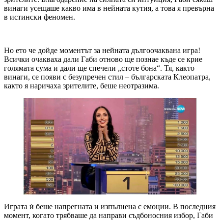
винаги усещаше какво има в нейната кутия, а това я превърна
в истински феномен.
Но ето че дойде моментът за нейната дългоочаквана игра!
Всички очакваха дали Габи отново ще познае къде се крие
голямата сума и дали ще спечели „стоте бона“. Тя, както
винаги, се появи с безупречен стил – българската Клеопатра,
както я наричаха зрителите, беше неотразима.
Играта ѝ беше напрегната и изпълнена с емоции. В последния
момент, когато трябваше да направи съдбоносния избор, Габи