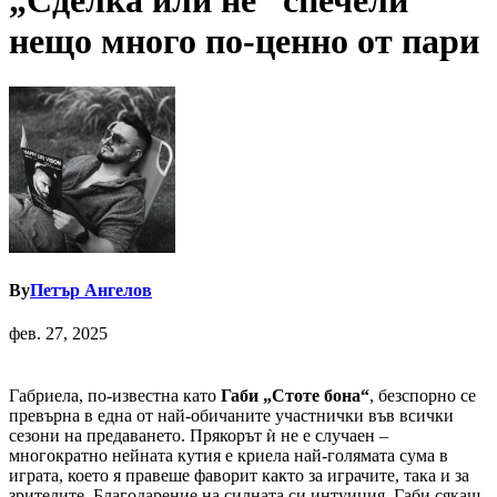
„Сделка или не“ спечели
нещо много по-ценно от пари
By
Петър Ангелов
фев. 27, 2025
Габриела, по-известна като
Габи „Стоте бона“
, безспорно се
превърна в една от най-обичаните участнички във всички
сезони на предаването. Прякорът ѝ не е случаен –
многократно нейната кутия е криела най-голямата сума в
играта, което я правеше фаворит както за играчите, така и за
зрителите. Благодарение на силната си интуиция, Габи сякаш