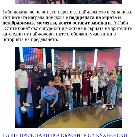
Габи доказа, че не винаги парите са най-важното в една игра.
Истинската награда понякога е
подкрепата на хората и
незабравимите моменти, които остават завинаги
. А Габи
„Стоте бона“ със сигурност ще остане в сърцата на зрителите
като един от най-колоритните и обичани участници в
историята на предаването.
Навигация
LG ЩЕ ПРЕДСТАВИ ПОДОБРЕНИТЕ СИ КУХНЕНСКИ