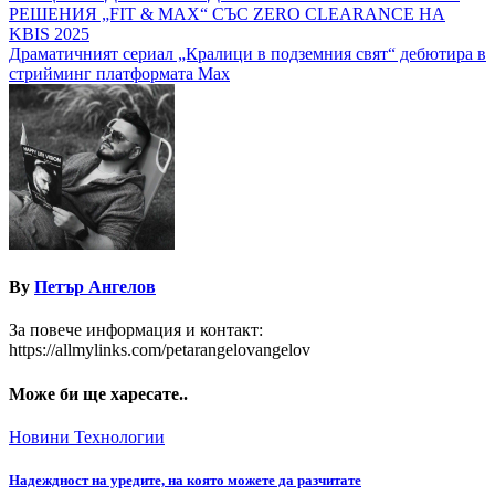
РЕШЕНИЯ „FIT & MAX“ СЪС ZERO CLEARANCE НА
KBIS 2025
Драматичният сериал „Кралици в подземния свят“ дебютира в
стрийминг платформата Max
By
Петър Ангелов
За повече информация и контакт:
https://allmylinks.com/petarangelovangelov
Може би ще харесате..
Новини
Технологии
Надеждност на уредите, на която можете да разчитате