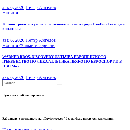
авг. 6, 2026
Петър Ангелов
Новини
18 тона храна за кучетата в столичните приюти дари Kaufland за година
и половина
авг. 6, 2026
Петър Ангелов
Новини
Филми и сериали
WARNER BROS. DISCOVERY ИЗЛЪЧВА ЕВРОПЕЙСКОТО
ПЪРВЕНСТВО ПО ЛЕКА АТЛЕТИКА ПРЯКО ПО ЕВРОСПОРТ И В
НВО Мах
авг. 6, 2026
Петър Ангелов
Луксозни арабски парфюми
Забранено е цитирането на „Bgvipnews.eu“ без да бъде приложен хиперлинк!
Изпратете вашата статия