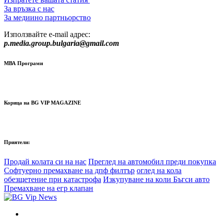
За връзка с нас
За медиино партньорство
Използвайте e-mail адрес:
p.media.group.bulgaria@gmail.com
МВА Програми
Корица на BG VIP MAGAZINE
Приятели:
Продай колата си на нас
Преглед на автомобил преди покупка
Софтуерно премахване на дпф филтър
оглед на кола
обезщетение при катастрофа
Изкупуване на коли Бъгси авто
Премахване на егр клапан