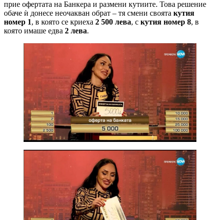
прие офертата на Банкера и размени кутиите. Това решение
обаче ѝ донесе неочакван обрат – тя смени своята
кутия
номер 1
, в която се криеха
2 500 лева
, с
кутия номер 8
, в
която имаше едва
2 лева
.