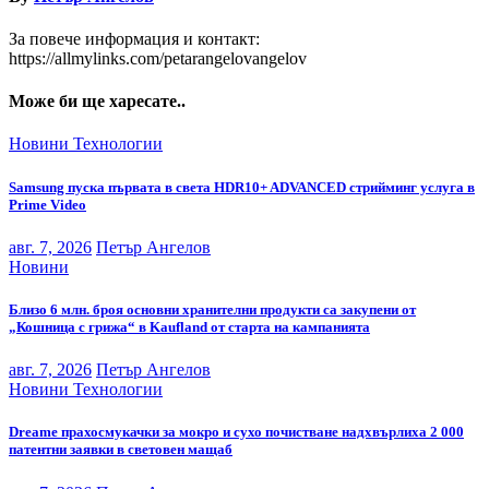
За повече информация и контакт:
https://allmylinks.com/petarangelovangelov
Може би ще харесате..
Новини
Технологии
Samsung пуска първата в света HDR10+ ADVANCED стрийминг услуга в
Prime Video
авг. 7, 2026
Петър Ангелов
Новини
Близо 6 млн. броя основни хранителни продукти са закупени от
„Кошница с грижа“ в Kaufland от старта на кампанията
авг. 7, 2026
Петър Ангелов
Новини
Технологии
Dreame прахосмукачки за мокро и сухо почистване надхвърлиха 2 000
патентни заявки в световен мащаб