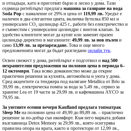
и отпадъци, като я приготвят бързо и лесно у дома. Тази
седмица ритейлърът предлага
машина за газиране на вода
Soda Pop
с намаление от 29% и цена от
119,99 лв.
Уредът е
наличен в два елегантни цвята, включва бутилка 850 мл и
универсален CO₂ цилиндър 425 г., работи без електричество и
е съвместим с универсални цилиндри с винтов клапан. За
удобство клиентите могат да купят или заменят празен
цилиндър директно в магазините:
49,99 лв. за нов пълен
и
само
13,99 лв. за презареждане.
Това и още много
предложенията могат да бъдат разгледани
онлайн тук
.
Освен свежест у дома, ритейлърът е подготвил и
над 500
нехранителни предложения на половин цена в периода 6–
12 октомври
. Така всяко домакинство може да открие
практични решения за кухнята, автомобила и уюта у дома.
Сред акцентите са тенджера под налягане Metallica от Brio за
39,99 лв., електрическа помпа за вода за 5,49 лв., сервиз за
хранене Lea от 19 части за 29,99 лв. и кафемашина AYCO за
79,95 лв.
За уютните есенни вечери Kaufland предлага топматрак
Sleep Me
на половин цена от 49,99 до 89,89 лв. – практично
решение за по-добър сън икомфорт. Към него марката добавя
възглавница Detox Memory за 29,99 лв., която осигурява
правилна опора на врата, както и протектори от 12,99 лв.,