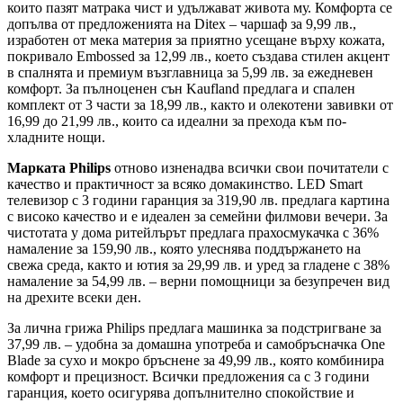
които пазят матрака чист и удължават живота му. Комфорта се
допълва от предложенията на Ditex – чаршаф за 9,99 лв.,
изработен от мека материя за приятно усещане върху кожата,
покривало Embossed за 12,99 лв., което създава стилен акцент
в спалнята и премиум възглавница за 5,99 лв. за ежедневен
комфорт. За пълноценен сън Kaufland предлага и спален
комплект от 3 части за 18,99 лв., както и олекотени завивки от
16,99 до 21,99 лв., които са идеални за прехода към по-
хладните нощи.
Марката Philips
отново изненадва всички свои почитатели с
качество и практичност за всяко домакинство. LED Smart
телевизор с 3 години гаранция за 319,90 лв. предлага картина
с високо качество и е идеален за семейни филмови вечери. За
чистотата у дома ритейлърът предлага прахосмукачка с 36%
намаление за 159,90 лв., която улеснява поддържането на
свежа среда, както и ютия за 29,99 лв. и уред за гладене с 38%
намаление за 54,99 лв. – верни помощници за безупречен вид
на дрехите всеки ден.
За лична грижа Philips предлага машинка за подстригване за
37,99 лв. – удобна за домашна употреба и самобръсначка One
Blade за сухо и мокро бръснене за 49,99 лв., която комбинира
комфорт и прецизност. Всички предложения са с 3 години
гаранция, което осигурява допълнително спокойствие и