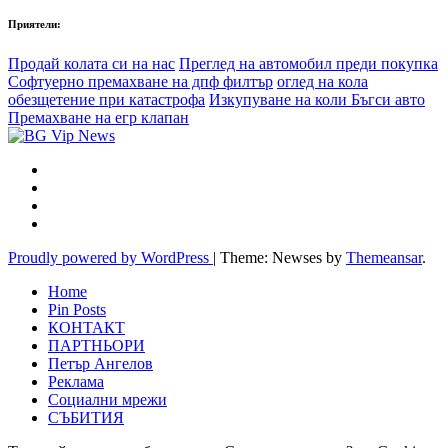
Приятели:
Продай колата си на нас
Преглед на автомобил преди покупка
Софтуерно премахване на дпф филтър
оглед на кола
обезщетение при катастрофа
Изкупуване на коли Бъгси авто
Премахване на егр клапан
Proudly powered by WordPress
|
Theme: Newses by
Themeansar
.
Home
Pin Posts
КОНТАКТ
ПАРТНЬОРИ
Петър Ангелов
Реклама
Социални мрежи
СЪБИТИЯ