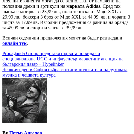
Лоялните клиенти могат да се възползват от намалени на
половина дрехи и артикули на
марката
Adidas
. Сред тях
шапка с козирка за 23,99 лв., поло тениска от M до XXL за
29,99 лв., боксери 3 броя от M до XXL за 44,99 лв. и чорапи 3
чифта за 17,99 лв. Изгодни предложения са раница на бранда
за 45,99 лв. и спортна чанта за 39,99 лв.
Всички седмични предложения могат да бъдат разгледани
онлайн тук
.
Навигация
Propaganda Group представя първата по вида си
специализирана UGC и инфлуенсър маркетинг агенция на
българския пазар – Hypelinker
Чешкият ден в София събра стотици почитатели на духовата
музика и чешката култура
By
Петър Ангелов