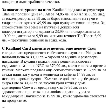
доверие в дълготрайното качество.
За повече сигурност на пътя
Kaufland предлага акумулатори
Titan на половин цена (45 Ah за 74,95 лв. и 60 Ah за 85,95 лв.),
автокомпресор за 22,99 лв. за бързо напомпване на гуми и
хидравличен крик за 49,99 лв. при нужда от смяна на гума. За
спокойствие по време на пътуване допринасят
видеорегистратор в огледало за 23,99 лв., пожарогасител за
19,99 лв., аптечка за 9,99 лв. и зимна течност Tip Top за 6,99
лв. – практични решения за всяка кола.
С Kaufland Card клиентите печелят още повече
. Сред
специалните предложения са безжични слушалки Philips на
половин цена за 39,99 лв. – удобни за музика и разговори
навсякъде. В кухнята практичните решения включват
съдомиялна машина NEO за 379,90 лв., която спестява време и
усилия. Марката предлага още сокоизстисквачка за 37,99 лв. за
свежи напитки у дома и мелничка за кафе за 14,99 лв. за
истински аромат сутрин. Към тях се добавят още бездимна
скара Elite за 39,99 лв. за вкусни грил ястия у дома,
фритюрник Crown с горещ въздух за 59,95 лв. за по-
здравословно приготвяне на любими храни и уред за
вакуумиране Bravissimo за 19,99 лв., който удължава свежестта
на продуктите.