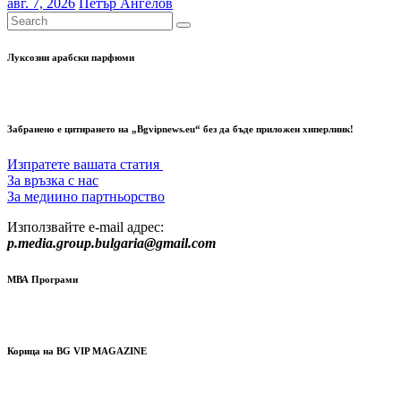
авг. 7, 2026
Петър Ангелов
Луксозни арабски парфюми
Забранено е цитирането на „Bgvipnews.eu“ без да бъде приложен хиперлинк!
Изпратете вашата статия
За връзка с нас
За медиино партньорство
Използвайте e-mail адрес:
p.media.group.bulgaria@gmail.com
МВА Програми
Корица на BG VIP MAGAZINE