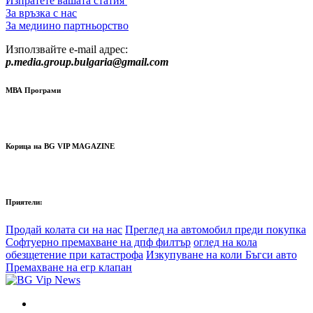
Изпратете вашата статия
За връзка с нас
За медиино партньорство
Използвайте e-mail адрес:
p.media.group.bulgaria@gmail.com
МВА Програми
Корица на BG VIP MAGAZINE
Приятели:
Продай колата си на нас
Преглед на автомобил преди покупка
Софтуерно премахване на дпф филтър
оглед на кола
обезщетение при катастрофа
Изкупуване на коли Бъгси авто
Премахване на егр клапан