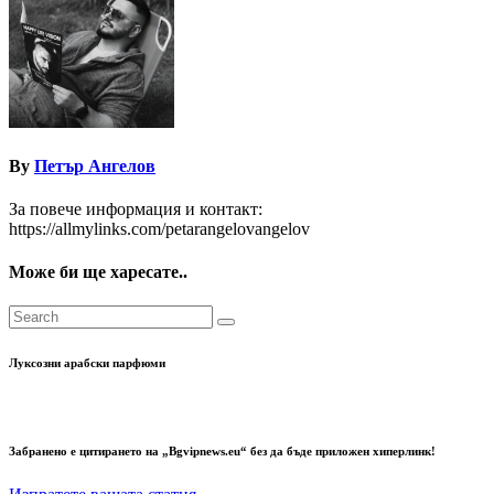
By
Петър Ангелов
За повече информация и контакт:
https://allmylinks.com/petarangelovangelov
Може би ще харесате..
Луксозни арабски парфюми
Забранено е цитирането на „Bgvipnews.eu“ без да бъде приложен хиперлинк!