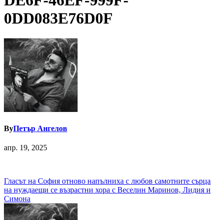
DE6F-46EF-999F-
0DD083E76D0F
By
Петър Ангелов
апр. 19, 2025
Навигация
Гласът на София отново напълниха с любов самотните сърца
на нуждаещи се възрастни хора с Веселин Маринов, Лидия и
Симона