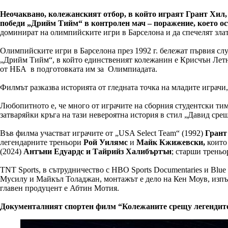
Неочаквано, колежанският отбор, в който играят Грант Хил
победи „Дрийм Тийм“ в контролен мач – поражение, което ос
доминират на олимпийските игри в Барселона и да спечелят зла
Олимпийските игри в Барселона през 1992 г. бележат първия слу
„Дрийм Тийм“, в който единственият колежанин е Крисчън Летнъ
от НБА в подготовката им за Олимпиадата.
Филмът разказва историята от гледната точка на младите играч
Любопитното е, че много от играчите на сборния студентски тим
затваряйки кръга на тази невероятна история в стил „Давид срещ
Във филма участват играчите от „USA Select Team“ (1992)
Грант
легендарните треньори
Рой
Уилямс
и
Майк Кжижевски,
които
(2024)
Антъни Едуардс и Тайрийз Халибъртън
; старши трень
TNT Sports, в сътрудничество с HBO Sports Documentaries и Blu
Мусилу и Майкъл Толаджан, монтажът е дело на Кен Моув, изпъ
главен продуцент е Абтин Мотия.
Документалният спортен филм “Колежаните срещу легендите: