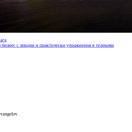
нага
 бизнес с лекции и практически упражнения в телекома
ovangelov