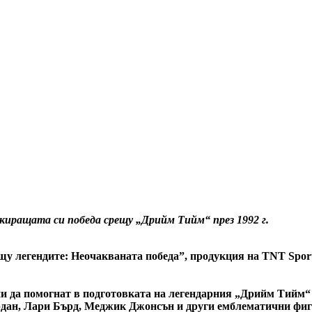
окиращата си победа срещу „Дрийм Тийм“ през 1992 г.
 легендите: Неочакваната победа”, продукция на TNT Sport
ани да помогнат в подготовката на легендарния „Дрийм Тийм“
рдан, Лари Бърд, Меджик Джонсън и други емблематични фиг