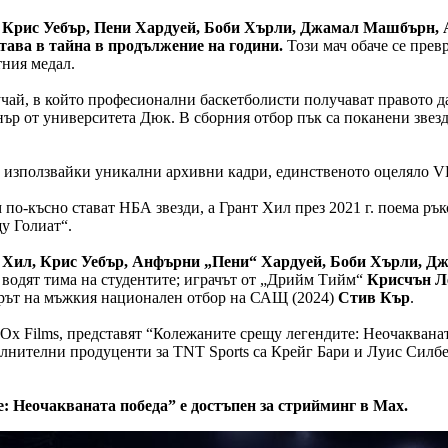
, Крис Уебър, Пени Хардуей, Боби Хърли, Джамал Машбърн, 
тава в тайна в продължение на години.
Този мач обаче се пре
тния медал.
чай, в който професионални баскетболисти получават правото да 
р от университета Дюк. В сборния отбор пък са поканени звезд
и, използвайки уникални архивни кадри, единственото оцеляло V
 по-късно стават НБА звезди, а Грант Хил през 2021 г. поема р
у Голиат“.
 Хил, Крис Уебър, Анфърни „Пени“ Хардуей, Боби Хърли, 
 водят тима на студентите; играчът от „Дрийм Тийм“
Крисчън Л
орът на мъжкия национален отбор на САЩ (2024)
Стив Кър
.
e Ox Films, представят “Колежаните срещу легендите: Неочакван
лнителни продуценти за TNT Sports са Крейг Бари и Луис Силбе
 Неочакваната победа” е достъпен за стрийминг в Max.