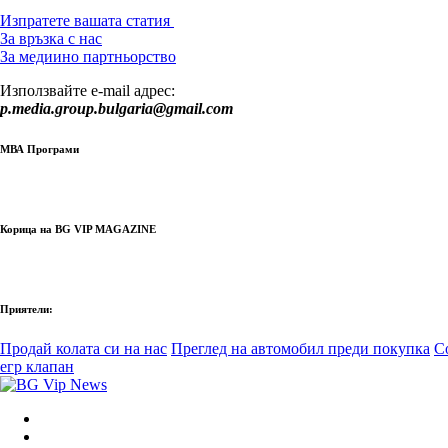
Изпратете вашата статия
За връзка с нас
За медиино партньорство
Използвайте e-mail адрес:
p.media.group.bulgaria@gmail.com
МВА Програми
Корица на BG VIP MAGAZINE
Приятели:
Продай колата си на нас
Преглед на автомобил преди покупка
С
егр клапан