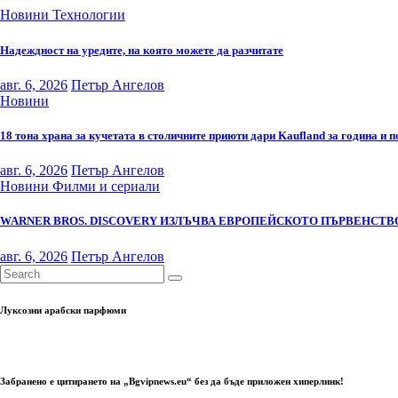
Новини
Технологии
Надеждност на уредите, на която можете да разчитате
авг. 6, 2026
Петър Ангелов
Новини
18 тона храна за кучетата в столичните приюти дари Kaufland за година и 
авг. 6, 2026
Петър Ангелов
Новини
Филми и сериали
WARNER BROS. DISCOVERY ИЗЛЪЧВА ЕВРОПЕЙСКОТО ПЪРВЕНСТВО
авг. 6, 2026
Петър Ангелов
Луксозни арабски парфюми
Забранено е цитирането на „Bgvipnews.eu“ без да бъде приложен хиперлинк!