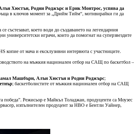
Алън Хюстън, Родни Роджърс и Ерик Монтрос, успява да
връща в ключов момент за „Дрийм Тийм“, мотивирайки ги да
се състезават, което води до създаването на легендарния
ни университетски играчи, които да помогнат на суперзвездите
HS копие от мача и ексклузивни интервюта с участниците.
ъководството на мъжкия национален отбор на САЩ по баскетбол –
Джамал Машбърн, Алън Хюстън и Родни Роджърс
;
етнър
; баскетболистите от мъжкия национален отбор на САЩ
ата победа”. Режисьор е Майкъл Толаджан, продуценти са Моузес
рвасер, изпълнителен продуцент за HBO е Бентли Уайнер,