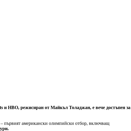
s и HBO, режисиран от Майкъл Толаджан, е вече достъпен за
– първият американски олимпийски отбор, включващ
ури.