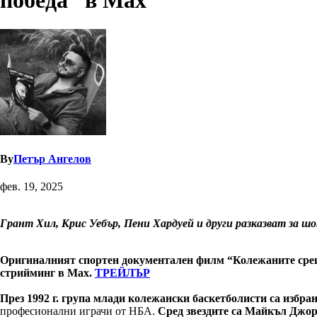
победа” в Max
By
Петър Ангелов
фев. 19, 2025
Грант Хил, Крис Уебър, Пени Хардуей и други разказват за ш
Оригиналният спортен документален филм “Колежаните срещу
стрийминг в Max.
ТРЕЙЛЪР
През 1992 г. група млади колежански баскетболисти са избр
професионални играчи от НБА.
Сред звездите са Майкъл Джо