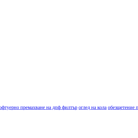
офтуерно премахване на дпф филтър
оглед на кола
обезщетение 