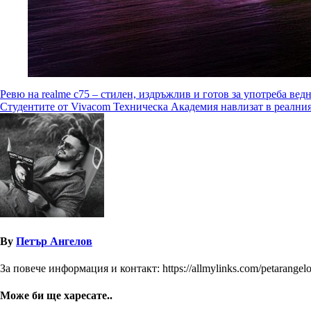
Навигация
Ревю на realme c75 – стилен, издръжлив и готов за употреба вед
Студентите от Vivacom Техническа Академия навлизат в реалния
By
Петър Ангелов
За повече информация и контакт: https://allmylinks.com/petarangel
Може би ще харесате..