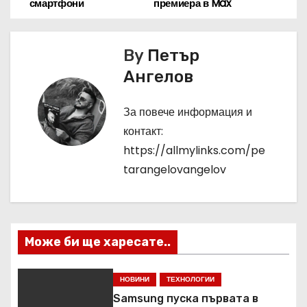
а
смартфони
премиера в Max
в
By
Петър
и
Ангелов
г
За повече информация и
а
контакт:
ц
https://allmylinks.com/pe
tarangelovangelov
и
я
Може би ще харесате..
НОВИНИ
ТЕХНОЛОГИИ
Samsung пуска първата в