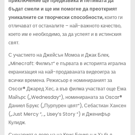
приключение ще предизвика и петимата да
бъдат смели и ще им помогне да преоткрият
уникалните си творчески способности,
които ги
отличават от останалите – най-важното качество,
което им е необходимо, за да успеят и в истинския
свят.
С участието на Джейсън Момоа и Джак Блек,
„Minecraft: Филмът“ е първата в историята игрална
екранизация на най-продаваната видеоигра за
всички времена. Режисьор е номинираният за
Oscar® Джаред Хес, а във филма участват още Ема
Майърс („Wednesday“), номинираната за Oscar®
Даниел Брукс („Пурпурен цвят“), Себастиан Хансен
(„Just Mercy “, „ Lisey’s Story “) и Дженифър
Кулидж.
Сценарият е дело на на Крис Боумън и Хъбъл