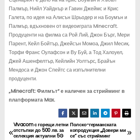
Палмър, Нийл Уайднър и Гавин Джеймс и Крис
Галета, по идея на Алисън Шрьодер и на Боумън и
Палмър, вдъхновен от видеоиграта Minecraft.
Продуценти на филма са Рой Лий, Джон Бърг, Мери
Парент, Кейл Бойтър, Джейсън Момоа, Джил Месик,
Торфи Франс Оулафсон и Ву Буй, а Тод Халоуел,
Джей Ашенфелтър, Кейлийн Уолтърс, Брайън
Мендоса и Джон Спейтс са изпълнителни
продуценти.
„Minecraft: Филмът“ е наличен за стрийминг в
платформата Max.
Vivacom с горещи летни
Полско-германската
Н
отстъпки до 500 лв. за
копродукция „Довери ми
селекция актуални 5G
се“ със стрийминг