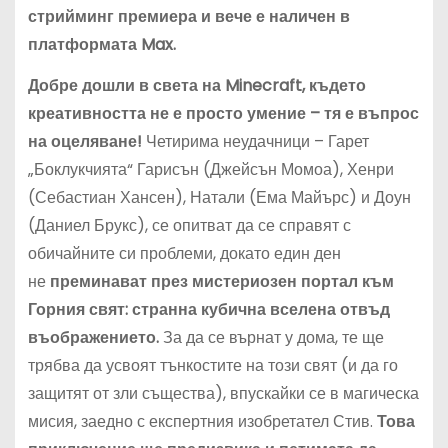
стрийминг премиера и вече е наличен в
платформата Max.
Добре дошли в света на Minecraft, където
креативността не е просто умение – тя е въпрос
на оцеляване!
Четирима неудачници – Гарет
„Боклукчията“ Гарисън (Джейсън Момоа), Хенри
(Себастиан Хансен), Натали (Ема Майърс) и Доун
(Даниел Брукс), се опитват да се справят с
обичайните си проблеми, докато един ден
не
преминават през мистериозен портал към
Горния свят: странна кубична вселена отвъд
въображението.
За да се върнат у дома, те ще
трябва да усвоят тънкостите на този свят (и да го
защитят от зли същества), впускайки се в магическа
мисия, заедно с експертния изобретател Стив.
Това