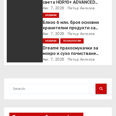
света HDR10+ ADVANCED
стрийминг услуга в Prime
Авг. 7, 2026
Петър Ангелов
Video
НОВИНИ
Близо 6 млн. броя основни
хранителни продукти са
закупени от „Кошница с
Авг. 7, 2026
Петър Ангелов
грижа“ в Kaufland от старта на
НОВИНИ
ТЕХНОЛОГИИ
кампанията
Dreame прахосмукачки за
мокро и сухо почистване
надхвърлиха 2 000 патентни
Авг. 7, 2026
Петър Ангелов
заявки в световен мащаб