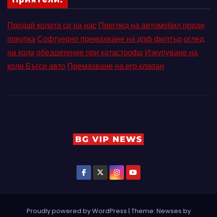
Продай колата си на нас
Преглед на автомобил преди
покупка
Софтуерно премахване на дпф филтър
оглед
на кола
обезщетение при катастрофа
Изкупуване на
коли Бъгси авто
Премахване на егр клапан
Proudly powered by WordPress
|
Theme: Newses by