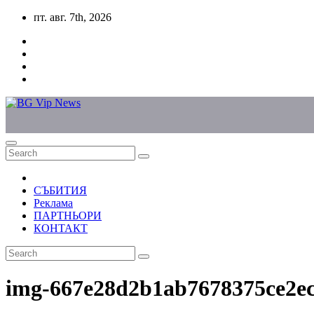
Skip
пт. авг. 7th, 2026
to
content
СЪБИТИЯ
Реклама
ПАРТНЬОРИ
КОНТАКТ
img-667e28d2b1ab7678375ce2e