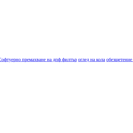
Софтуерно премахване на дпф филтър
оглед на кола
обезщетение