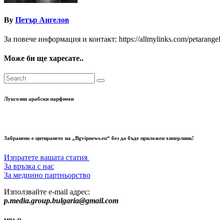
By
Петър Ангелов
За повече информация и контакт: https://allmylinks.com/petarange
Може би ще харесате..
Луксозни арабски парфюми
Забранено е цитирането на „Bgvipnews.eu“ без да бъде приложен хиперлинк!
Изпратете вашата статия
За връзка с нас
За медиино партньорство
Използвайте e-mail адрес:
p.media.group.bulgaria@gmail.com