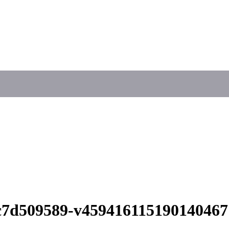
c7d509589-v459416115190140467