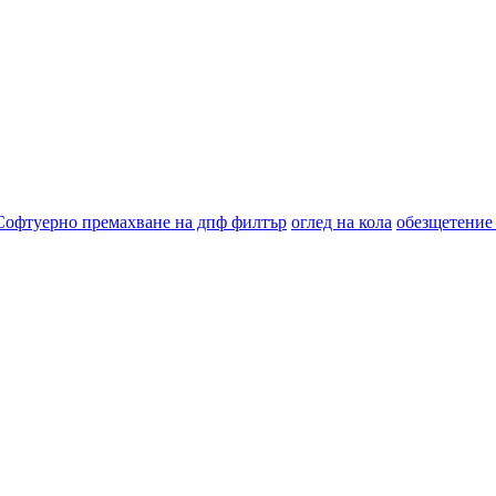
Софтуерно премахване на дпф филтър
оглед на кола
обезщетение