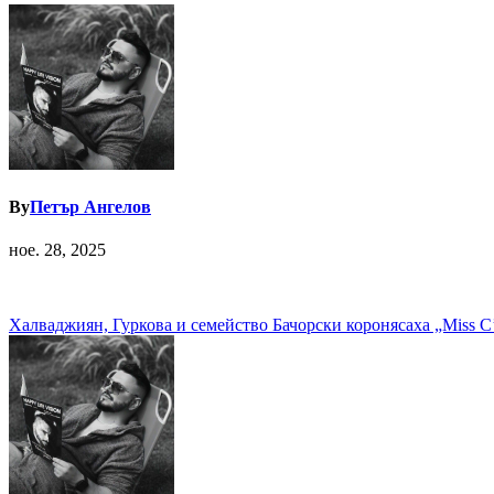
By
Петър Ангелов
ное. 28, 2025
Навигация
Халваджиян, Гуркова и семейство Бачорски коронясаха „Miss C