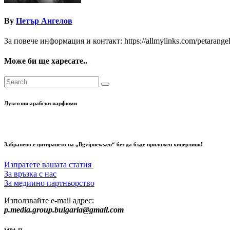
By
Петър Ангелов
За повече информация и контакт: https://allmylinks.com/petarange
Може би ще харесате..
Луксозни арабски парфюми
Забранено е цитирането на „Bgvipnews.eu“ без да бъде приложен хиперлинк!
Изпратете вашата статия
За връзка с нас
За медиино партньорство
Използвайте e-mail адрес:
p.media.group.bulgaria@gmail.com