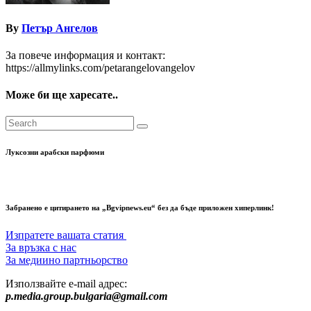
By
Петър Ангелов
За повече информация и контакт:
https://allmylinks.com/petarangelovangelov
Може би ще харесате..
Луксозни арабски парфюми
Забранено е цитирането на „Bgvipnews.eu“ без да бъде приложен хиперлинк!
Изпратете вашата статия
За връзка с нас
За медиино партньорство
Използвайте e-mail адрес:
p.media.group.bulgaria@gmail.com