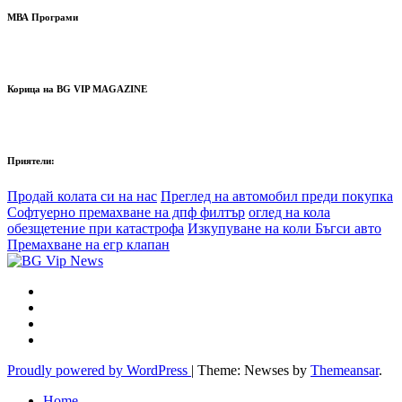
МВА Програми
Корица на BG VIP MAGAZINE
Приятели:
Продай колата си на нас
Преглед на автомобил преди покупка
Софтуерно премахване на дпф филтър
оглед на кола
обезщетение при катастрофа
Изкупуване на коли Бъгси авто
Премахване на егр клапан
Proudly powered by WordPress
|
Theme: Newses by
Themeansar
.
Home