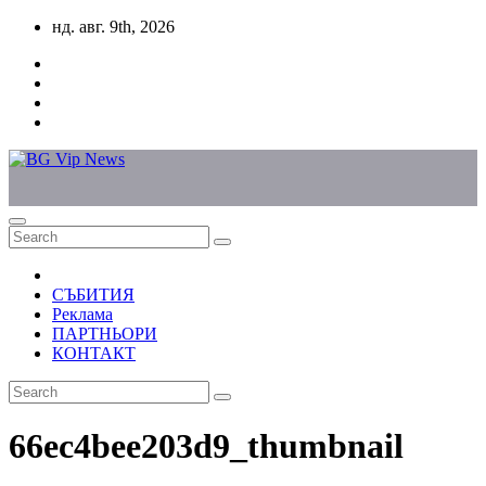
Skip
нд. авг. 9th, 2026
to
content
СЪБИТИЯ
Реклама
ПАРТНЬОРИ
КОНТАКТ
66ec4bee203d9_thumbnail