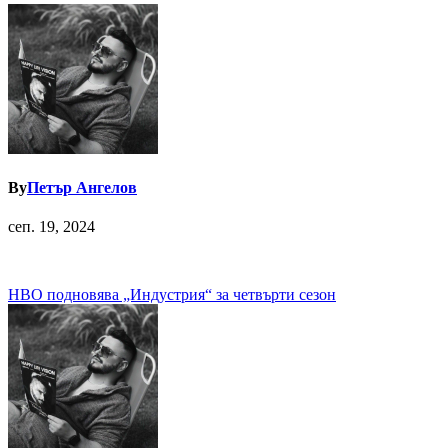
By
Петър Ангелов
сеп. 19, 2024
Навигация
HBO подновява „Индустрия“ за четвърти сезон