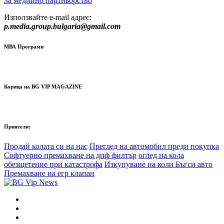
За медиино партньорство
Използвайте e-mail адрес:
p.media.group.bulgaria@gmail.com
МВА Програми
Корица на BG VIP MAGAZINE
Приятели:
Продай колата си на нас
Преглед на автомобил преди покупка
Софтуерно премахване на дпф филтър
оглед на кола
обезщетение при катастрофа
Изкупуване на коли Бъгси авто
Премахване на егр клапан