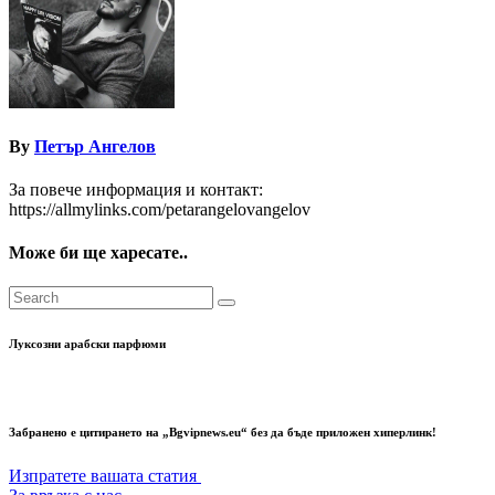
By
Петър Ангелов
За повече информация и контакт:
https://allmylinks.com/petarangelovangelov
Може би ще харесате..
Луксозни арабски парфюми
Забранено е цитирането на „Bgvipnews.eu“ без да бъде приложен хиперлинк!
Изпратете вашата статия