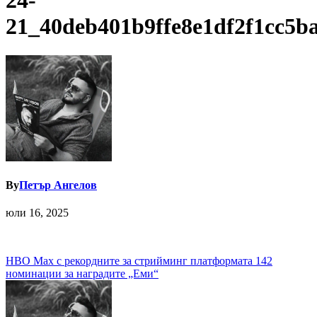
24-
21_40deb401b9ffe8e1df2f1cc5b
By
Петър Ангелов
юли 16, 2025
Навигация
HBO Max с рекордните за стрийминг платформата 142
номинации за наградите „Еми“