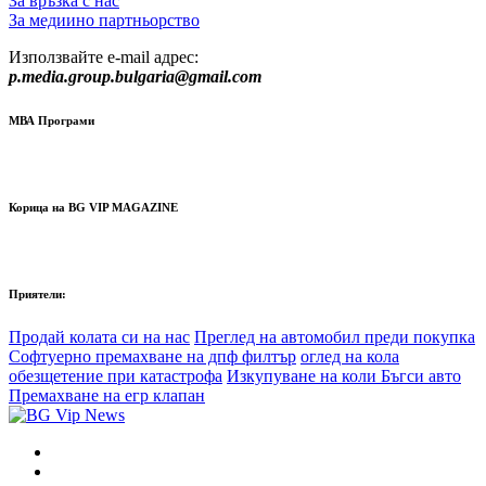
За връзка с нас
За медиино партньорство
Използвайте e-mail адрес:
p.media.group.bulgaria@gmail.com
МВА Програми
Корица на BG VIP MAGAZINE
Приятели:
Продай колата си на нас
Преглед на автомобил преди покупка
Софтуерно премахване на дпф филтър
оглед на кола
обезщетение при катастрофа
Изкупуване на коли Бъгси авто
Премахване на егр клапан