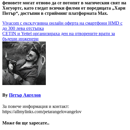
феновете могат отново да се потопят в магическия свят на
Хогуортс, като гледат всички филми от поредицата „Хари
Потър“, достъпни в стрийминг платформата Max.
Навигация
Vivacom с ексклузивна онлайн оферта на смартфони HMD с
до 300 лева отстъпка
CETIN и Yettel организираха ден на отворените врати за
бъдещи инженери
By
Петър Ангелов
За повече информация и контакт:
https://allmylinks.com/petarangelovangelov
Може би ще харесате..