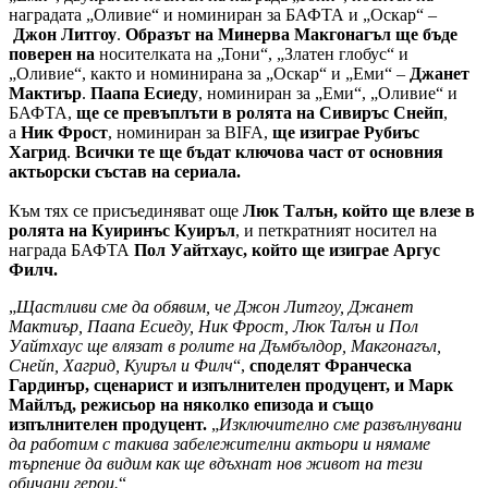
наградата „Оливие“ и номиниран за БАФТА и „Оскар“ –
Джон Литгоу
.
Образът на Минерва Макгонагъл ще бъде
поверен на
носителката на „Тони“, „Златен глобус“ и
„Оливие“, както и номинирана за „Оскар“ и „Еми“ –
Джанет
Мактиър
.
Паапа Есиеду
, номиниран за „Еми“, „Оливие“ и
БАФТА,
ще се превъплъти в ролята на Сивиръс Снейп
,
а
Ник Фрост
, номиниран за BIFA,
ще изиграе Рубиъс
Хагрид
.
Всички те ще бъдат ключова част от основния
актьорски състав на сериала.
Към тях се присъединяват още
Люк Талън, който ще влезе в
ролята на Куиринъс Куиръл
, и петкратният носител на
награда БАФТА
Пол Уайтхаус, който ще изиграе Аргус
Филч.
„
Щастливи сме да обявим, че Джон Литгоу, Джанет
Мактиър, Паапа Есиеду, Ник Фрост, Люк Талън и Пол
Уайтхаус ще влязат в ролите на Дъмбълдор, Макгонагъл,
Снейп, Хагрид, Куиръл и Филч
“,
споделят Франческа
Гардинър, сценарист и изпълнителен продуцент, и Марк
Майлъд, режисьор на няколко епизода и също
изпълнителен продуцент.
„
Изключително сме развълнувани
да работим с такива забележителни актьори и нямаме
търпение да видим как ще вдъхнат нов живот на тези
обичани герои.
“