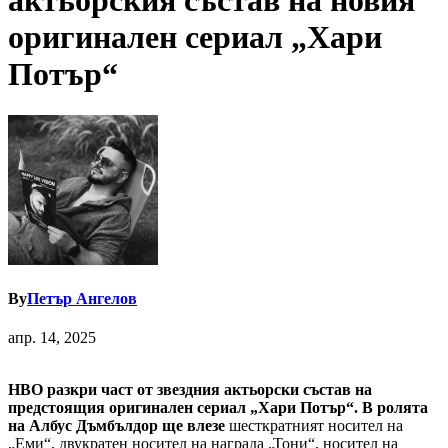
актьорския състав на новия
оригинален сериал „Хари
Потър“
By
Петър Ангелов
апр. 14, 2025
HBO разкри част от звездния актьорски състав на
предстоящия оригинален сериал „Хари Потър“. В ролята
на Албус Дъмбълдор
ще влезе
шесткратният носител на
„Еми“, двукратен носител на награда „Тони“, носител на