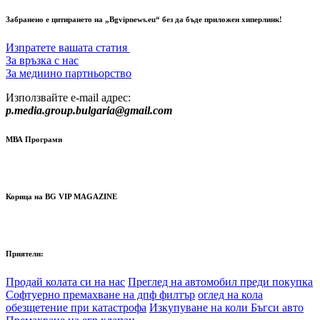
Забранено е цитирането на „Bgvipnews.eu“ без да бъде приложен хиперлинк!
Изпратете вашата статия
За връзка с нас
За медиино партньорство
Използвайте e-mail адрес:
p.media.group.bulgaria@gmail.com
МВА Програми
Корица на BG VIP MAGAZINE
Приятели:
Продай колата си на нас
Преглед на автомобил преди покупка
Софтуерно премахване на дпф филтър
оглед на кола
обезщетение при катастрофа
Изкупуване на коли Бъгси авто