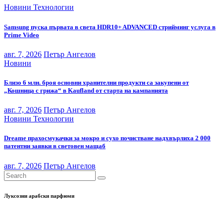
Новини
Технологии
Samsung пуска първата в света HDR10+ ADVANCED стрийминг услуга в
Prime Video
авг. 7, 2026
Петър Ангелов
Новини
Близо 6 млн. броя основни хранителни продукти са закупени от
„Кошница с грижа“ в Kaufland от старта на кампанията
авг. 7, 2026
Петър Ангелов
Новини
Технологии
Dreame прахосмукачки за мокро и сухо почистване надхвърлиха 2 000
патентни заявки в световен мащаб
авг. 7, 2026
Петър Ангелов
Луксозни арабски парфюми