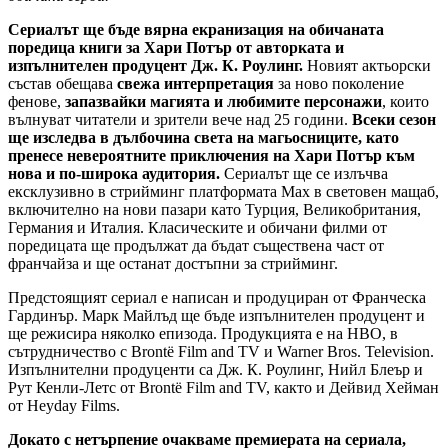
Сериалът ще бъде вярна екранизация на обичаната
поредица книги за Хари Потър от авторката и
изпълнителен продуцент Дж. К. Роулинг.
Новият актьорски
състав обещава
свежа интерпретация
за ново поколение
фенове,
запазвайки магията и любимите персонажи
, които
вълнуват читатели и зрители вече над 25 години.
Всеки сезон
ще изследва в дълбочина света на магьосниците, като
пренесе невероятните приключения на Хари Потър към
нова и по-широка аудитория.
Сериалът ще се излъчва
ексклузивно в стрийминг платформата Max в световен мащаб,
включително на нови пазари като Турция, Великобритания,
Германия и Италия. Класическите и обичани филми от
поредицата ще продължат да бъдат съществена част от
франчайза и ще останат достъпни за стрийминг.
Предстоящият сериал е написан и продуциран от Франческа
Гардинър. Марк Майлъд ще бъде изпълнителен продуцент и
ще режисира няколко епизода. Продукцията е на HBO, в
сътрудничество с Brontë Film and TV и Warner Bros. Television.
Изпълнителни продуценти са Дж. К. Роулинг, Нийл Блеър и
Рут Кенли-Летс от Brontë Film and TV, както и Дейвид Хейман
от Heyday Films.
Докато с нетърпение очакваме премиерата на сериала,