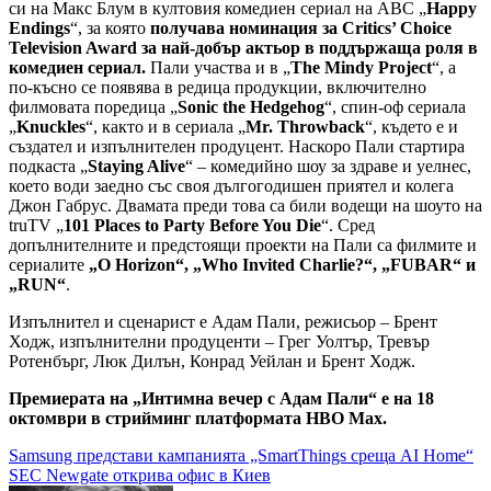
си на Макс Блум в култовия комедиен сериал на ABC „
Happy
Endings
“, за която
получава номинация за Critics’ Choice
Television Award за най-добър актьор в поддържаща роля в
комедиен сериал.
Пали участва и в „
The Mindy Project
“, а
по-късно се появява в редица продукции, включително
филмовата поредица „
Sonic the Hedgehog
“, спин-оф сериала
„
Knuckles
“, както и в сериала „
Mr. Throwback
“, където е и
създател и изпълнителен продуцент. Наскоро Пали стартира
подкаста „
Staying Alive
“ – комедийно шоу за здраве и уелнес,
което води заедно със своя дългогодишен приятел и колега
Джон Габрус. Двамата преди това са били водещи на шоуто на
truTV „
101 Places to Party Before You Die
“. Сред
допълнителните и предстоящи проекти на Пали са филмите и
сериалите
„O Horizon“, „Who Invited Charlie?“, „FUBAR“ и
„RUN“
.
Изпълнител и сценарист е Адам Пали, режисьор – Брент
Ходж, изпълнителни продуценти – Грег Уолтър, Тревър
Ротенбърг, Люк Дилън, Конрад Уейлан и Брент Ходж.
Премиерата на „Интимна вечер с Адам Пали“ е на 18
октомври в стрийминг платформата HBO Max.
Навигация
Samsung представи кампанията „SmartThings среща AI Home“
SEC Newgate открива офис в Киев