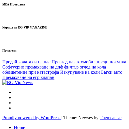
МВА Програми
Корица на BG VIP MAGAZINE
Приятели:
Продай колата си на нас
Преглед на автомобил преди покупка
Софтуерно премахване на дпф филтър
оглед на кола
обезщетение при катастрофа
Изкупуване на коли Бъгси авто
Премахване на егр клапан
Proudly powered by WordPress
|
Theme: Newses by
Themeansar
.
Home