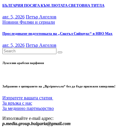
БЪЛГАРИЯ ПОСЯГА КЪМ ЛЮТАТА СВЕТОВНА ТИТЛА
авг. 5, 2026
Петър Ангелов
Новини
Филми и сериали
Проследяваме подготовката на „Сиатъл Сийхоукс“ в HBO Max
авг. 5, 2026
Петър Ангелов
Луксозни арабски парфюми
Забранено е цитирането на „Bgvipnews.eu“ без да бъде приложен хиперлинк!
Изпратете вашата статия
За връзка с нас
За медиино партньорство
Използвайте e-mail адрес:
p.media.group.bulgaria@gmail.com