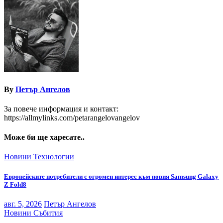
By
Петър Ангелов
За повече информация и контакт:
https://allmylinks.com/petarangelovangelov
Може би ще харесате..
Новини
Технологии
Европейските потребители с огромен интерес към новия Samsung Galaxy
Z Fold8
авг. 5, 2026
Петър Ангелов
Новини
Събития