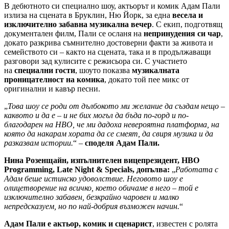
В дебютното си специално шоу, актьорът и комик Адам Пали
излиза на сцената в Бруклин, Ню Йорк, за една
весела и
изключително забавна музикална вечер
. С екип, подготвящ
документален филм, Пали се осланя на
непринудения си чар
,
докато разкрива съмнително достоверни факти за живота и
семейството си – както на сцената, така и в продължаващи
разговори зад кулисите с режисьора си. С участието
на
специални гости
, шоуто показва
музикалната
проницателност на комика
, докато той пее микс от
оригинални и кавър песни.
„
Това шоу се роди от дълбокото ми желание да създам нещо –
каквото и да е – и не бих могъл да бъда по-горд и по-
благодарен на HBO, че ми дадоха невероятна платформа, на
която да накарам хората да се смеят, да свиря музика и да
разказвам истории.
“ –
споделя Адам Пали.
Нина Розенщайн, изпълнителен вицепрезидент, HBO
Programming, Late Night & Specials, допълва:
„
Работата с
Адам беше истинско удоволствие. Неговото шоу е
олицетворение на всичко, което обичаме в него – той е
изключително забавен, безкрайно чаровен и малко
непредсказуем, но по най-добрия възможен начин.
“
Адам Пали е актьор, комик и сценарист
, известен с ролята