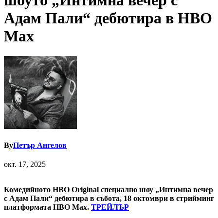
шоуто „Интимна вечер с
Адам Пали“ дебютира в HBO
Max
By
Петър Ангелов
окт. 17, 2025
Комедийното HBO Original специално шоу „Интимна вечер
с Адам Пали“ дебютира в събота, 18 октомври в стрийминг
платформата HBO Max.
ТРЕЙЛЪР