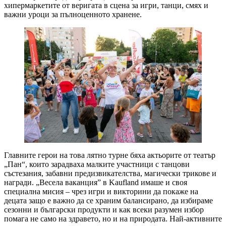
хипермаркетите от веригата в сцена за игри, танци, смях и
важни уроци за пълноценното хранене.
Главните герои на това лятно турне бяха актьорите от театър
„Пан“, които зарадваха малките участници с танцови
състезания, забавни предизвикателства, магически трикове и
награди. „Весела ваканция” в Kaufland имаше и своя
специална мисия – чрез игри и викторини да покаже на
децата защо е важно да се храним балансирано, да избираме
сезонни и български продукти и как всеки разумен избор
помага не само на здравето, но и на природата. Най-активните