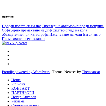
Приятели:
Продай колата си на нас
Преглед на автомобил преди покупка
Софтуерно премахване на дпф филтър
оглед на кола
обезщетение при катастрофа
Изкупуване на коли Бъгси авто
Премахване на егр клапан
Proudly powered by WordPress
|
Theme: Newses by
Themeansar
.
Home
Pin Posts
КОНТАКТ
ПАРТНЬОРИ
Петър Ангелов
Реклама
Социални мрежи