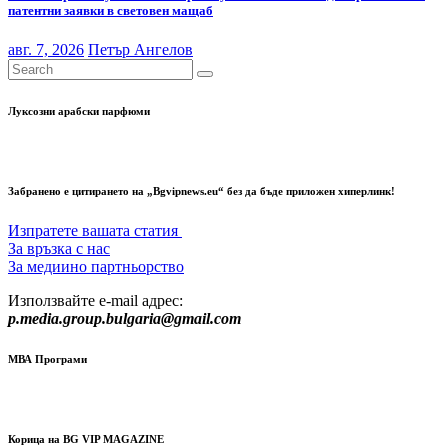
патентни заявки в световен мащаб
авг. 7, 2026
Петър Ангелов
Луксозни арабски парфюми
Забранено е цитирането на „Bgvipnews.eu“ без да бъде приложен хиперлинк!
Изпратете вашата статия
За връзка с нас
За медиино партньорство
Използвайте e-mail адрес:
p.media.group.bulgaria@gmail.com
МВА Програми
Корица на BG VIP MAGAZINE