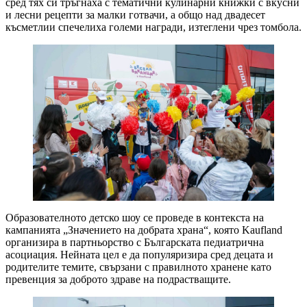
сред тях си тръгнаха с тематични кулинарни книжки с вкусни
и лесни рецепти за малки готвачи, а общо над двадесет
късметлии спечелиха големи награди, изтеглени чрез томбола.
Образователното детско шоу се проведе в контекста на
кампанията „Значението на добрата храна“, която Kaufland
организира в партньорство с Българската педиатрична
асоциация. Нейната цел е да популяризира сред децата и
родителите темите, свързани с правилното хранене като
превенция за доброто здраве на подрастващите.