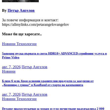
By
Петър Ангелов
За повече информация и контакт:
https://allmylinks.com/petarangelovangelov
Може би ще харесате..
Новини
Технологии
Samsung пуска първата в света HDR10+ ADVANCED стрийминг услуга в
Prime Video
авг. 7, 2026
Петър Ангелов
Новини
Близо 6 млн. броя основни хранителни продукти са закупени от
„Кошница с грижа“ в Kaufland от старта на кампанията
авг. 7, 2026
Петър Ангелов
Новини
Технологии
Dreame прахосмукачки за мокро и сухо почистване надхвърлиха 2 000