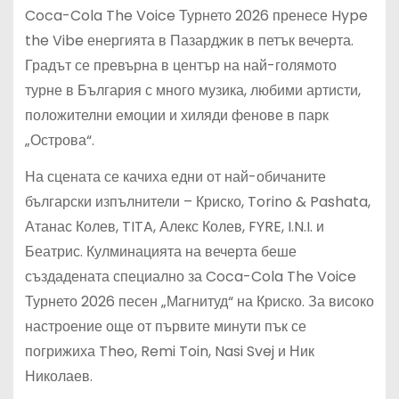
Coca-Cola The Voice Турнето 2026 пренесе Hype
the Vibe енергията в Пазарджик в петък вечерта.
Градът се превърна в център на най-голямото
турне в България с много музика, любими артисти,
положителни емоции и хиляди фенове в парк
„Острова“.
На сцената се качиха едни от най-обичаните
български изпълнители – Криско, Torino & Pashata,
Атанас Колев, TITA, Алекс Колев, FYRE, I.N.I. и
Беатрис. Кулминацията на вечерта беше
създадената специално за Coca-Cola The Voice
Турнето 2026 песен „Магнитуд“ на Криско. За високо
настроение още от първите минути пък се
погрижиха Theo, Remi Toin, Nasi Svej и Ник
Николаев.