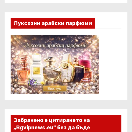
Луксозни арабски парфюми
Забранено е цитирането на
„Bgvipnews.eu“ без да бъде