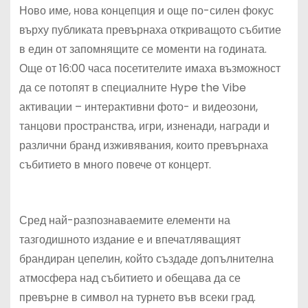
Ново име, нова концепция и още по-силен фокус
върху публиката превърнаха откриващото събитие
в един от запомнящите се моменти на годината.
Още от 16:00 часа посетителите имаха възможност
да се потопят в специалните Hype the Vibe
активации – интерактивни фото- и видеозони,
танцови пространства, игри, изненади, награди и
различни бранд изживявания, които превърнаха
събитието в много повече от концерт.
Сред най-разпознаваемите елементи на
тазгодишното издание е и впечатляващият
брандиран цепелин, който създаде допълнителна
атмосфера над събитието и обещава да се
превърне в символ на турнето във всеки град.