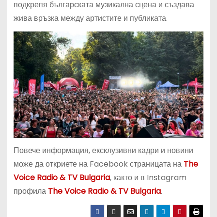
подкрепя българската музикална сцена и създава
жива връзка между артистите и публиката.
Повече информация, ексклузивни кадри и новини
може да откриете на Facebook страницата на
The
Voice Radio & TV Bulgaria
, както и в Instagram
профила
The Voice Radio & TV Bulgaria
.