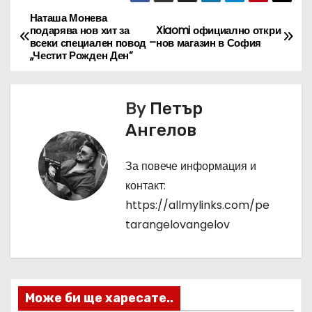
Наташа Монева
Н
подарява нов хит за
Xiaomi официално откри
всеки специален повод –
нов магазин в София
а
„Честит Рожден Ден“
в
By
Петър
и
Ангелов
г
За повече информация и
а
контакт:
ц
https://allmylinks.com/pe
tarangelovangelov
и
я
Може би ще харесате..