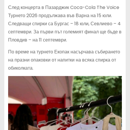
След концерта в Пазарджик Coca-Cola The Voice
Турнето 2026 продължава във Варна на 15 юли.
Следващи спирки са Бургас – 18 юли, Севлиево – 4
септември. За първи път големият финал ще бъде в
Пловдив – на 11 септември.
По време на турнето Екопак насърчава събирането
на празни опаковки от напитки на всяка спирка от
обиколката.