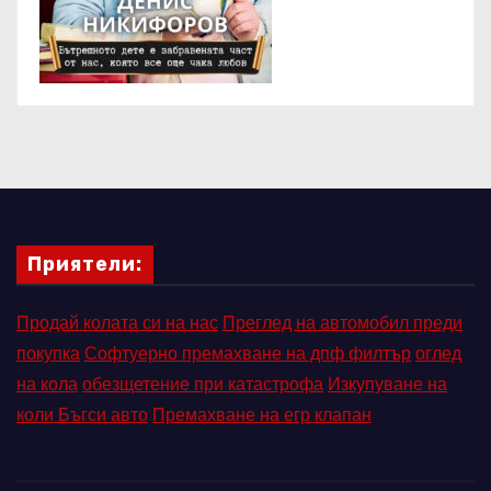
Приятели:
Продай колата си на нас
Преглед на автомобил преди
покупка
Софтуерно премахване на дпф филтър
оглед
на кола
обезщетение при катастрофа
Изкупуване на
коли Бъгси авто
Премахване на егр клапан