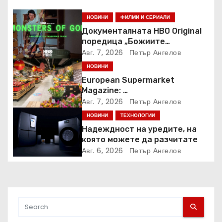
НОВИНИ
ФИЛМИ И СЕРИАЛИ
Документалната HBO Original
поредица „Божиите
чудовища“ дебютира в HBO
Авг. 7, 2026
Петър Ангелов
Max
НОВИНИ
European Supermarket
Magazine:
Български магазин е сред
Авг. 7, 2026
Петър Ангелов
най-добрите супермаркети в
НОВИНИ
ТЕХНОЛОГИИ
Европа
Надеждност на уредите, на
която можете да разчитате
Авг. 6, 2026
Петър Ангелов