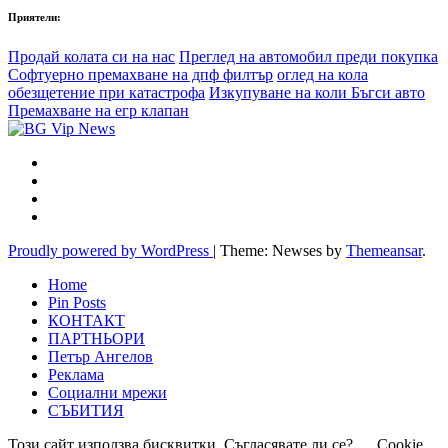
Приятели:
Продай колата си на нас
Преглед на автомобил преди покупка
Софтуерно премахване на дпф филтър
оглед на кола
обезщетение при катастрофа
Изкупуване на коли Бъгси авто
Премахване на егр клапан
Proudly powered by WordPress
|
Theme: Newses by
Themeansar
.
Home
Pin Posts
КОНТАКТ
ПАРТНЬОРИ
Петър Ангелов
Реклама
Социални мрежи
СЪБИТИЯ
Този сайт използва бисквитки. Съгласявате ли се?
Cookie