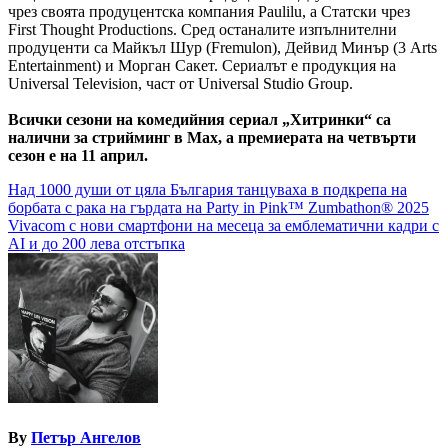
чрез своята продуцентска компания Paulilu, а Статски чрез
First Thought Productions. Сред останалите изпълнителни
продуценти са Майкъл Шур (Fremulon), Дейвид Минър (3 Arts
Entertainment) и Морган Сакет. Сериалът е продукция на
Universal Television, част от Universal Studio Group.
Всички сезони на комедийния сериал „Хитринки“ са
налични за стрийминг в Max, а премиерата на четвърти
сезон е на 11 април.
Навигация
Над 1000 души от цяла България танцуваха в подкрепа на
борбата с рака на гърдата на Party in Pink™ Zumbathon® 2025
Vivacom с нови смартфони на месеца за емблематични кадри с
AI и до 200 лева отстъпка
By
Петър Ангелов