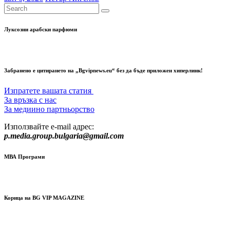
Луксозни арабски парфюми
Забранено е цитирането на „Bgvipnews.eu“ без да бъде приложен хиперлинк!
Изпратете вашата статия
За връзка с нас
За медиино партньорство
Използвайте e-mail адрес:
p.media.group.bulgaria@gmail.com
МВА Програми
Корица на BG VIP MAGAZINE