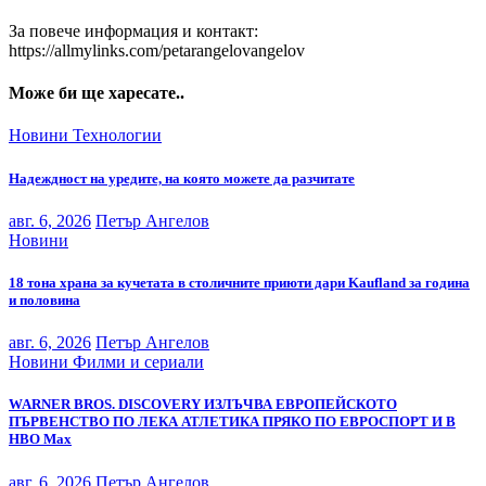
За повече информация и контакт:
https://allmylinks.com/petarangelovangelov
Може би ще харесате..
Новини
Технологии
Надеждност на уредите, на която можете да разчитате
авг. 6, 2026
Петър Ангелов
Новини
18 тона храна за кучетата в столичните приюти дари Kaufland за година
и половина
авг. 6, 2026
Петър Ангелов
Новини
Филми и сериали
WARNER BROS. DISCOVERY ИЗЛЪЧВА ЕВРОПЕЙСКОТО
ПЪРВЕНСТВО ПО ЛЕКА АТЛЕТИКА ПРЯКО ПО ЕВРОСПОРТ И В
НВО Мах
авг. 6, 2026
Петър Ангелов