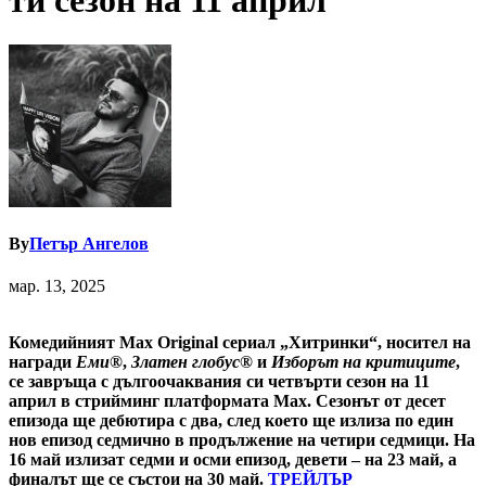
ти сезон на 11 април
By
Петър Ангелов
мар. 13, 2025
Комедийният Max Original сериал „Хитринки“, носител на
награди
Еми®
,
Златен глобус®
и
Изборът на критиците
,
се завръща с дългоочаквания си четвърти сезон на 11
април в стрийминг платформата Max. Сезонът от десет
епизода ще дебютира с два, след което ще излиза по един
нов епизод седмично в продължение на четири седмици. На
16 май излизат седми и осми епизод, девети – на 23 май, а
финалът ще се състои на 30 май.
ТРЕЙЛЪР