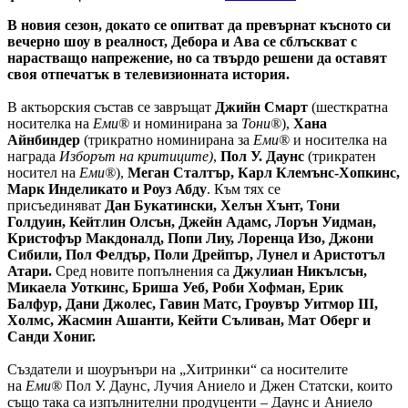
В новия сезон, докато се опитват да превърнат късното си
вечерно шоу в реалност, Дебора и Ава се сблъскват с
нарастващо напрежение, но са твърдо решени да оставят
своя отпечатък в телевизионната история.
В актьорския състав се завръщат
Джийн Смарт
(шесткратна
носителка на
Еми®
и номинирана за
Тони®
),
Хана
Айнбиндер
(трикратно номинирана за
Еми®
и носителка на
награда
Изборът на критиците)
,
Пол У. Даунс
(трикратен
носител на
Еми®
),
Меган Сталтър, Карл Клемънс-Хопкинс,
Марк Инделикато и Роуз Абду
. Към тях се
присъединяват
Дан Букатински, Хелън Хънт, Тони
Голдуин, Кейтлин Олсън, Джейн Адамс, Лорън Уидман,
Кристофър Макдоналд, Попи Лиу, Лоренца Изо, Джони
Сибили, Пол Фелдър, Поли Дрейпър, Лунел и Аристотъл
Атари.
Сред новите попълнения са
Джулиан Никълсън,
Микаела Уоткинс, Бриша Уеб, Роби Хофман, Ерик
Балфур, Дани Джолес, Гавин Матс, Гроувър Уитмор III,
Холмс, Жасмин Ашанти, Кейти Съливан, Мат Оберг и
Санди Хониг.
Създатели и шоурънъри на „Хитринки“ са носителите
на
Еми®
Пол У. Даунс, Лучия Аниело и Джен Статски, които
също така са изпълнителни продуценти – Даунс и Аниело