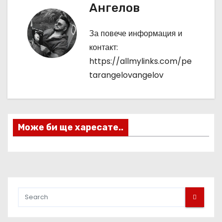
Ангелов
и
г
За повече информация и
контакт:
а
https://allmylinks.com/pe
ц
tarangelovangelov
и
я
Може би ще харесате..