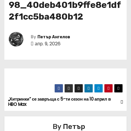
98_40deb401b9ffe8e1df
2f1cc5ba480b12
By
Петър Ангелов
апр. 9, 2026
„Хитринки“ се завръща с 5-ти сезон на 10 април в
Н
HBO Max
а
в
By
Петър