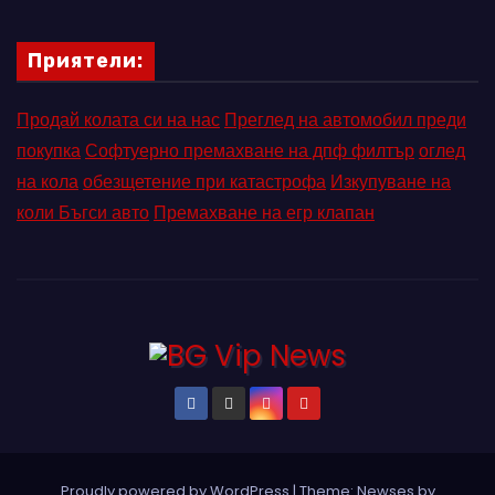
Приятели:
Продай колата си на нас
Преглед на автомобил преди
покупка
Софтуерно премахване на дпф филтър
оглед
на кола
обезщетение при катастрофа
Изкупуване на
коли Бъгси авто
Премахване на егр клапан
Proudly powered by WordPress
|
Theme: Newses by