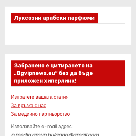
Луксозни арабски парфюми
Забранено е цитирането на
„Bgvipnews.eu“ без да бъде
приложен хиперлинк!
Изпратете вашата статия
За връзка с нас
За медиино партньорство
Използвайте e-mail адрес:
p.media.group.bulgaria@gmail.com