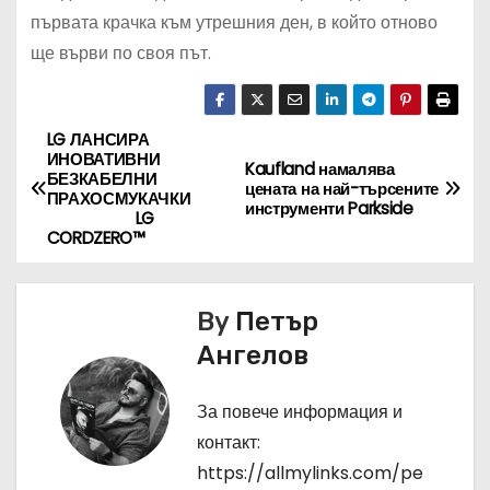
първата крачка към утрешния ден, в който отново
ще върви по своя път.
LG ЛАНСИРА
Н
ИНОВАТИВНИ
Kaufland намалява
БЕЗКАБЕЛНИ
а
цената на най-търсените
ПРАХОСМУКАЧКИ
инструменти Parkside
LG
в
CORDZERO™
и
By
Петър
г
Ангелов
а
За повече информация и
ц
контакт:
и
https://allmylinks.com/pe