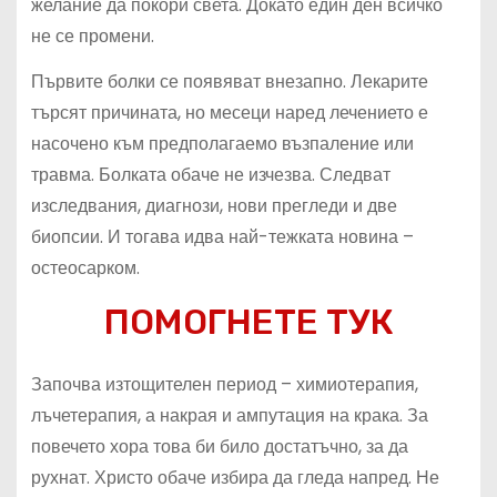
желание да покори света. Докато един ден всичко
не се промени.
Първите болки се появяват внезапно. Лекарите
търсят причината, но месеци наред лечението е
насочено към предполагаемо възпаление или
травма. Болката обаче не изчезва. Следват
изследвания, диагнози, нови прегледи и две
биопсии. И тогава идва най-тежката новина –
остеосарком.
ПОМОГНЕТЕ ТУК
Започва изтощителен период – химиотерапия,
лъчетерапия, а накрая и ампутация на крака. За
повечето хора това би било достатъчно, за да
рухнат. Христо обаче избира да гледа напред. Не