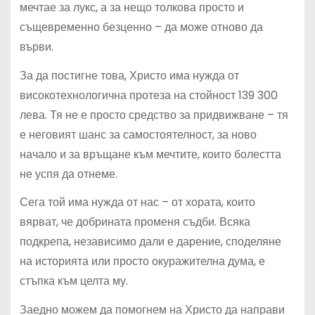
мечтае за лукс, а за нещо толкова просто и
същевременно безценно – да може отново да
върви.
За да постигне това, Христо има нужда от
високотехнологична протеза на стойност 139 300
лева. Тя не е просто средство за придвижване – тя
е неговият шанс за самостоятелност, за ново
начало и за връщане към мечтите, които болестта
не успя да отнеме.
Сега той има нужда от нас – от хората, които
вярват, че добрината променя съдби. Всяка
подкрепа, независимо дали е дарение, споделяне
на историята или просто окуражителна дума, е
стъпка към целта му.
Заедно можем да помогнем на Христо да направи