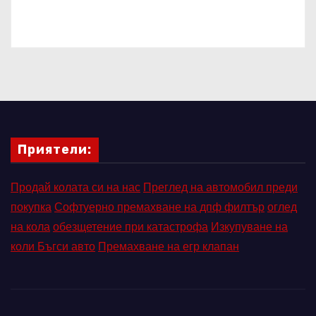
Приятели:
Продай колата си на нас
Преглед на автомобил преди
покупка
Софтуерно премахване на дпф филтър
оглед
на кола
обезщетение при катастрофа
Изкупуване на
коли Бъгси авто
Премахване на егр клапан