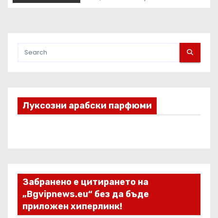
АТЛЕТИКА ПРЯКО ПО
ЕВРОСПОРТ И В НВО Мах
Луксозни арабски парфюми
Забранено е цитирането на
„Bgvipnews.eu“ без да бъде
приложен хиперлинк!