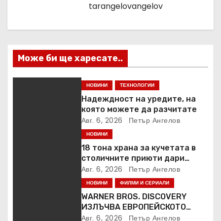
tarangelovangelov
я
Може би ще харесате..
НОВИНИ
ТЕХНОЛОГИИ
Надеждност на уредите, на
която можете да разчитате
Авг. 6, 2026
Петър Ангелов
НОВИНИ
18 тона храна за кучетата в
столичните приюти дари
Kaufland за година и половина
Авг. 6, 2026
Петър Ангелов
НОВИНИ
ФИЛМИ И СЕРИАЛИ
WARNER BROS. DISCOVERY
ИЗЛЪЧВА ЕВРОПЕЙСКОТО
ПЪРВЕНСТВО ПО ЛЕКА
Авг. 6, 2026
Петър Ангелов