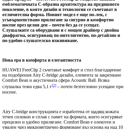
емблематичната C-образна архитектура на предишното
поколение, в която дизайн и технология се съчетават в
отличителна форма. Новият модел е още по-лек, с
усъвършенствано прилягане за сигурно и комфортно
носене през целия ден – почти без да се усещат.
Слушалките са оборудвани и с мощен драйвер с двойна
диафрагма, осигуряващ по-интелигентно, по-детайлно и
по-удобно слушателско изживяване.
Нова ера в комфорта и елегантността
HUAWEI FreeClip 2 съчетават комфорт и стил благодарение
на подобрения Airy C-bridge дизайн, елемента за закрепване
Comfort Bean и акустичната сфера Acoustic Ball. Всяка
[2]
слушалка тежи едва 5,1 г
– почти безтегловно усещане при
носене.
Airy C-bridge конструкцията е изработена от щадящ кожата
течен силикон и сплав с памет на формата, които осигуряват
прецизно и удобно прилягане. Comfort Bean е олекотен и
умален чрез микрометрично формоване въз основа на над 10