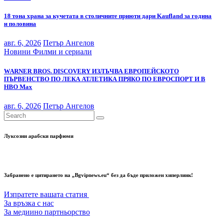
18 тона храна за кучетата в столичните приюти дари Kaufland за година
и половина
авг. 6, 2026
Петър Ангелов
Новини
Филми и сериали
WARNER BROS. DISCOVERY ИЗЛЪЧВА ЕВРОПЕЙСКОТО
ПЪРВЕНСТВО ПО ЛЕКА АТЛЕТИКА ПРЯКО ПО ЕВРОСПОРТ И В
НВО Мах
авг. 6, 2026
Петър Ангелов
Луксозни арабски парфюми
Забранено е цитирането на „Bgvipnews.eu“ без да бъде приложен хиперлинк!
Изпратете вашата статия
За връзка с нас
За медиино партньорство