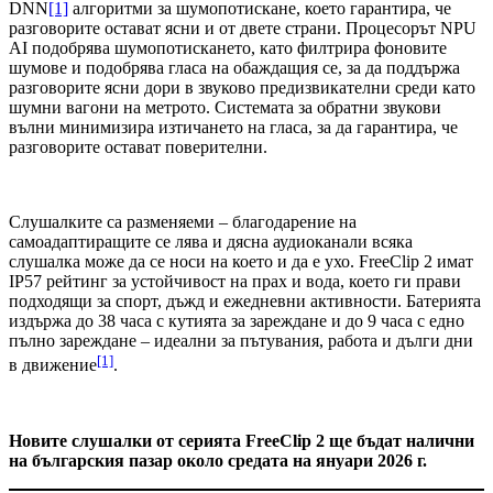
DNN
[1]
алгоритми за шумопотискане, което гарантира, че
разговорите остават ясни и от двете страни. Процесорът NPU
AI подобрява шумопотискането, като филтрира фоновите
шумове и подобрява гласа на обаждащия се, за да поддържа
разговорите ясни дори в звуково предизвикателни среди като
шумни вагони на метрото. Системата за обратни звукови
вълни минимизира изтичането на гласа, за да гарантира, че
разговорите остават поверителни.
Слушалките са разменяеми – благодарение на
самоадаптиращите се лява и дясна аудиоканали всяка
слушалка може да се носи на което и да е ухо. FreeClip 2 имат
IP57 рейтинг за устойчивост на прах и вода, което ги прави
подходящи за спорт, дъжд и ежедневни активности. Батерията
издържа до 38 часа с кутията за зареждане и до 9 часа с едно
пълно зареждане – идеални за пътувания, работа и дълги дни
[1]
в движение
.
Новите слушалки от серията
FreeClip
2 ще бъдат налични
на българския пазар около средата на януари 2026 г.