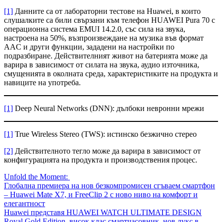
[1]
Данните са от лабораторни тестове на Huawei, в които
слушалките са били свързани към телефон HUAWEI Pura 70 с
операционна система EMUI 14.2.0, със сила на звука,
настроена на 50%, възпроизвеждане на музика във формат
AAC и други функции, зададени на настройки по
подразбиране. Действителният живот на батерията може да
варира в зависимост от силата на звука, аудио източника,
смущенията в околната среда, характеристиките на продукта и
навиците на употреба.
[1]
Deep Neural Networks (DNN): дълбоки невронни мрежи
[1]
True Wireless Stereo (TWS): истинско безжично стерео
[2]
Действителното тегло може да варира в зависимост от
конфигурацията на продукта и производствения процес.
Навигация
Unfold the Moment:
Глобална премиера на нов безкомпромисен сгъваем смартфон
– Huawei Mate X7, и FreeClip 2 с ново ниво на комфорт и
елегантност
Huawei представя HUAWEI WATCH ULTIMATE DESIGN
Royal Gold Edition, висок клас смартчасовник, нов лукс в