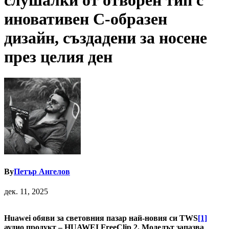
слушалки от отворен тип с
иновативен C-образен
дизайн, създадени за носене
през целия ден
By
Петър Ангелов
дек. 11, 2025
Huawei обяви за световния пазар най-новия си TWS
[1]
аудио продукт – HUAWEI FreeClip 2. Моделът запазва