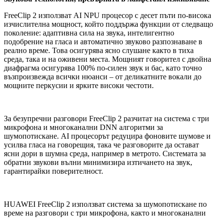
FreeClip 2 използват AI NPU процесор с десет пъти по-висока
изчислителна мощност, който поддържа функции от следващо
поколение: адаптивна сила на звука, интелигентно
подобрение на гласа и автоматично звуково разпознаване в
реално време. Това осигурява ясно слушане както в тиха
среда, така и на оживени места. Мощният говорител с двойна
диафрагма осигурява 100% по-силен звук и бас, като точно
възпроизвежда всички нюанси – от деликатните вокали до
мощните перкусии и ярките високи честоти.
За безупречни разговори FreeClip 2 разчитат на система с три
микрофона и многоканални DNN алгоритми за
шумопотискане. AI процесорът редуцира фоновите шумове и
усилва гласа на говорещия, така че разговорите да остават
ясни дори в шумна среда, например в метрото. Системата за
обратни звукови вълни минимизира изтичането на звук,
гарантирайки поверителност.
HUAWEI FreeClip 2 използват система за шумопотискане по
време на разговори с три микрофона, както и многоканални