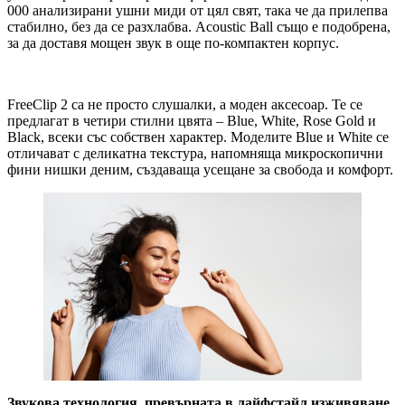
000 анализирани ушни миди от цял свят, така че да прилепва
стабилно, без да се разхлабва. Acoustic Ball също е подобрена,
за да доставя мощен звук в още по-компактен корпус.
FreeClip 2 са не просто слушалки, а моден аксесоар. Те се
предлагат в четири стилни цвята – Blue, White, Rose Gold и
Black, всеки със собствен характер. Моделите Blue и White се
отличават с деликатна текстура, напомняща микроскопични
фини нишки деним, създаваща усещане за свобода и комфорт.
Звукова технология, превърната в лайфстайл изживяване