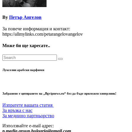
By
Петър Ангелов
За повече информация и контакт:
https://allmylinks.com/petarangelovangelov
Може би ще харесате..
Луксозни арабски парфюми
Забранено е цитирането на „Bgvipnews.eu“ без да бъде приложен хиперлинк!
Изпратете вашата статия
За връзка с нас
За медиино партньорство
Използвайте e-mail адрес:
p.media.group.bulgaria@gmail.com