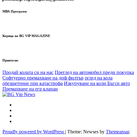
МВА Програми
Корица на BG VIP MAGAZINE
Приятели:
Продай колата си на нас
Преглед на автомобил преди покупка
Софтуерно премахване на дпф филтър
оглед на кола
обезщетение при катастрофа
Изкупуване на коли Бъгси авто
Премахване на егр клапан
Proudly powered by WordPress
|
Theme: Newses by
Themeansar
.