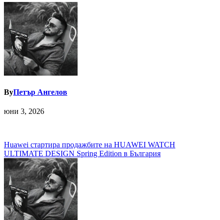
By
Петър Ангелов
юни 3, 2026
Навигация
Huawei стартира продажбите на HUAWEI WATCH
ULTIMATE DESIGN Spring Edition в България