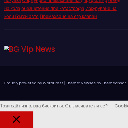
покупка
Софтуерно премахване на дпф филтър
оглед
на кола
обезщетение при катастрофа
Изкупуване на
коли Бъгси авто
Премахване на егр клапан
Proudly powered by WordPress
|
Theme: Newses by
Themeansar
.
Този сайт използва бисквитки. Съгласявате ли се?
Cooki