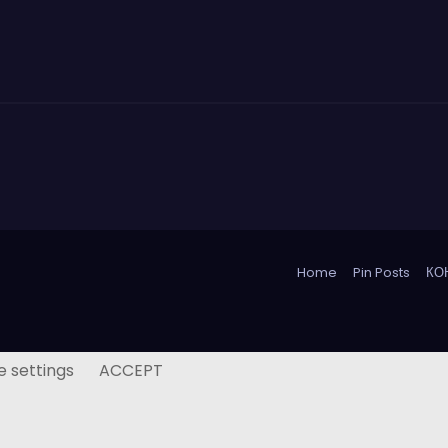
Home
Pin Posts
КО
e settings
ACCEPT