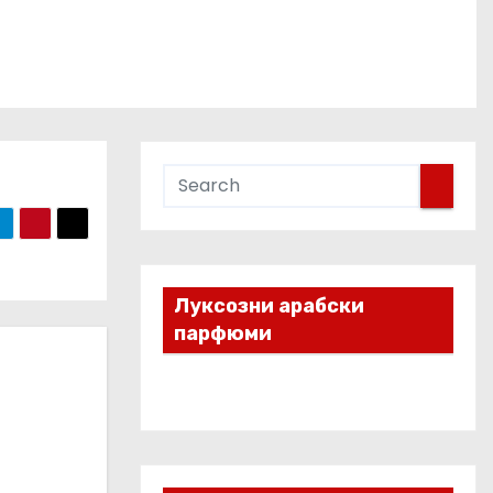
Луксозни арабски
парфюми