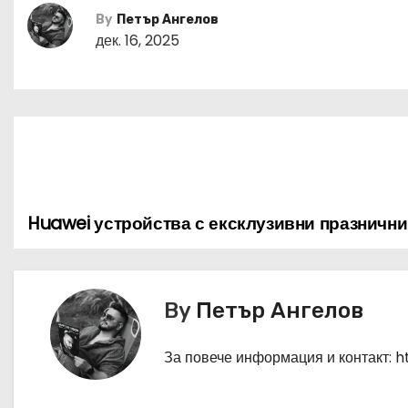
By
Петър Ангелов
дек. 16, 2025
Huawei устройства с ексклузивни празничн
Н
а
в
By
Петър Ангелов
и
За повече информация и контакт: 
г