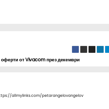
и оферти от Vivacom през декември
https://allmylinks.com/petarangelovangelov